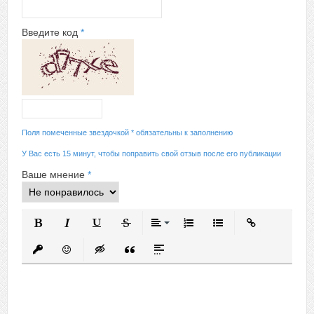
Введите код
*
Поля помеченные звездочкой * обязательны к заполнению
У Вас есть 15 минут, чтобы поправить свой отзыв после его публикации
Ваше мнение
*
Полужирный
Курсив
Подчеркнутый
Зачеркнутый
Выравнивание
Нумерованный список
Маркированный спис
Вставить ссыл
Вставить защищенную ссылку
Вставить смайлик
Вставка скрытого текста
Вставка цитаты
Вставка спойлера