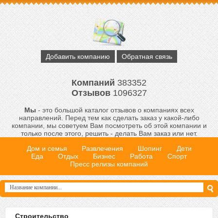
Добавить компанию
Обратная связь
Компаний
383352
Отзывов
1096327
Мы
- это большой каталог отзывов о компаниях всех
направлений. Перед тем как сделать заказ у какой-либо
компании, мы советуем Вам посмотреть об этой компании и
только после этого, решить - делать Вам заказ или нет.
Дом и семья
Развлечения
Шопинг
Дети
Еда
Отдых
Бизнес
Работа
Спорт
Пресс релизы компаний
Строительство