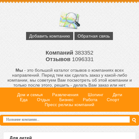
Добавить компанию
Обратная связь
Компаний
383352
Отзывов
1096331
Мы
- это большой каталог отзывов о компаниях всех
направлений. Перед тем как сделать заказ у какой-либо
компании, мы советуем Вам посмотреть об этой компании и
только после этого, решить - делать Вам заказ или нет.
Дом и семья
Развлечения
Шопинг
Дети
Еда
Отдых
Бизнес
Работа
Спорт
Пресс релизы компаний
Для детей