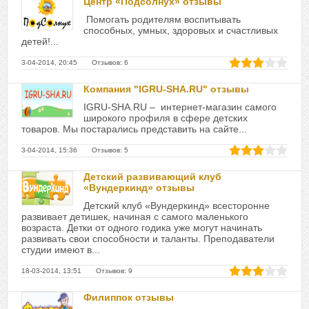
Центр «Подсолнух» отзывы
Помогать родителям воспитывать
способных, умных, здоровых и счастливых
детей!...
3-04-2014, 20:45 Отзывов: 6
Компания "IGRU-SHA.RU" отзывы
IGRU-SHA.RU – интернет-магазин самого
широкого профиля в сфере детских
товаров. Мы постарались представить на сайте...
3-04-2014, 15:36 Отзывов: 5
Детский развивающий клуб
«Вундеркинд» отзывы
Детский клуб «Вундеркинд» всесторонне
развивает детишек, начиная с самого маленького
возраста. Детки от одного годика уже могут начинать
развивать свои способности и таланты. Преподаватели
студии имеют в...
18-03-2014, 13:51 Отзывов: 9
Филиппок отзывы