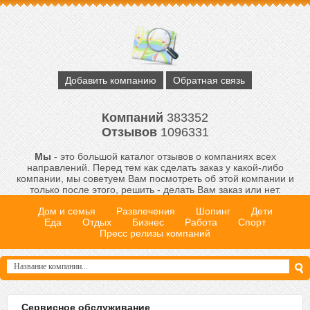
Добавить компанию
Обратная связь
Компаний
383352
Отзывов
1096331
Мы
- это большой каталог отзывов о компаниях всех
направлений. Перед тем как сделать заказ у какой-либо
компании, мы советуем Вам посмотреть об этой компании и
только после этого, решить - делать Вам заказ или нет.
Дом и семья
Развлечения
Шопинг
Дети
Еда
Отдых
Бизнес
Работа
Спорт
Пресс релизы компаний
Сервисное обслуживание