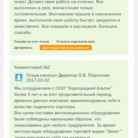
знают. Делают свою работу на отлично. Все
выполнено в срок, впечатления только
положительные. Монтажники пришли в назначенное
время, выполнили свою работу быстро, аккуратно и
качественно. Все показали и рассказали. Большое
спасибо.
Ссылка на этот отзыв
Отзыв в отдельном окне
Цитировать
Для представителя компании
Комментарий №
2
Отзыв написал
Директор О.В. Плахотник
2017-03-02
Сказать друзьям об отзыве
Мы сотрудничаем с ООО "Корпорацией Альтэн"
+2
более 3 лет и за этот продолжительный период
времени данная компания зарекомендовала себя в
качестве надежного партнера.
Все сроки поставки вентиляционного оборудования
были соблюдены наилучшим образом, что
немаловажно для любого предприятия. За время
эксплуатации оборудование торговой марки "Зенит "
зарекомендовало себя как надежные