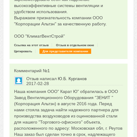
высокоэффективные системы вентиляции и
удобством использования.
Выражаем признательность компании ООО
"Корпорации Альтэн" за качественную работу.
ООО "КлиматВентСтрой"
Ссылка на этот отзыв
Отзыв в отдельном окне
Цитировать
Для представителя компании
Комментарий №
1
Отзыв написал
Ю.Б. Курганов
2017-02-28
Сказать друзьям об отзыве
Наша компания ООО" Карат Ю" обратилась в ООО
+2
Завод Вентиляционного Оборудования "ЗЕНИТ "
(Корпорация Альтэн) в августе 2016 года. Перед
нами стояла задача найти надежного партнера для
производства воздуховодов из оцинкованной стали
для нашего "Торгового-офисного" объекта,
расположенного по адресу: Московская обл, г. Реутов
Наш заказ был сделан точно в срок, надлежащего