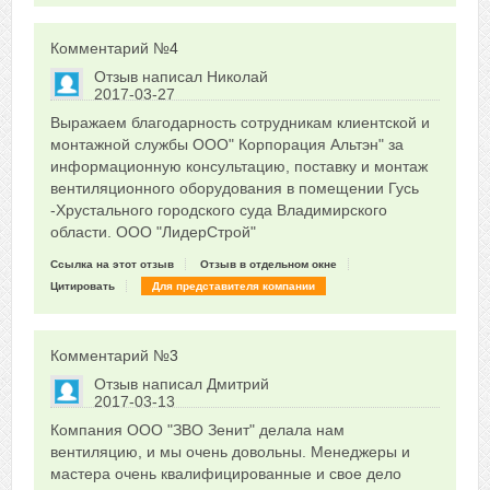
Комментарий №
4
Отзыв написал
Николай
2017-03-27
Сказать друзьям об отзыве
Выражаем благодарность сотрудникам клиентской и
+1
монтажной службы ООО" Корпорация Альтэн" за
информационную консультацию, поставку и монтаж
вентиляционного оборудования в помещении Гусь
-Хрустального городского суда Владимирского
области. ООО "ЛидерСтрой"
Ссылка на этот отзыв
Отзыв в отдельном окне
Цитировать
Для представителя компании
Комментарий №
3
Отзыв написал
Дмитрий
2017-03-13
Сказать друзьям об отзыве
Компания ООО "ЗВО Зенит" делала нам
+3
вентиляцию, и мы очень довольны. Менеджеры и
мастера очень квалифицированные и свое дело