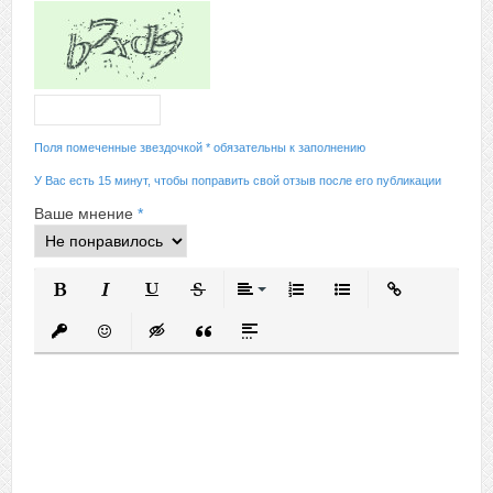
Поля помеченные звездочкой * обязательны к заполнению
У Вас есть 15 минут, чтобы поправить свой отзыв после его публикации
Ваше мнение
*
Полужирный
Курсив
Подчеркнутый
Зачеркнутый
Выравнивание
Нумерованный список
Маркированный спис
Вставить ссыл
Вставить защищенную ссылку
Вставить смайлик
Вставка скрытого текста
Вставка цитаты
Вставка спойлера