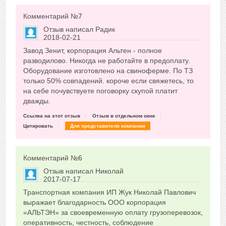
Комментарий №
7
Отзыв написал
Радик
2018-02-21
Сказать друзьям об отзыве
Завод Зенит, корпорация Альтен - полное
+1
разводилово. Никогда не работайте в предоплату.
Оборудование изготовлено на свиноферме. По ТЗ
только 50% совпадений. короче если свяжетесь, то
на себе почувствуете поговорку скупой платит
дважды.
Ссылка на этот отзыв
Отзыв в отдельном окне
Цитировать
Для представителя компании
Комментарий №
6
Отзыв написал
Николай
2017-07-17
Сказать друзьям об отзыве
Транспортная компания ИП Жук Николай Павлович
+4
выражает благодарность ООО корпорация
«АЛЬТЭН» за своевременную оплату грузоперевозок,
оперативность, честность, соблюдение