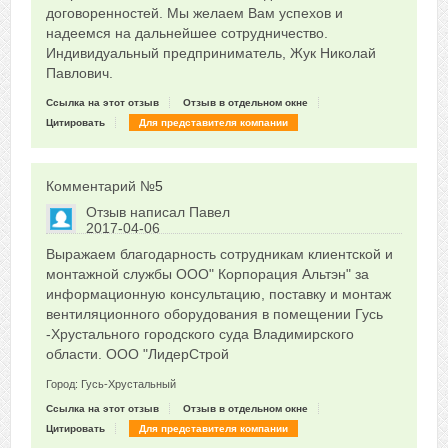
договоренностей. Мы желаем Вам успехов и
надеемся на дальнейшее сотрудничество.
Индивидуальный предприниматель, Жук Николай
Павлович.
Ссылка на этот отзыв
Отзыв в отдельном окне
Цитировать
Для представителя компании
Комментарий №
5
Отзыв написал
Павел
2017-04-06
Сказать друзьям об отзыве
Выражаем благодарность сотрудникам клиентской и
0
монтажной службы ООО" Корпорация Альтэн" за
информационную консультацию, поставку и монтаж
вентиляционного оборудования в помещении Гусь
-Хрустального городского суда Владимирского
области. ООО "ЛидерСтрой
Город: Гусь-Хрустальный
Ссылка на этот отзыв
Отзыв в отдельном окне
Цитировать
Для представителя компании