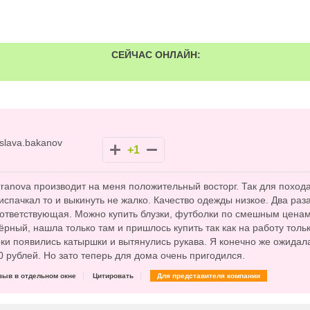
СЕЙЧАС ОНЛАЙН:
slava.bakanov
+1
erranova производит на меня положительный восторг. Так для поход
испачкал то и выкинуть не жалко. Качество одежды низкое. Два раз
оответствующая. Можно купить блузки, футболки по смешным ценам
рный, нашла только там и пришлось купить так как на работу тол
ки появились катыршки и вытянулись рукава. Я конечно же ожидала
0 рублей. Но зато теперь для дома очень пригодился.
зыв в отдельном окне
Цитировать
Для представителя компании