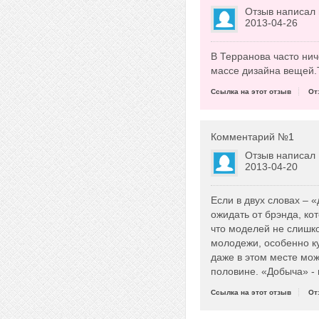
Отзыв написал
2013-04-26
В Терранова часто нич
массе дизайна вещей.Т
Ссылка на этот отзыв
От
Комментарий №
1
Отзыв написал
2013-04-20
Если в двух словах – 
ожидать от брэнда, к
что моделей не слишко
молодежи, особенно к
даже в этом месте мож
половине. «Добыча» - 
Ссылка на этот отзыв
От