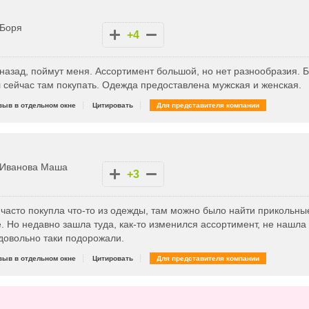
Боря
+4
3 назад, поймут меня. Ассортимент большой, но нет разнообразия. 
л сейчас там покупать. Одежда предоставлена мужская и женская.
зыв в отдельном окне
Цитировать
Для представителя компании
Иванова Маша
+3
часто покупла что-то из одежды, там можно было найти прикольные
. Но недавно зашла туда, как-то изменился ассортимент, не нашла
довольно таки подорожали.
зыв в отдельном окне
Цитировать
Для представителя компании