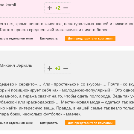
na.karoli
+2
его нет, кроме низкого качества, ненатуральных тканей и никчемно
ак что просто средненький магазинчик и ничего более.
зыв в отдельном окне
Цитировать
Для представителя компании
Михаил Зеркаль
+3
«дешево и сердито»… Или «простенько и со вкусом»… Почти «со вк
оторый позиционирует себя как «молодежно-популярный». Это одно
м много, а тиража хватит на то, чтобы одеть полгорода. Ведь так у
убанской или краснодарской… Местничковая мода – одеться так же
но найти интересную вещь. Правда, в нашей семье так везло толь
пара брюк, несколько футболок - маечек.
зыв в отдельном окне
Цитировать
Для представителя компании