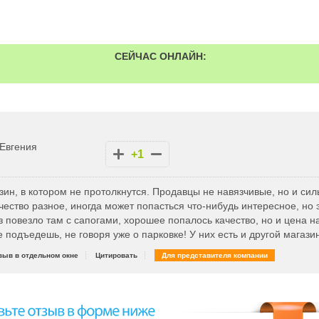
СЕЙЧАС ОНЛАЙН:
Евгения
+1
ин, в котором не протолкнутся. Продавцы не навязчивые, но и сил
чество разное, иногда может попасться что-нибудь интересное, но 
з повезло там с сапогами, хорошее попалось качество, но и цена н
е подъедешь, не говоря уже о парковке! У них есть и другой магази
зыв в отдельном окне
Цитировать
Для представителя компании