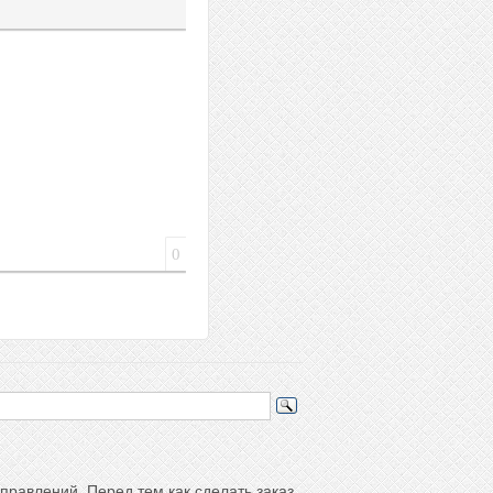
а
йлера
0
правлений. Перед тем как сделать заказ