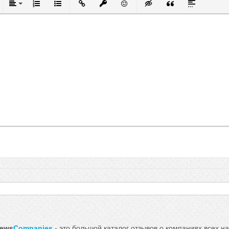
тый
ркнутый
Выравнивание
Нумерованный список
Маркированный список
Вставить ссылку
Вставить защищенную ссылку
Вставить смайлик
Вставка скрытого текст
Вставка цитаты
Вставка спо
iews
Companies
- это большой каталог отзывов о компаниях всех на