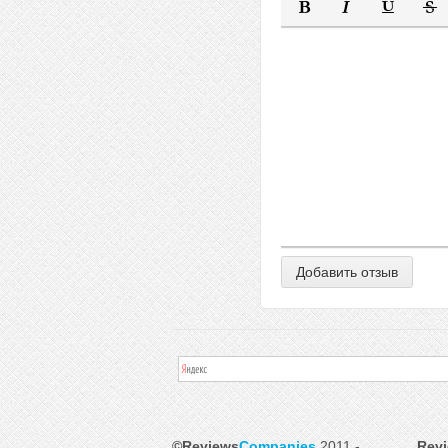
Полужирный
Курсив
Подчеркну
Заче
©Reviews
Companies
2011 -
Rev