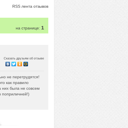
RSS лента отзывов
1
на странице:
Сказать друзьям об отзыве
ьно не перетрудятся!
это как правило
а них была не совсем
н поприличней!)