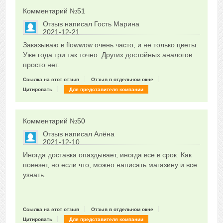
Комментарий №
51
Отзыв написал
Гость Марина
2021-12-21
Сказать друзьям об отзыве
Заказываю в flowwow очень часто, и не только цветы.
0
Уже года три так точно. Других достойных аналогов
просто нет.
Ссылка на этот отзыв
Отзыв в отдельном окне
Цитировать
Для представителя компании
Комментарий №
50
Отзыв написал
Алёна
2021-12-10
Сказать друзьям об отзыве
Иногда доставка опаздывает, иногда все в срок. Как
0
повезет, но если что, можно написать магазину и все
узнать.
Ссылка на этот отзыв
Отзыв в отдельном окне
Цитировать
Для представителя компании