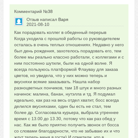
Комментарий №
38
Отзыв написал
Варя
2021-08-10
Сказать друзьям об отзыве
Как порадовать коллег в обеденный перерыв
0
Когда уходила с прошлой работы со руководителем
осталась в очень теплых отношениях. Недавно у него
был день рождения, захотелось порадовать его, тем
более мы реально классно работали, с коллегами и с
ним постоянно шутили, были на одной волне. Я
всегда пользуюсь платформой Флаувау для заказа
цветов, но увидела, что у них можно теперь и
вкусняхи всякие заказывать. Нашла набор
разноцветных пончиков, там 18 штук и много разных
начинок: малина, банан, нутэлла и тд. Я подумал
идеально, как раз на весь отдел хватит, босс всегда
делился вкусняхами, один бы есть не стал, тем
более др. Согласовала курьера, выбрала утреннее
время с 13.00 до 13.30, потому что как раз обед у
нас. Как же было приятно получить звонок от босса
со словами благодарности, что не забываю их и что
ждут теперь меня в гости) И отметили, что в