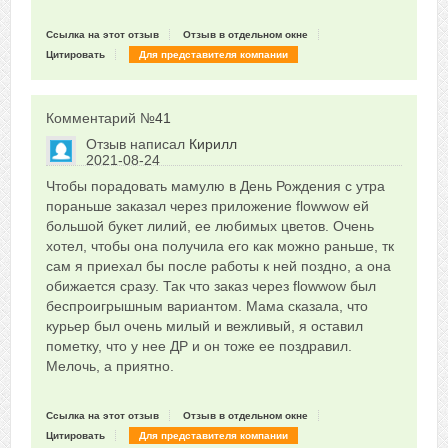
Ссылка на этот отзыв
Отзыв в отдельном окне
Цитировать
Для представителя компании
Комментарий №
41
Отзыв написал
Кирилл
2021-08-24
Сказать друзьям об отзыве
Чтобы порадовать мамулю в День Рождения с утра
0
пораньше заказал через приложение flowwow ей
большой букет лилий, ее любимых цветов. Очень
хотел, чтобы она получила его как можно раньше, тк
сам я приехал бы после работы к ней поздно, а она
обижается сразу. Так что заказ через flowwow был
беспроигрышным вариантом. Мама сказала, что
курьер был очень милый и вежливый, я оставил
пометку, что у нее ДР и он тоже ее поздравил.
Мелочь, а приятно.
Ссылка на этот отзыв
Отзыв в отдельном окне
Цитировать
Для представителя компании