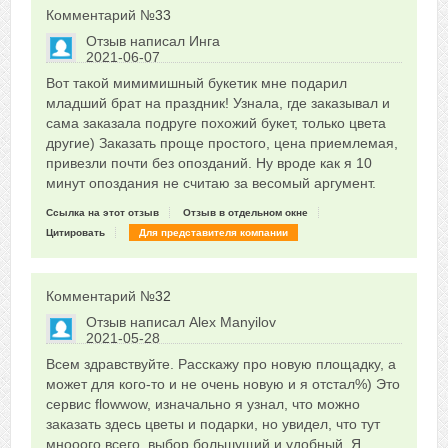
Комментарий №
33
Отзыв написал
Инга
2021-06-07
Сказать друзьям об отзыве
Вот такой мимимишный букетик мне подарил
0
младший брат на праздник! Узнала, где заказывал и
сама заказала подруге похожий букет, только цвета
другие) Заказать проще простого, цена приемлемая,
привезли почти без опозданий. Ну вроде как я 10
минут опоздания не считаю за весомый аргумент.
Ссылка на этот отзыв
Отзыв в отдельном окне
Цитировать
Для представителя компании
Комментарий №
32
Отзыв написал
Alex Manyilov
2021-05-28
Сказать друзьям об отзыве
Всем здравствуйте. Расскажу про новую площадку, а
0
может для кого-то и не очень новую и я отстал%) Это
сервис flowwow, изначально я узнал, что можно
заказать здесь цветы и подарки, но увидел, что тут
мнооого всего, выбор большущий и удобный. Я