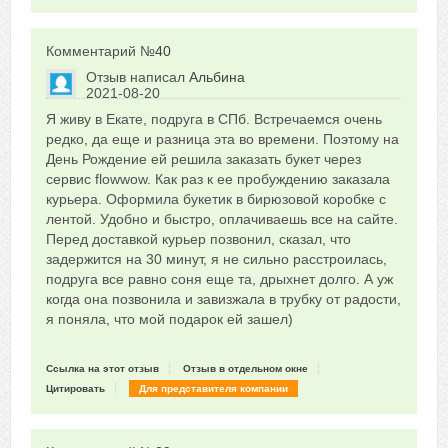
Комментарий №
40
Отзыв написал
Альбина
2021-08-20
Сказать друзьям об отзыве
Я живу в Екате, подруга в СПб. Встречаемся очень
0
редко, да еще и разница эта во времени. Поэтому на
День Рождение ей решила заказать букет через
сервис flowwow. Как раз к ее пробуждению заказала
курьера. Оформила букетик в бирюзовой коробке с
лентой. Удобно и быстро, оплачиваешь все на сайте.
Перед доставкой курьер позвонил, сказал, что
задержится на 30 минут, я не сильно расстроилась,
подруга все равно соня еще та, дрыхнет долго. А уж
когда она позвонила и завизжала в трубку от радости,
я поняла, что мой подарок ей зашел)
Ссылка на этот отзыв
Отзыв в отдельном окне
Цитировать
Для представителя компании