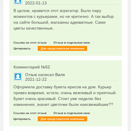
2022-01-13
Сказать друзьям об отзыве
В целом, нравится этот агрегатор. Было пару
0
моментов с курьерами, но не критично. А так выбор
на сайте большой, магазины адекватные. Сами
цветы качественные..
Ссылка на этот отзыв
Отзыв в отдельном окне
Цитировать
Для представителя компании
Комментарий №
52
Отзыв написал
Валя
2021-12-22
Сказать друзьям об отзыве
Оформила доставку букета ирисов на дом. Курьер
0
привез вовремя, кстати, очень вежливый и приятный.
Букет очень красивый. Стоит уже неделю без
изменения, значит цветочки были наисвежайшие??
Ссылка на этот отзыв
Отзыв в отдельном окне
Цитировать
Для представителя компании