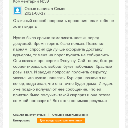
Комментарий №
39
Отзыв написал
Семен
2021-08-17
Сказать друзьям об отзыве
Отличный способ попросить прощения, если тебя не
+1
хотят видеть
Нужно было срочно замаливать косяки перед
девушкой. Время терять было нельзя. Позвонил
парням, спросил где лучше оформить доставку
курьером, тк меня на порог пускать не собирались.
Они сказали про сервис Флоувоу. Сайт норм, быстро
сориентировался, выбрал букет побольше. Красные
розы взял. И заодно попросил положить открытку,
указал, что нужно написать. Курьера назначил на
вечер, когда знал, что она точно будет дома. И ждал.
Уже поздно получил от нее сообщение, что ей
приятно было получить такой сюрприз и она готова
со мной поговорить! Вот это я понимаю результат!
Ссылка на этот отзыв
Отзыв в отдельном окне
Цитировать
Для представителя компании