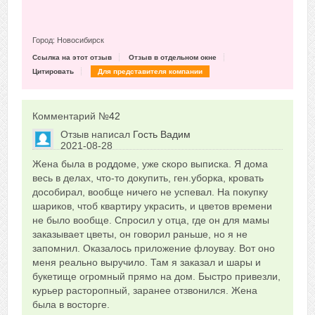
Город: Новосибирск
Ссылка на этот отзыв
Отзыв в отдельном окне
Цитировать
Для представителя компании
Комментарий №
42
Отзыв написал
Гость Вадим
2021-08-28
Сказать друзьям об отзыве
Жена была в роддоме, уже скоро выписка. Я дома
0
весь в делах, что-то докупить, ген.уборка, кровать
дособирал, вообще ничего не успевал. На покупку
шариков, чтоб квартиру украсить, и цветов времени
не было вообще. Спросил у отца, где он для мамы
заказывает цветы, он говорил раньше, но я не
запомнил. Оказалось приложение флоувау. Вот оно
меня реально выручило. Там я заказал и шары и
букетище огромный прямо на дом. Быстро привезли,
курьер расторопный, заранее отзвонился. Жена
была в восторге.