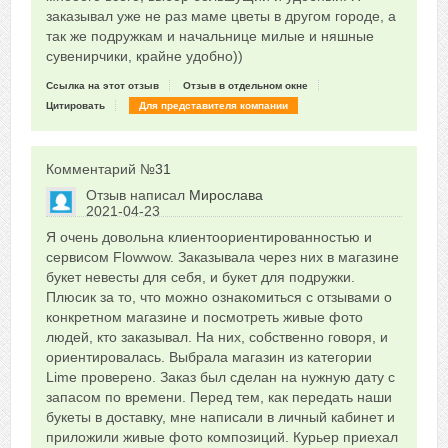
заказывал уже не раз маме цветы в другом городе, а
так же подружкам и начальнице милые и няшные
сувенирчики, крайне удобно))
Ссылка на этот отзыв
Отзыв в отдельном окне
Цитировать
Для представителя компании
Комментарий №
31
Отзыв написал
Мирослава
2021-04-23
Сказать друзьям об отзыве
Я очень довольна клиентоориентированностью и
0
сервисом Flowwow. Заказывала через них в магазине
букет невесты для себя, и букет для подружки.
Плюсик за то, что можно ознакомиться с отзывами о
конкретном магазине и посмотреть живые фото
людей, кто заказывал. На них, собственно говоря, и
ориентировалась. Выбрала магазин из категории
Lime проверено. Заказ был сделан на нужную дату с
запасом по времени. Перед тем, как передать наши
букеты в доставку, мне написали в личный кабинет и
приложили живые фото композиций. Курьер приехал