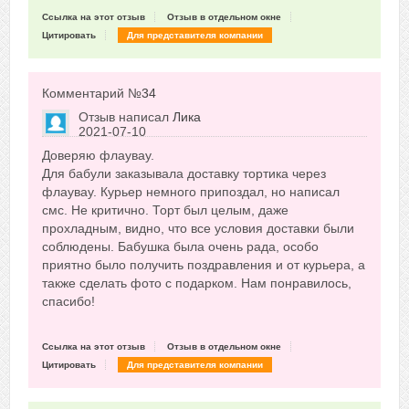
Ссылка на этот отзыв
Отзыв в отдельном окне
Цитировать
Для представителя компании
Комментарий №
34
Отзыв написал
Лика
2021-07-10
Сказать друзьям об отзыве
Доверяю флаувау.
0
Для бабули заказывала доставку тортика через
флаувау. Курьер немного припоздал, но написал
смс. Не критично. Торт был целым, даже
прохладным, видно, что все условия доставки были
соблюдены. Бабушка была очень рада, особо
приятно было получить поздравления и от курьера, а
также сделать фото с подарком. Нам понравилось,
спасибо!
Ссылка на этот отзыв
Отзыв в отдельном окне
Цитировать
Для представителя компании