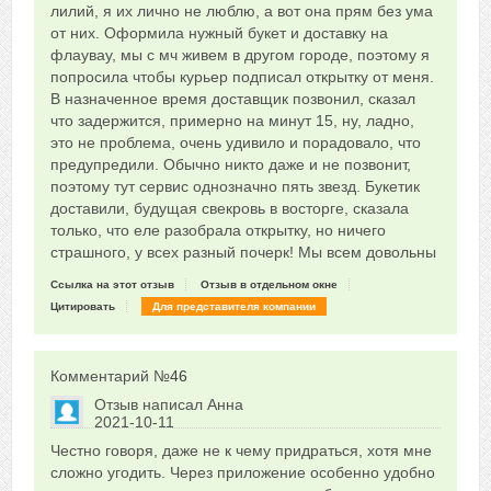
лилий, я их лично не люблю, а вот она прям без ума
от них. Оформила нужный букет и доставку на
флаувау, мы с мч живем в другом городе, поэтому я
попросила чтобы курьер подписал открытку от меня.
В назначенное время доставщик позвонил, сказал
что задержится, примерно на минут 15, ну, ладно,
это не проблема, очень удивило и порадовало, что
предупредили. Обычно никто даже и не позвонит,
поэтому тут сервис однозначно пять звезд. Букетик
доставили, будущая свекровь в восторге, сказала
только, что еле разобрала открытку, но ничего
страшного, у всех разный почерк! Мы всем довольны
Ссылка на этот отзыв
Отзыв в отдельном окне
Цитировать
Для представителя компании
Комментарий №
46
Отзыв написал
Анна
2021-10-11
Сказать друзьям об отзыве
Честно говоря, даже не к чему придраться, хотя мне
0
сложно угодить. Через приложение особенно удобно