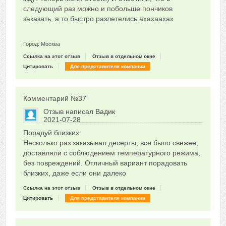
следующий раз можно и побольше пончиков
заказать, а то быстро разлетелись ахахаахах
Город: Москва
Ссылка на этот отзыв
Отзыв в отдельном окне
Цитировать
Для представителя компании
Комментарий №
37
Отзыв написал
Вадик
2021-07-28
Сказать друзьям об отзыве
Порадуй близких
0
Несколько раз заказывал десерты, все было свежее,
доставляли с соблюдением температурного режима,
без повреждений. Отличный вариант порадовать
близких, даже если они далеко
Ссылка на этот отзыв
Отзыв в отдельном окне
Цитировать
Для представителя компании