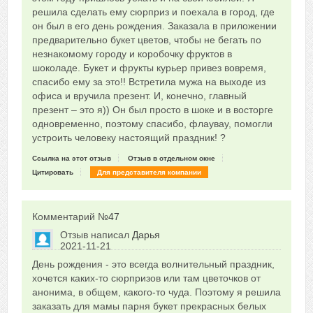
решила сделать ему сюрприз и поехала в город, где
он был в его день рождения. Заказала в приложении
предварительно букет цветов, чтобы не бегать по
незнакомому городу и коробочку фруктов в
шоколаде. Букет и фрукты курьер привез вовремя,
спасибо ему за это!! Встретила мужа на выходе из
офиса и вручила презент. И, конечно, главный
презент – это я)) Он был просто в шоке и в восторге
одновременно, поэтому спасибо, флаувау, помогли
устроить человеку настоящий праздник! ?
Ссылка на этот отзыв
Отзыв в отдельном окне
Цитировать
Для представителя компании
Комментарий №
47
Отзыв написал
Дарья
2021-11-21
Сказать друзьям об отзыве
День рождения - это всегда волнительный праздник,
0
хочется каких-то сюрпризов или там цветочков от
анонима, в общем, какого-то чуда. Поэтому я решила
заказать для мамы парня букет прекрасных белых