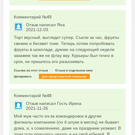
Комментарий №
49
Отзыв написал
Яна
2021-12-03
Сказать друзьям об отзыве
Торт вкусный, выглядит супер. Съели за час, фрукты
0
свежие и бисквит тоже. Теперь хотим попробовать
фрукты в шоколаде, думаю на следующей неделе
закажем так же не флау вау. Курьеры был точно в
срок, не пришлось его разыскивать.
Ссылка на этот отзыв
Отзыв в отдельном окне
Цитировать
Для представителя компании
Комментарий №
48
Отзыв написал
Гость Ирина
2021-11-26
Сказать друзьям об отзыве
Мой муж часто из-за командировок в другие
0
филиалы компаниии (по 4 штуки в месяц) не бывает
дома, и, к сожалениею, даже на праздники уезжает. В
этом году пришлось уехать и на свой юбилей. Я