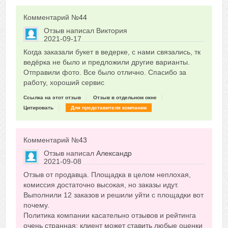
Комментарий №
44
Отзыв написал
Виктория
2021-09-17
Сказать друзьям об отзыве
Когда заказали букет в ведерке, с нами связались, тк
0
ведёрка не было и предложили другие варианты.
Отправили фото. Все было отлично. Спасибо за
работу, хороший сервис
Ссылка на этот отзыв
Отзыв в отдельном окне
Цитировать
Для представителя компании
Комментарий №
43
Отзыв написал
Александр
2021-09-08
Сказать друзьям об отзыве
Отзыв от продавца. Площадка в целом неплохая,
-1
комиссия достаточно высокая, но заказы идут.
Выполнили 12 заказов и решили уйти с площадки вот
почему.
Политика компании касательно отзывов и рейтинга
очень странная: клиент может ставить любые оценки