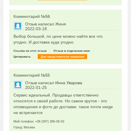
Комментарий №
56
Отзыв написал
Женя
2022-03-18
Сказать друзьям об отзыве
Выбор большой, по цене можно найти все что
0
угодно. И доставка куда угодно.
Ссылка на этот отзыв
Отзыв в отдельном окне
Цитировать
Для представителя компании
Комментарий №
55
Отзыв написал
Инна Уварова
2022-01-25
Сказать друзьям об отзыве
Сервис идеальный. Продавцы ответственно
0
относятся к своей работе. Но самое крутое - это
оповещения и фото до доставки. такое почти нигде
не встречается
Мой телефон: +38 (097) 386-06-92
Город: Москва