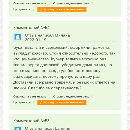
Ссылка на этот отзыв
Отзыв в отдельном окне
Цитировать
Для представителя компании
Комментарий №
54
Отзыв написал
Милана
2022-01-19
Сказать друзьям об отзыве
Букет пышный и свеженький, оформили грамотно,
0
выглядит красиво. Стоил относительно недорого, так
что цена=качество. Курьер только несколько раз
звонил перед доставкой, убедиться дома ли мы, но
мне в машине не всегда удобно по телефону
разговаривать, поэтому пропустила пару раз.
Доставили все равно вовремя, и без моих ответов на
звонки. Спасибо за оперативность?
Ссылка на этот отзыв
Отзыв в отдельном окне
Цитировать
Для представителя компании
Комментарий №
53
Отзыв написал
Евгений