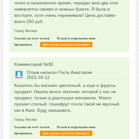
точно в назначенное время, передал мне два этих
невероятно свежих и нежных букета. Я была в
восторге, хотя очень переживала! Цена доставки -
всего 250 руб.
Город: Москва
Ссылка на этот отзыв
Отзыв в отдельном окне
Цитировать
Для представителя компании
Комментарий №
30
Отзыв написал
Гость Анастасия
2021-04-12
Сказать друзьям об отзыве
Казалось бы магазин цветочный, а еще и фрукты
+1
продают. Нашла много экзотики, которой у нас не
продают, только в дорогущих магазинах. Манго
пришел спелый, пэшнфрут почти такой же вкусный,
как в Азии. Буду заказывать.
Город: Москва
Ссылка на этот отзыв
Отзыв в отдельном окне
Цитировать
Для представителя компании