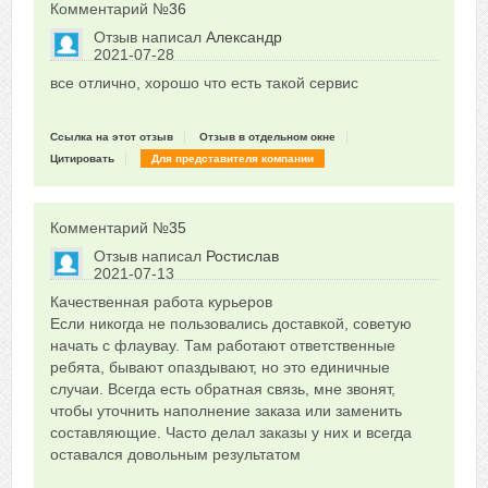
Комментарий №
36
Отзыв написал
Александр
2021-07-28
Сказать друзьям об отзыве
все отлично, хорошо что есть такой сервис
0
Ссылка на этот отзыв
Отзыв в отдельном окне
Цитировать
Для представителя компании
Комментарий №
35
Отзыв написал
Ростислав
2021-07-13
Сказать друзьям об отзыве
Качественная работа курьеров
+1
Если никогда не пользовались доставкой, советую
начать с флаувау. Там работают ответственные
ребята, бывают опаздывают, но это единичные
случаи. Всегда есть обратная связь, мне звонят,
чтобы уточнить наполнение заказа или заменить
составляющие. Часто делал заказы у них и всегда
оставался довольным результатом