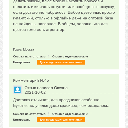
делать заказы, плюс можно накопить бонусов и
оплатить ими часть покупки, или вообще всю покупку,
если достаточно набралось. Выбор цветочных просто
гигантский, столько в офлайне даже на оптовой базе
не найдешь, наверное. В общем, хорошо, что для
цветов тоже есть агрегатор.
Город: Москва
Ссылка на этот отзыв
Отзыв в отдельном окне
Цитировать
Для представителя компании
Комментарий №
45
Отзыв написал
Оксана
2021-10-02
Сказать друзьям об отзыве
Доставка отличная, для праздников особенно.
+1
Букетик получился даже красивее, чем ожидалось.
Ссылка на этот отзыв
Отзыв в отдельном окне
Цитировать
Для представителя компании