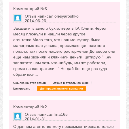
Комментарий №
3
Отзыв написал
olesyaroshko
2014-06-26
Сказать друзьям об отзыве
Заказали главного бухгалтера в КА Юнити.Через
+2
месяц плюнули и нашли через другое
агентство.Мало того, что наш менеджер была
малограмотная девица, присылающая нам кого
попало, так после нашего расторжения Договора они
еще нам звонили и клянчили деньги, цитирую "...ну
заплатите нам хоть что-нибудь, мы же работали,
время на вас тратили..." Не дай бог еще раз туда
обратиться...
Ссылка на этот отзыв
Отзыв в отдельном окне
Цитировать
Для представителя компании
Комментарий №
2
Отзыв написал
lina165
2014-01-31
Сказать друзьям об отзыве
О данном агентстве могу прокомментировать только
+3