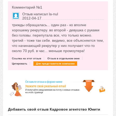
Комментарий №
1
Отзыв написал
la-nul
2012-04-17
Сказать друзьям об отзыве
трижды обращалась... один раз - ко вполне
+3
хорошему рекрутеру. во второй - девушка с руками
без головы. перепутала все, что только можно.
третий - тоже так себе. видимо, все объясняется тем,
что начинающий рекрутер у них получает что-то
около 70 руб. в час... меньше промоутера!
Ссылка на этот отзыв
Отзыв в отдельном окне
Цитировать
Для представителя компании
Добавить свой отзыв Кадровое агентство Юнити