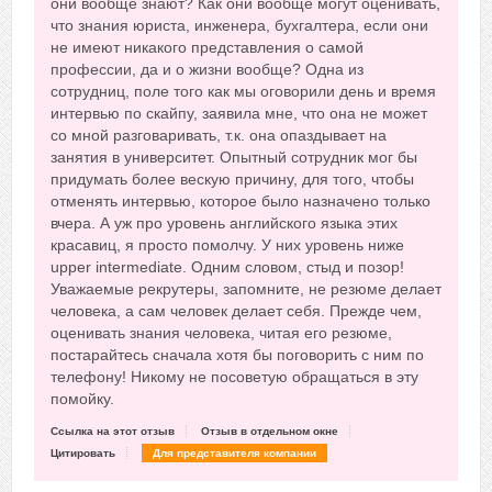
они вообще знают? Как они вообще могут оценивать,
что знания юриста, инженера, бухгалтера, если они
не имеют никакого представления о самой
профессии, да и о жизни вообще? Одна из
сотрудниц, поле того как мы оговорили день и время
интервью по скайпу, заявила мне, что она не может
со мной разговаривать, т.к. она опаздывает на
занятия в университет. Опытный сотрудник мог бы
придумать более вескую причину, для того, чтобы
отменять интервью, которое было назначено только
вчера. А уж про уровень английского языка этих
красавиц, я просто помолчу. У них уровень ниже
upper intermediate. Одним словом, стыд и позор!
Уважаемые рекрутеры, запомните, не резюме делает
человека, а сам человек делает себя. Прежде чем,
оценивать знания человека, читая его резюме,
постарайтесь сначала хотя бы поговорить с ним по
телефону! Никому не посоветую обращаться в эту
помойку.
Ссылка на этот отзыв
Отзыв в отдельном окне
Цитировать
Для представителя компании