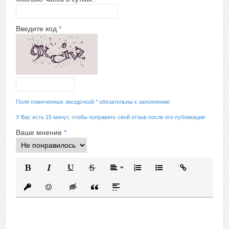
Введите код
*
Поля помеченные звездочкой * обязательны к заполнению
У Вас есть 15 минут, чтобы поправить свой отзыв после его публикации
Ваше мнение
*
Полужирный
Курсив
Подчеркнутый
Зачеркнутый
Выравнивание
Нумерованный список
Маркированный спис
Вставить ссыл
Вставить защищенную ссылку
Вставить смайлик
Вставка скрытого текста
Вставка цитаты
Вставка спойлера