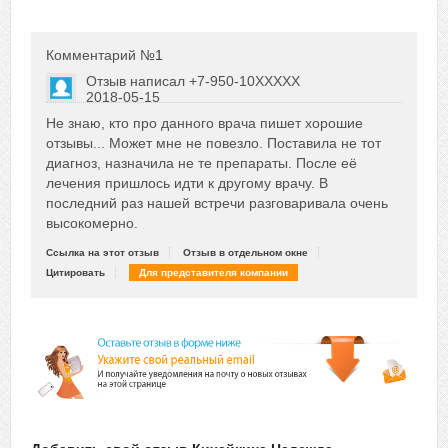
Комментарий №
1
Отзыв написал
+7-950-10XXXXX
2018-05-15
Сказать друзьям об отзыве
Не знаю, кто про данного врача пишет хорошие
0
отзывы... Может мне не повезло. Поставила не тот
диагноз, назначила не те препараты. После её
лечения пришлось идти к другому врачу. В
последний раз нашей встречи разговаривала очень
высокомерно.
Ссылка на этот отзыв
Отзыв в отдельном окне
Цитировать
Для представителя компании