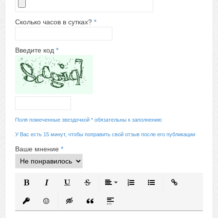
Сколько часов в сутках?
*
Введите код
*
Поля помеченные звездочкой * обязательны к заполнению
У Вас есть 15 минут, чтобы поправить свой отзыв после его публикации
Ваше мнение
*
Полужирный
Курсив
Подчеркнутый
Зачеркнутый
Выравнивание
Нумерованный список
Маркированный спис
Вставить ссыл
Вставить защищенную ссылку
Вставить смайлик
Вставка скрытого текста
Вставка цитаты
Вставка спойлера