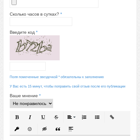
Сколько часов в сутках?
*
Введите код
*
Поля помеченные звездочкой * обязательны к заполнению
У Вас есть 15 минут, чтобы поправить свой отзыв после его публикации
Ваше мнение
*
Полужирный
Курсив
Подчеркнутый
Зачеркнутый
Выравнивание
Нумерованный список
Маркированный спис
Вставить ссыл
Вставить защищенную ссылку
Вставить смайлик
Вставка скрытого текста
Вставка цитаты
Вставка спойлера