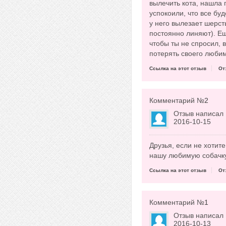
вылечить кота, нашла 
успокоили, что все буд
у него вылезает шерсть
постоянно линяют). Е
чтобы ты не спросил, 
потерять своего любим
Ссылка на этот отзыв
От
Комментарий №
2
Отзыв написал
2016-10-15
Друзья, если не хотит
нашу любимую собачк
Ссылка на этот отзыв
От
Комментарий №
1
Отзыв написал
2016-10-13