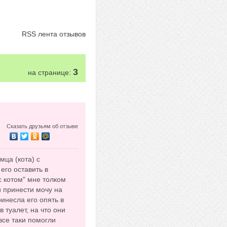
RSS лента отзывов
3
на странице:
Сказать друзьям об отзыве
ца (кота) с
его оставить в
 с котом" мне толком
и принести мочу на
ринесла его опять в
 туалет, на что они
все таки помогли