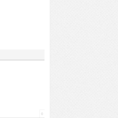
а
йлера
0