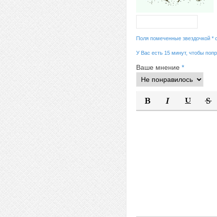
Поля помеченные звездочкой * 
У Вас есть 15 минут, чтобы поп
Ваше мнение
*
Полужирный
Курсив
Подчеркну
Заче