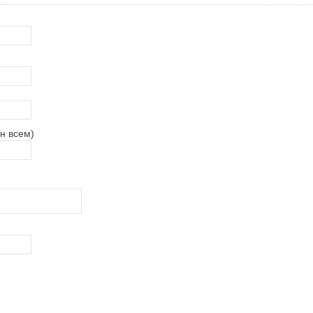
н всем)