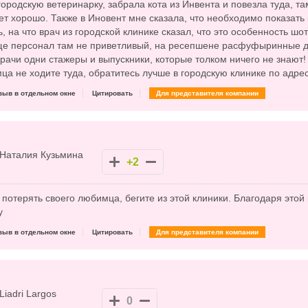
городскую ветеринарку, забрала кота из Инвента и повезла туда, т
ет хорошо. Также в Иновент мне сказала, что необходимо показать ко
, на что врач из городской клинике сказал, что это особенность шо
ще персонал там не приветливый, на ресепшене расфуфыринные д
врачи одни стажеры и выпускники, которые толком ничего не знают!
ца не ходите туда, обратитесь лучше в городскую клинике по адре
зыв в отдельном окне
Цитировать
Для представителя компании
Наталия Кузьмина
+2
е потерять своего любимца, бегите из этой клиники. Благодаря это
у
зыв в отдельном окне
Цитировать
Для представителя компании
Liadri Largos
0