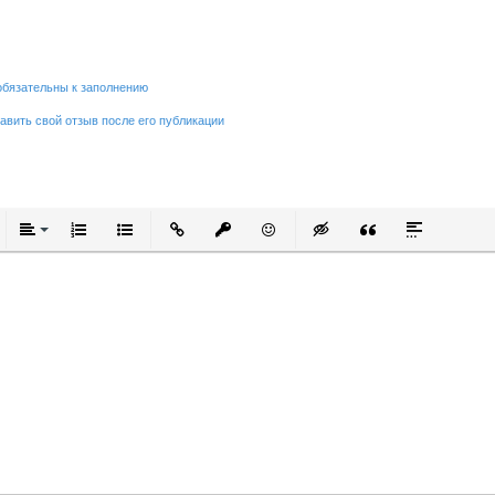
обязательны к заполнению
равить свой отзыв после его публикации
тый
ркнутый
Выравнивание
Нумерованный список
Маркированный список
Вставить ссылку
Вставить защищенную ссылку
Вставить смайлик
Вставка скрытого текст
Вставка цитаты
Вставка спо