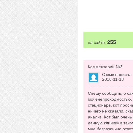
255
на сайте:
Комментарий №
3
Отзыв написал
2016-11-18
Спешу сообщить, о са
моченепроходмостью, у
стационаре, кот просид
ничего не сказали, ск
анализ. Кот был очень
данную клинику в таком
мне безразлично ответ