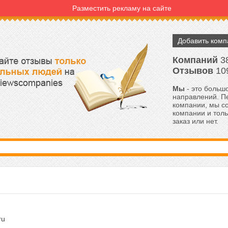
Разместить рекламу на сайте
Добавить ком
Компаний
3
Отзывов
10
Мы
- это большо
направлений. Пе
компании, мы с
компании и толь
заказ или нет.
ru