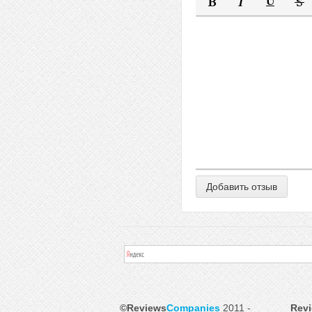
Полужирный
Курсив
Подчеркну
Заче
©Reviews
Companies
2011 -
Rev