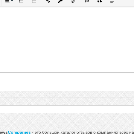
тый
ркнутый
Выравнивание
Нумерованный список
Маркированный список
Вставить ссылку
Вставить защищенную ссылку
Вставить смайлик
Вставка скрытого текст
Вставка цитаты
Вставка спо
iews
Companies
- это большой каталог отзывов о компаниях всех на