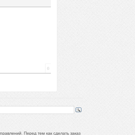
а
йлера
0
правлений. Перед тем как сделать заказ