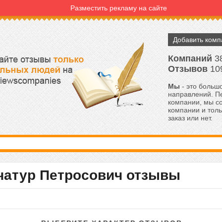
Разместить рекламу на сайте
Добавить ком
Компаний
3
Отзывов
10
Мы
- это большо
направлений. Пе
компании, мы с
компании и толь
заказ или нет.
чатур Петросович отзывы