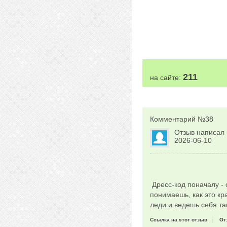
211
на сайте:
Комментарий №
38
Отзыв написал
2026-06-10
Дресс-код поначалу - 
понимаешь, как это к
леди и ведешь себя та
Ссылка на этот отзыв
От