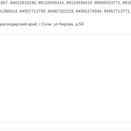
1657, 84012616240, 88124935415, 88124935419, 88005553771, 891
81385614, 84957713758, 84987202233, 84955179934, 84957713771,
раснодарский край, г Сочи, ул Кирова, д 58