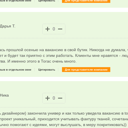
зыв в отдельном окне
Цитировать
Для представителя компании
Дарья Т.
0
ась прошлой осенью на вакансию в свой бутик. Никогда не думала,
ет и будет так приятно с этим работать. Клиенты мне нравятся - л
тва. И именно этого в Тогас очень много.
зыв в отдельном окне
Цитировать
Для представителя компании
Ника
0
ь дизайнером) закончила универ и как только увидела вакансию в t
проект уникальный, приходится учитывать фактуру тканей, сочетани
ычно помогают с идеями, могут выслушать, в меру покритиковать)) 