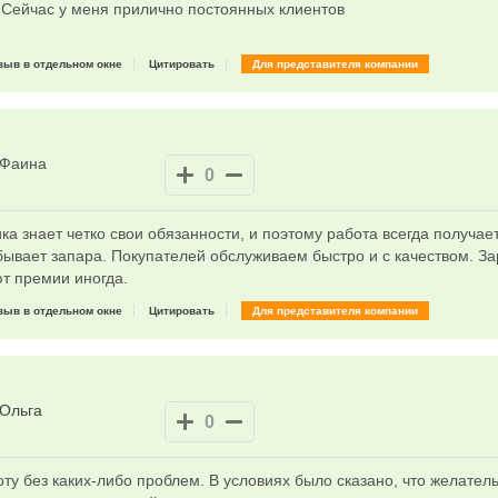
. Сейчас у меня прилично постоянных клиентов
зыв в отдельном окне
Цитировать
Для представителя компании
Фаина
0
ка знает четко свои обязанности, и поэтому работа всегда получае
бывает запара. Покупателей обслуживаем быстро и с качеством. З
т премии иногда.
зыв в отдельном окне
Цитировать
Для представителя компании
Ольга
0
у без каких-либо проблем. В условиях было сказано, что желатель