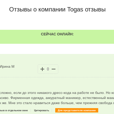
Отзывы о компании Togas отзывы
СЕЙЧАС ОНЛАЙН:
Ирина М
0
сложно, если до этого никакого дресс-кода на работе не было. Но 
расиво. Фирменная одежда, аккуратный маникюр, естественный мак
к же. Мне это стало нравиться даже больше, чем прежняя свобода 
зыв в отдельном окне
Цитировать
Для представителя компании