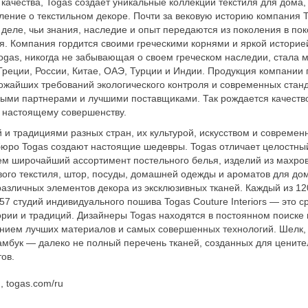
ачества, Togas создает уникальные коллекции текстиля для дома,
ление о текстильном декоре. Почти за вековую историю компания 
 деле, чьи знания, наследие и опыт передаются из поколения в по
я. Компания гордится своими греческими корнями и яркой историе
Togas, никогда не забывающая о своем греческом наследии, стала
реции, России, Китае, ОАЭ, Турции и Индии. Продукция компании 
жайших требований экологического контроля и современных станд
ыми партнерами и лучшими поставщиками. Так рождается качество
к настоящему совершенству.
 и традициями разных стран, их культурой, искусством и совреме
бюро Togas создают настоящие шедевры. Togas отличает целостн
ем широчайший ассортимент постельного белья, изделий из махров
ого текстиля, штор, посуды, домашней одежды и ароматов для дом
азличных элементов декора из эксклюзивных тканей. Каждый из 1
и 57 студий индивидуального пошива Togas Couture Interiors — это 
ории и традиций. Дизайнеры Togas находятся в постоянном поиске 
нием лучших материалов и самых совершенных технологий. Шелк,
амбук — далеко не полный перечень тканей, созданных для цените
ов.
, togas.com/ru