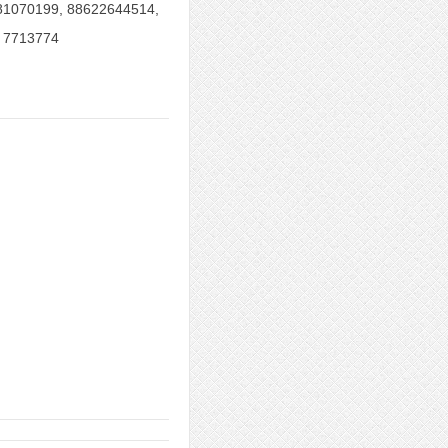
81070199, 88622644514,
 7713774