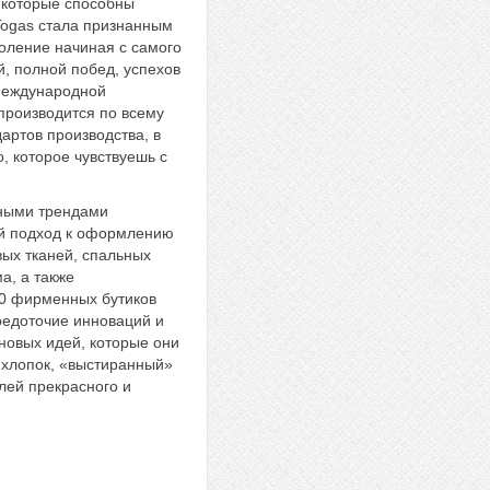
 которые способны
Togas стала признанным
коление начиная с самого
й, полной побед, успехов
 международной
производится по всему
артов производства, в
, которое чувствуешь с
нными трендами
ый подход к оформлению
ых тканей, спальных
а, а также
20 фирменных бутиков
средоточие инноваций и
новых идей, которые они
 хлопок, «выстиранный»
лей прекрасного и