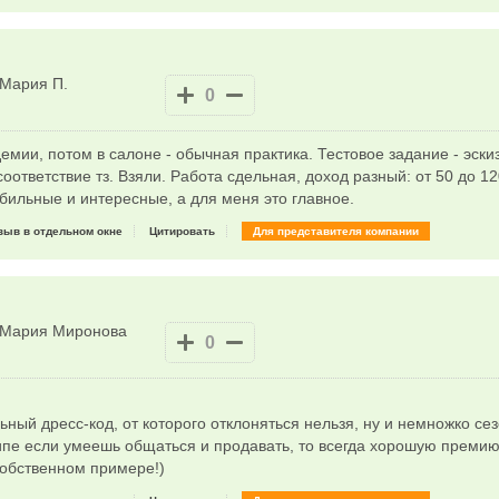
Мария П.
0
мии, потом в салоне - обычная практика. Тестовое задание - эскиз
оответствие тз. Взяли. Работа сдельная, доход разный: от 50 до 12
табильные и интересные, а для меня это главное.
зыв в отдельном окне
Цитировать
Для представителя компании
Мария Миронова
0
ьный дресс-код, от которого отклоняться нельзя, ну и немножко сез
ципе если умеешь общаться и продавать, то всегда хорошую премию
собственном примере!)