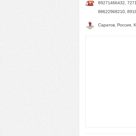
89271466432, 727
88622968210, 891
Саратов, Россия, К