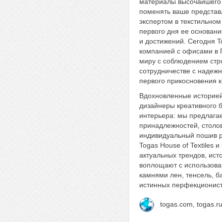
материалы высочайшего к
поменять ваше представ
экспертом в текстильном
первого дня ее основани
и достижений. Сегодня 
компанией с офисами в Г
миру c соблюдением стро
сотрудничестве с надежн
первого прикосновения 
Вдохновленные историей
дизайнеры креативного 
интерьера: мы предлага
принадлежностей, столов
индивидуальный пошив р
Togas House of Textiles 
актуальных трендов, ист
воплощают с использова
камнями лен, тенсель, б
истинных перфекционист
togas.com, togas.ru