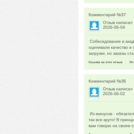
Комментарий №
37
Отзыв написал
2026-06-04
Собеседование в акаде
оценивали качество и с
загрузки, но заказы с
Ссылка на этот отзыв
От
Комментарий №
36
Отзыв написал
2026-06-02
Из минусов - обязател
так все круто! В прин
вам говорю на своем 