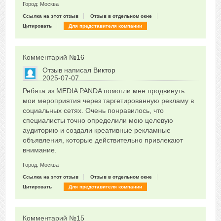
Город: Москва
Ссылка на этот отзыв
Отзыв в отдельном окне
Цитировать
Для представителя компании
Комментарий №
16
Отзыв написал
Виктор
2025-07-07
Сказать друзьям об отзыве
Ребята из MEDIA PANDA помогли мне продвинуть
0
мои мероприятия через таргетированную рекламу в
социальных сетях. Очень понравилось, что
специалисты точно определили мою целевую
аудиторию и создали креативные рекламные
объявления, которые действительно привлекают
внимание.
Город: Москва
Ссылка на этот отзыв
Отзыв в отдельном окне
Цитировать
Для представителя компании
Комментарий №
15