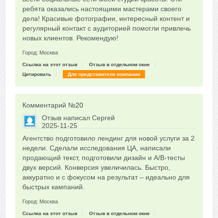
ребята оказались настоящими мастерами своего
дела! Красивые фотографии, интересный контент и
регулярный контакт с аудиторией помогли привлечь
новых клиентов. Рекомендую!
Город: Москва
Ссылка на этот отзыв
Отзыв в отдельном окне
Цитировать
Для представителя компании
Комментарий №
20
Отзыв написал
Сергей
2025-11-25
Сказать друзьям об отзыве
Агентство подготовило лендинг для новой услуги за 2
0
недели. Сделали исследования ЦА, написали
продающий текст, подготовили дизайн и A/B‑тесты
двух версий. Конверсия увеличилась. Быстро,
аккуратно и с фокусом на результат – идеально для
быстрых кампаний.
Город: Москва
Ссылка на этот отзыв
Отзыв в отдельном окне