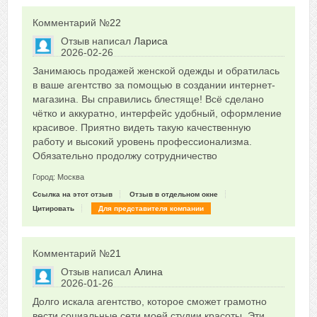
Комментарий №
22
Отзыв написал
Лариса
2026-02-26
Сказать друзьям об отзыве
Занимаюсь продажей женской одежды и обратилась
0
в ваше агентство за помощью в создании интернет-
магазина. Вы справились блестяще! Всё сделано
чётко и аккуратно, интерфейс удобный, оформление
красивое. Приятно видеть такую качественную
работу и высокий уровень профессионализма.
Обязательно продолжу сотрудничество
Город: Москва
Ссылка на этот отзыв
Отзыв в отдельном окне
Цитировать
Для представителя компании
Комментарий №
21
Отзыв написал
Алина
2026-01-26
Сказать друзьям об отзыве
Долго искала агентство, которое сможет грамотно
0
вести социальные сети моей студии красоты. Эти