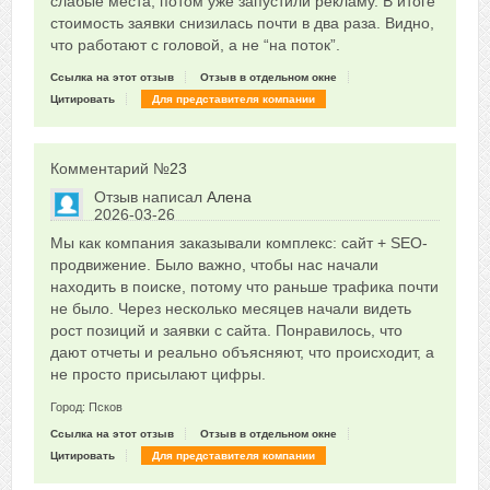
слабые места, потом уже запустили рекламу. В итоге
стоимость заявки снизилась почти в два раза. Видно,
что работают с головой, а не “на поток”.
Ссылка на этот отзыв
Отзыв в отдельном окне
Цитировать
Для представителя компании
Комментарий №
23
Отзыв написал
Алена
2026-03-26
Сказать друзьям об отзыве
Мы как компания заказывали комплекс: сайт + SEO-
0
продвижение. Было важно, чтобы нас начали
находить в поиске, потому что раньше трафика почти
не было. Через несколько месяцев начали видеть
рост позиций и заявки с сайта. Понравилось, что
дают отчеты и реально объясняют, что происходит, а
не просто присылают цифры.
Город: Псков
Ссылка на этот отзыв
Отзыв в отдельном окне
Цитировать
Для представителя компании