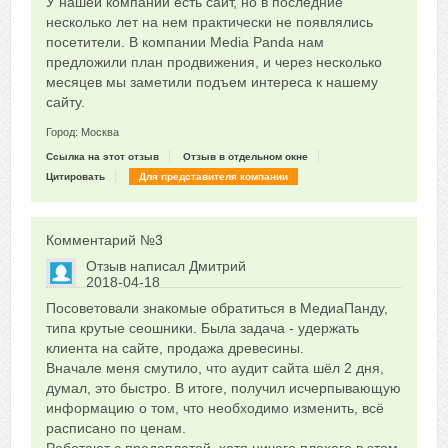
У нашей компании есть сайт, но в последние
0
несколько лет на нем практически не появлялись
посетители. В компании Media Panda нам
предложили план продвижения, и через несколько
месяцев мы заметили подъем интереса к нашему
сайту.
Город: Москва
Ссылка на этот отзыв
Отзыв в отдельном окне
Цитировать
Для представителя компании
Комментарий №
3
Отзыв написал
Дмитрий
2018-04-18
Сказать друзьям об отзыве
Посоветовали знакомые обратиться в МедиаПанду,
0
типа крутые сеошники. Была задача - удержать
клиента на сайте, продажа древесины.
Вначале меня смутило, что аудит сайта шёл 2 дня,
думал, это быстро. В итоге, получил исчерпывающую
информацию о том, что необходимо изменить, всё
расписано по ценам.