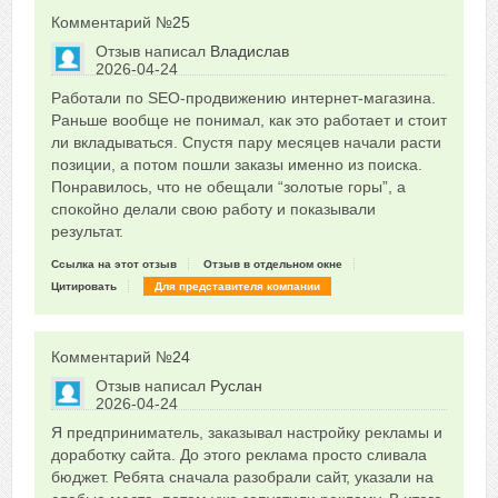
Комментарий №
25
Отзыв написал
Владислав
2026-04-24
Сказать друзьям об отзыве
Работали по SEO-продвижению интернет-магазина.
0
Раньше вообще не понимал, как это работает и стоит
ли вкладываться. Спустя пару месяцев начали расти
позиции, а потом пошли заказы именно из поиска.
Понравилось, что не обещали “золотые горы”, а
спокойно делали свою работу и показывали
результат.
Ссылка на этот отзыв
Отзыв в отдельном окне
Цитировать
Для представителя компании
Комментарий №
24
Отзыв написал
Руслан
2026-04-24
Сказать друзьям об отзыве
Я предприниматель, заказывал настройку рекламы и
0
доработку сайта. До этого реклама просто сливала
бюджет. Ребята сначала разобрали сайт, указали на