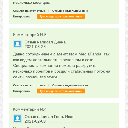
несколько месяцев.
Ссылка на этот отзыв
Отзыв в отдельном окне
Цитировать
Для представителя компании
Комментарий №
5
Отзыв написал
Диана
2021-03-28
Сказать друзьям об отзыве
Давно сотрудничаем с агентством MediaPanda, так
0
как ведем деятельность в основном в сети.
Специалисты компании помогли раскрутить
несколько проектов и создали стабильный поток на
сайты разной тематики.
Ссылка на этот отзыв
Отзыв в отдельном окне
Цитировать
Для представителя компании
Комментарий №
4
Отзыв написал
Гость Иван
2021-02-09
Сказать друзьям об отзыве