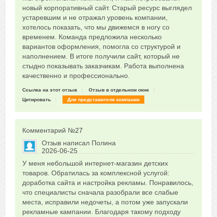
0
новый корпоративный сайт. Старый ресурс выглядел
устаревшим и не отражал уровень компании,
хотелось показать, что мы движемся в ногу со
временем. Команда предложила несколько
вариантов оформления, помогла со структурой и
наполнением. В итоге получили сайт, который не
стыдно показывать заказчикам. Работа выполнена
качественно и профессионально.
Ссылка на этот отзыв
Отзыв в отдельном окне
Цитировать
Для представителя компании
Комментарий №
27
Отзыв написал
Полина
2026-06-25
Сказать друзьям об отзыве
У меня небольшой интернет-магазин детских
0
товаров. Обратилась за комплексной услугой:
доработка сайта и настройка рекламы. Понравилось,
что специалисты сначала разобрали все слабые
места, исправили недочеты, а потом уже запускали
рекламные кампании. Благодаря такому подходу