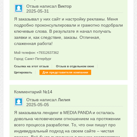
Отзыв написал
Виктор
2025-05-31
Сказать друзьям об отзыве
Я заказывал у них сайт и настройку рекламы. Меня
0
подробно проконсультировали и грамотно подобрали
ключевые слова. В результате я начал получать
заявки и, как следствие, заказы. Отличная,
слаженная работа!
Мой телефон: +79312637362
Город: Санкт-Петербург
Ссылка на этот отзыв
Отзыв в отдельном окне
Цитировать
Для представителя компании
Комментарий №
14
Отзыв написал
Лилия
2025-05-05
Сказать друзьям об отзыве
Я заказывала лендинг в MEDIA PANDA и осталась
0
довольна человеческим отношением на протяжении
всего процесса разработки. То, что они пишут про
индивидуальный подход на своем сайте – чистая