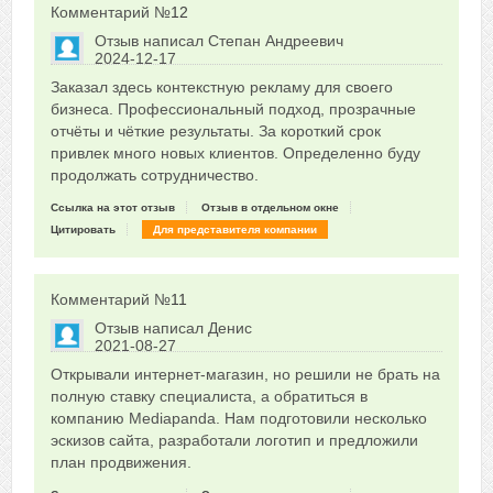
Комментарий №
12
Отзыв написал
Степан Андреевич
2024-12-17
Сказать друзьям об отзыве
Заказал здесь контекстную рекламу для своего
0
бизнеса. Профессиональный подход, прозрачные
отчёты и чёткие результаты. За короткий срок
привлек много новых клиентов. Определенно буду
продолжать сотрудничество.
Ссылка на этот отзыв
Отзыв в отдельном окне
Цитировать
Для представителя компании
Комментарий №
11
Отзыв написал
Денис
2021-08-27
Сказать друзьям об отзыве
Открывали интернет-магазин, но решили не брать на
0
полную ставку специалиста, а обратиться в
компанию Mediapanda. Нам подготовили несколько
эскизов сайта, разработали логотип и предложили
план продвижения.