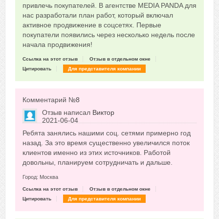
привлечь покупателей. В агентстве MEDIA PANDA для
нас разработали план работ, который включал
активное продвижение в соцсетях. Первые
покупатели появились через несколько недель после
начала продвижения!
Ссылка на этот отзыв
Отзыв в отдельном окне
Цитировать
Для представителя компании
Комментарий №
8
Отзыв написал
Виктор
2021-06-04
Сказать друзьям об отзыве
Ребята занялись нашими соц. сетями примерно год
0
назад. За это время существенно увеличился поток
клиентов именно из этих источников. Работой
довольны, планируем сотрудничать и дальше.
Город: Москва
Ссылка на этот отзыв
Отзыв в отдельном окне
Цитировать
Для представителя компании