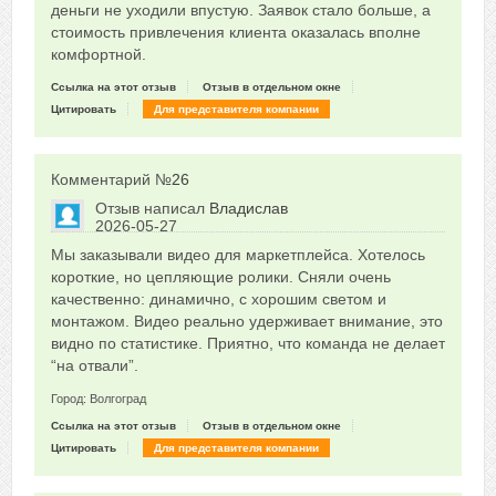
деньги не уходили впустую. Заявок стало больше, а
стоимость привлечения клиента оказалась вполне
комфортной.
Ссылка на этот отзыв
Отзыв в отдельном окне
Цитировать
Для представителя компании
Комментарий №
26
Отзыв написал
Владислав
2026-05-27
Сказать друзьям об отзыве
Мы заказывали видео для маркетплейса. Хотелось
0
короткие, но цепляющие ролики. Сняли очень
качественно: динамично, с хорошим светом и
монтажом. Видео реально удерживает внимание, это
видно по статистике. Приятно, что команда не делает
“на отвали”.
Город: Волгоград
Ссылка на этот отзыв
Отзыв в отдельном окне
Цитировать
Для представителя компании