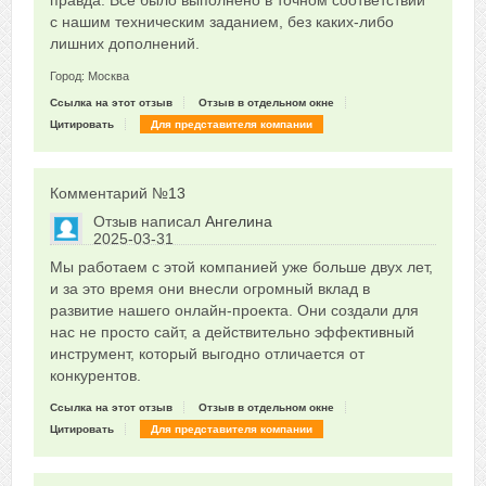
правда. Всё было выполнено в точном соответствии
с нашим техническим заданием, без каких-либо
лишних дополнений.
Город: Москва
Ссылка на этот отзыв
Отзыв в отдельном окне
Цитировать
Для представителя компании
Комментарий №
13
Отзыв написал
Ангелина
2025-03-31
Сказать друзьям об отзыве
Мы работаем с этой компанией уже больше двух лет,
0
и за это время они внесли огромный вклад в
развитие нашего онлайн-проекта. Они создали для
нас не просто сайт, а действительно эффективный
инструмент, который выгодно отличается от
конкурентов.
Ссылка на этот отзыв
Отзыв в отдельном окне
Цитировать
Для представителя компании