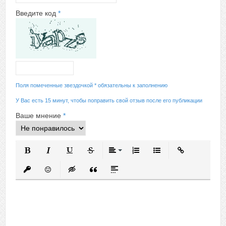
Введите код
*
Поля помеченные звездочкой * обязательны к заполнению
У Вас есть 15 минут, чтобы поправить свой отзыв после его публикации
Ваше мнение
*
Полужирный
Курсив
Подчеркнутый
Зачеркнутый
Выравнивание
Нумерованный список
Маркированный спис
Вставить ссыл
Вставить защищенную ссылку
Вставить смайлик
Вставка скрытого текста
Вставка цитаты
Вставка спойлера