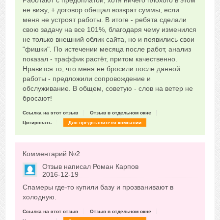
Работают с предоплатой, хотя ничего плохого в этом
не вижу, + договор обещал возврат суммы, если
меня не устроят работы. В итоге - ребята сделали
свою задачу на все 101%, благодаря чему изменился
не только внешний облик сайта, но и появились свои
"фишки". По истечении месяца после работ, анализ
показал - траффик растёт, притом качественно.
Нравится то, что меня не бросили после данной
работы - предложили сопровождение и
обслуживание. В общем, советую - слов на ветер не
бросают!
Ссылка на этот отзыв
Отзыв в отдельном окне
Цитировать
Для представителя компании
Комментарий №
2
Отзыв написал
Роман Карпов
2016-12-19
Сказать друзьям об отзыве
Спамеры где-то купили базу и прозванивают в
+1
холодную.
Ссылка на этот отзыв
Отзыв в отдельном окне