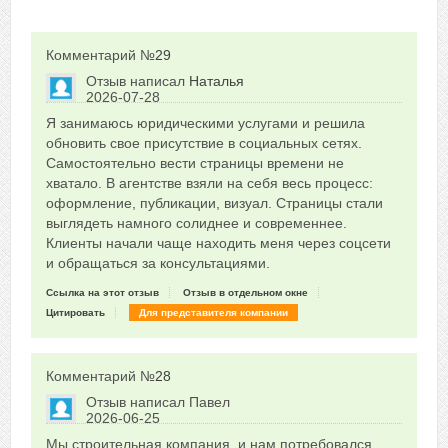
Комментарий №
29
Отзыв написал
Наталья
2026-07-28
Сказать друзьям об отзыве
Я занимаюсь юридическими услугами и решила
0
обновить свое присутствие в социальных сетях.
Самостоятельно вести страницы времени не
хватало. В агентстве взяли на себя весь процесс:
оформление, публикации, визуал. Страницы стали
выглядеть намного солиднее и современнее.
Клиенты начали чаще находить меня через соцсети
и обращаться за консультациями.
Ссылка на этот отзыв
Отзыв в отдельном окне
Цитировать
Для представителя компании
Комментарий №
28
Отзыв написал
Павел
2026-06-25
Сказать друзьям об отзыве
Мы строительная компания, и нам потребовался