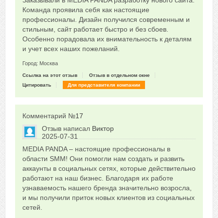
Заказывали в MEDIA PANDA разработку нового сайта.
0
Команда проявила себя как настоящие
профессионалы. Дизайн получился современным и
стильным, сайт работает быстро и без сбоев.
Особенно порадовала их внимательность к деталям
и учет всех наших пожеланий.
Город: Москва
Ссылка на этот отзыв
Отзыв в отдельном окне
Цитировать
Для представителя компании
Комментарий №
17
Отзыв написал
Виктор
2025-07-31
Сказать друзьям об отзыве
MEDIA PANDA – настоящие профессионалы в
0
области SMM! Они помогли нам создать и развить
аккаунты в социальных сетях, которые действительно
работают на наш бизнес. Благодаря их работе
узнаваемость нашего бренда значительно возросла,
и мы получили приток новых клиентов из социальных
сетей.