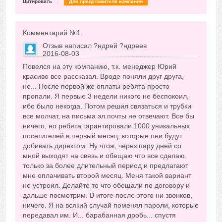
Цитировать
Для представителя компании
Комментарий №
1
Отзыв написал
?ндрей ?ндреев
2016-08-03
Сказать друзьям об отзыве
Повелся на эту компанию, т.к. менеджер Юрий
-1
красиво все рассказал. Вроде поняли друг друга,
но... После первой же оплаты ребята просто
пропали. Я первые 3 недели никого не беспокоил,
ибо было некогда. Потом решил связаться и трубки
все молчат, на письма эл.почты не отвечают. Все бы
ничего, но ребята гарантировали 1000 уникальных
посетителей в первый месяц, которые они будут
добивать директом. Ну чтож, через пару дней со
мной выходят на связь и обещаю что все сделаю,
только за более длительный период и предлагают
мне оплачивать второй месяц. Меня такой вариант
не устроил. Делайте то что обещали по договору и
дальше посмотрим. В итоге после этого ни звонков,
ничего. Я на всякий случай поменял пароли, которые
передавал им. И... барабанная дробь... спустя