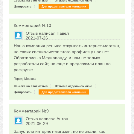
Ссылка на этот отзыв
Отзыв в отдельном окне
Цитировать
Для представителя компании
Комментарий №
10
Отзыв написал
Павел
2021-07-26
Сказать друзьям об отзыве
Наша компания решила открывать интернет-магазин,
0
но своих специалистов этого профиля у нас нет.
Обратились в Медиапанду, и нам не только
разработали сайт, но еще и предложили план по
раскрутке.
Город: Москва
Ссылка на этот отзыв
Отзыв в отдельном окне
Цитировать
Для представителя компании
Комментарий №
9
Отзыв написал
Антон
2021-06-29
Сказать друзьям об отзыве
Запустили интернет-магазин, но не знали, как
0