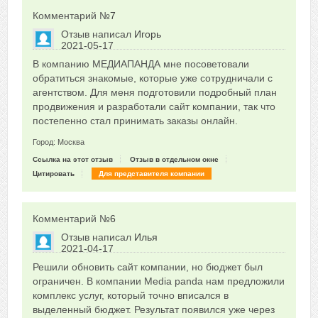
Комментарий №
7
Отзыв написал
Игорь
2021-05-17
Сказать друзьям об отзыве
В компанию МЕДИАПАНДА мне посоветовали
0
обратиться знакомые, которые уже сотрудничали с
агентством. Для меня подготовили подробный план
продвижения и разработали сайт компании, так что
постепенно стал принимать заказы онлайн.
Город: Москва
Ссылка на этот отзыв
Отзыв в отдельном окне
Цитировать
Для представителя компании
Комментарий №
6
Отзыв написал
Илья
2021-04-17
Сказать друзьям об отзыве
Решили обновить сайт компании, но бюджет был
0
ограничен. В компании Media panda нам предложили
комплекс услуг, который точно вписался в
выделенный бюджет. Результат появился уже через