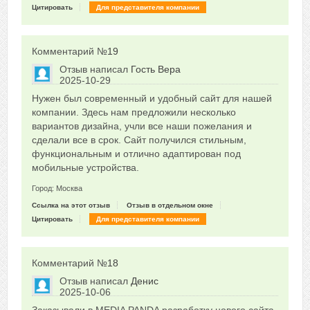
Цитировать
Для представителя компании
Комментарий №
19
Отзыв написал
Гость Вера
2025-10-29
Сказать друзьям об отзыве
Нужен был современный и удобный сайт для нашей
0
компании. Здесь нам предложили несколько
вариантов дизайна, учли все наши пожелания и
сделали все в срок. Сайт получился стильным,
функциональным и отлично адаптирован под
мобильные устройства.
Город: Москва
Ссылка на этот отзыв
Отзыв в отдельном окне
Цитировать
Для представителя компании
Комментарий №
18
Отзыв написал
Денис
2025-10-06
Сказать друзьям об отзыве