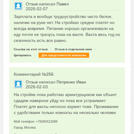
Отзыв написал
Павел
2026-02-07
Сказать друзьям об отзыве
Зарплата и вообще трудоустройство чисто белое,
0
налички на руки нет. На стройках средне платят но
всегда вовремя. Питание хорошо организовали на
еду почти не трачусь пока на вахте. Вахта весь год но
сезонность есть все равно.
Ссылка на этот отзыв
Отзыв в отдельном окне
Цитировать
Для представителя компании
Комментарий №
256
Отзыв написал
Петренко Иван
2026-02-03
Сказать друзьям об отзыве
На стройке пока работаю арматурщиком как объект
0
сдадим наверное уйду но пока все устраивает.
Платят для вахты неплохо кормят тоже. Проживание
с удобствами только комнаты на несколько человек.
Мой телефон: +79283412098
Город: Москва