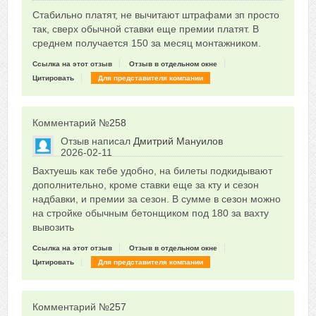
Сказать друзьям об отзыве
Стабильно платят, не вычитают штрафами зп просто
0
так, сверх обычной ставки еще премии платят. В
среднем получается 150 за месяц монтажником.
Ссылка на этот отзыв
Отзыв в отдельном окне
Цитировать
Для представителя компании
Комментарий №
258
Отзыв написал
Дмитрий Мануилов
2026-02-11
Сказать друзьям об отзыве
Вахтуешь как тебе удобно, на билеты подкидывают
0
дополнительно, кроме ставки еще за кту и сезон
надбавки, и премии за сезон. В сумме в сезон можно
на стройке обычным бетонщиком под 180 за вахту
вывозить
Ссылка на этот отзыв
Отзыв в отдельном окне
Цитировать
Для представителя компании
Комментарий №
257