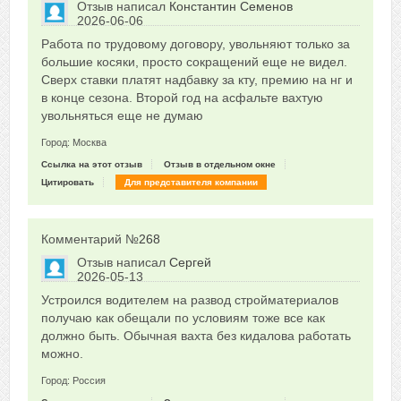
Отзыв написал
Константин Семенов
2026-06-06
Сказать друзьям об отзыве
Работа по трудовому договору, увольняют только за
0
большие косяки, просто сокращений еще не видел.
Сверх ставки платят надбавку за кту, премию на нг и
в конце сезона. Второй год на асфальте вахтую
увольняться еще не думаю
Город: Москва
Ссылка на этот отзыв
Отзыв в отдельном окне
Цитировать
Для представителя компании
Комментарий №
268
Отзыв написал
Сергей
2026-05-13
Сказать друзьям об отзыве
Устроился водителем на развод стройматериалов
0
получаю как обещали по условиям тоже все как
должно быть. Обычная вахта без кидалова работать
можно.
Город: Россия