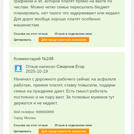
графиком и зп, которое платят прямо на вахте по
числам. Можно четко семье пересылать бюджет
планировать, нет такого что задерживают или кидают.
Для дорог вообще хорошо платят особенно
машинистам.
Ссылка на этот отзыв
Отзыв в отдельном окне
Цитировать
Для представителя компании
Комментарий №
248
Отзыв написал
Смирнов Егор
2025-10-19
Сказать друзьям об отзыве
Начинал с дорожного рабочего сейчас на асфальте
0
работаю, премии платят, ставку повысили, подарки
семье на праздники дают. Есть смысл работать
постоянно а не пару вахт. За толковых мужиков тут
держатся и не кидают.
Мой телефон: 9086600899
Город: Москва
Ссылка на этот отзыв
Отзыв в отдельном окне
Цитировать
Для представителя компании