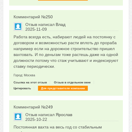
Комментарий №
250
Отзыв написал
Влад
2025-11-09
Сказать друзьям об отзыве
Работа всегда есть, набирают людей на постоянку с
0
договором и возможностью расти вплоть до прораба
например если на дорожное строительство пришел
вахтовать. И по деньгам тоже растешь даже на одной
должности потому что стаж учитывают и индексируют
ставку периодически.
Город: Москва
Ссылка на этот отзыв
Отзыв в отдельном окне
Цитировать
Для представителя компании
Комментарий №
249
Отзыв написал
Ярослав
2025-10-22
Сказать друзьям об отзыве
Постоянная вахта на весь год со стабильным
0