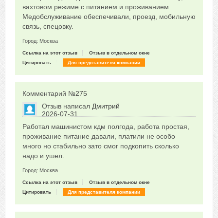
вахтовом режиме с питанием и проживанием.
Медобслуживание обеспечивали, проезд, мобильную
связь, спецовку.
Город: Москва
Ссылка на этот отзыв
Отзыв в отдельном окне
Цитировать
Для представителя компании
Комментарий №
275
Отзыв написал
Дмитрий
2026-07-31
Сказать друзьям об отзыве
Работал машинистом кдм полгода, работа простая,
0
проживание питание давали, платили не особо
много но стабильно зато смог подкопить сколько
надо и ушел.
Город: Москва
Ссылка на этот отзыв
Отзыв в отдельном окне
Цитировать
Для представителя компании