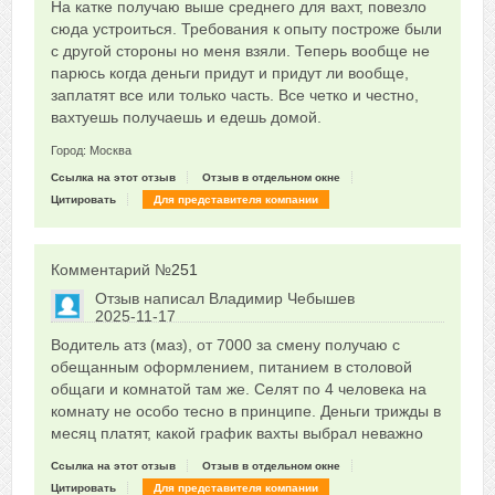
Сказать друзьям об отзыве
На катке получаю выше среднего для вахт, повезло
0
сюда устроиться. Требования к опыту построже были
с другой стороны но меня взяли. Теперь вообще не
парюсь когда деньги придут и придут ли вообще,
заплатят все или только часть. Все четко и честно,
вахтуешь получаешь и едешь домой.
Город: Москва
Ссылка на этот отзыв
Отзыв в отдельном окне
Цитировать
Для представителя компании
Комментарий №
251
Отзыв написал
Владимир Чебышев
2025-11-17
Сказать друзьям об отзыве
Водитель атз (маз), от 7000 за смену получаю с
0
обещанным оформлением, питанием в столовой
общаги и комнатой там же. Селят по 4 человека на
комнату не особо тесно в принципе. Деньги трижды в
месяц платят, какой график вахты выбрал неважно
Ссылка на этот отзыв
Отзыв в отдельном окне
Цитировать
Для представителя компании