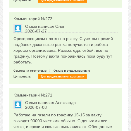
Цитировать
Для представителя компании
Комментарий №
272
Отзыв написал
Олег
2026-07-27
Сказать друзьям об отзыве
Фрезеровщикам платят по рынку. С учетом премий
0
надбавок даже выше рынка получается и работа
хорошо организована. Развоз, еда, отбой, все по
графику. Поэтому вахта понравилась пока буду тут
работать.
Ссылка на этот отзыв
Отзыв в отдельном окне
Цитировать
Для представителя компании
Комментарий №
271
Отзыв написал
Александр
2026-07-08
Сказать друзьям об отзыве
Работаю на газели по графику 15-15 за вахту
0
выходит 90000 чистыми обычно. С деньгами все
четко, и сроки и сколько выплачивают. Обещанные