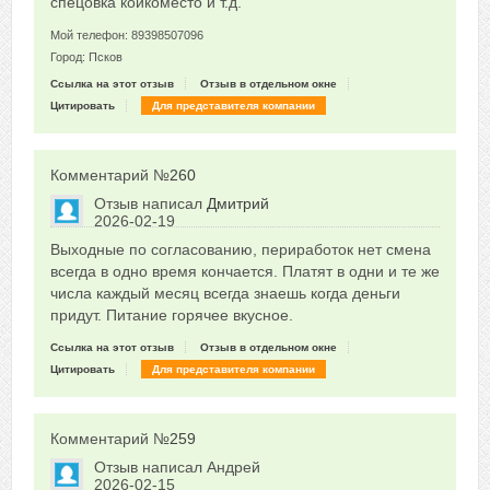
спецовка койкоместо и т.д.
Мой телефон: 89398507096
Город: Псков
Ссылка на этот отзыв
Отзыв в отдельном окне
Цитировать
Для представителя компании
Комментарий №
260
Отзыв написал
Дмитрий
2026-02-19
Сказать друзьям об отзыве
Выходные по согласованию, периработок нет смена
0
всегда в одно время кончается. Платят в одни и те же
числа каждый месяц всегда знаешь когда деньги
придут. Питание горячее вкусное.
Ссылка на этот отзыв
Отзыв в отдельном окне
Цитировать
Для представителя компании
Комментарий №
259
Отзыв написал
Андрей
2026-02-15