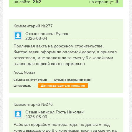
252
3
на сайте:
на странице:
Комментарий №
277
Отзыв написал
Руслан
2026-08-04
Сказать друзьям об отзыве
Приличная вахта на дорожном строительстве,
0
быстро взяли оформили оплатили дорогу, я приехал
отвахтовал, мне заплатили за смену 6 с копейками
вышло для первой вахты нормально.
Город: Москва
Ссылка на этот отзыв
Отзыв в отдельном окне
Цитировать
Для представителя компании
Комментарий №
276
Отзыв написал
Гость Николай
2026-08-03
Сказать друзьям об отзыве
Работал прорабом полтора года, по деньгам под
0
конец выходило до 8 с копейками тысяч за смену, на