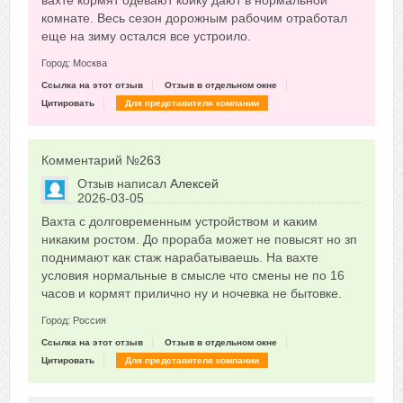
вахте кормят одевают койку дают в нормальной
комнате. Весь сезон дорожным рабочим отработал
еще на зиму остался все устроило.
Город: Москва
Ссылка на этот отзыв
Отзыв в отдельном окне
Цитировать
Для представителя компании
Комментарий №
263
Отзыв написал
Алексей
2026-03-05
Сказать друзьям об отзыве
Вахта с долговременным устройством и каким
0
никаким ростом. До прораба может не повысят но зп
поднимают как стаж нарабатываешь. На вахте
условия нормальные в смысле что смены не по 16
часов и кормят прилично ну и ночевка не бытовке.
Город: Россия
Ссылка на этот отзыв
Отзыв в отдельном окне
Цитировать
Для представителя компании