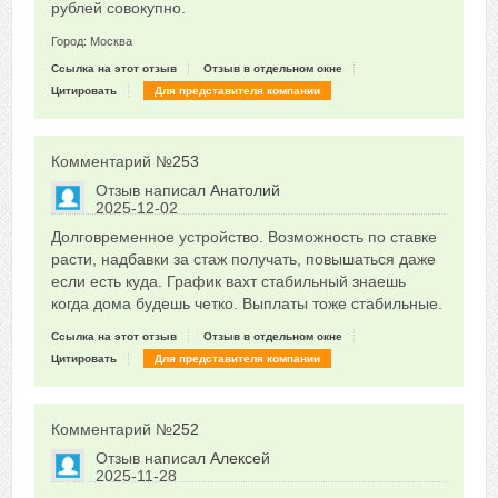
рублей совокупно.
Город: Москва
Ссылка на этот отзыв
Отзыв в отдельном окне
Цитировать
Для представителя компании
Комментарий №
253
Отзыв написал
Анатолий
2025-12-02
Сказать друзьям об отзыве
Долговременное устройство. Возможность по ставке
0
расти, надбавки за стаж получать, повышаться даже
если есть куда. График вахт стабильный знаешь
когда дома будешь четко. Выплаты тоже стабильные.
Ссылка на этот отзыв
Отзыв в отдельном окне
Цитировать
Для представителя компании
Комментарий №
252
Отзыв написал
Алексей
2025-11-28