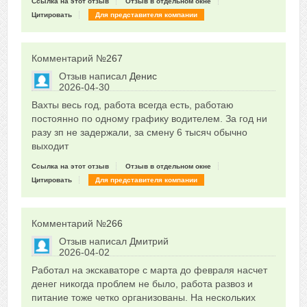
Ссылка на этот отзыв
Отзыв в отдельном окне
Цитировать
Для представителя компании
Комментарий №
267
Отзыв написал
Денис
2026-04-30
Сказать друзьям об отзыве
Вахты весь год, работа всегда есть, работаю
0
постоянно по одному графику водителем. За год ни
разу зп не задержали, за смену 6 тысяч обычно
выходит
Ссылка на этот отзыв
Отзыв в отдельном окне
Цитировать
Для представителя компании
Комментарий №
266
Отзыв написал
Дмитрий
2026-04-02
Сказать друзьям об отзыве
Работал на экскаваторе с марта до февраля насчет
0
денег никогда проблем не было, работа развоз и
питание тоже четко организованы. На нескольких