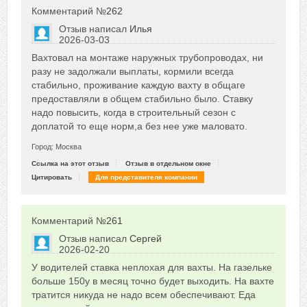
Комментарий №
262
Отзыв написал
Илья
2026-03-03
Сказать друзьям об отзыве
Вахтовал на монтаже наружных трубопроводах, ни
0
разу не задолжали выплаты, кормили всегда
стабильно, проживание каждую вахту в общаге
предоставляли в общем стабильно было. Ставку
надо повысить, когда в строительный сезон с
доплатой то еще норм,а без нее уже маловато.
Город: Москва
Ссылка на этот отзыв
Отзыв в отдельном окне
Цитировать
Для представителя компании
Комментарий №
261
Отзыв написал
Сергей
2026-02-20
Сказать друзьям об отзыве
У водителей ставка неплохая для вахты. На газельке
0
больше 150у в месяц точно будет выходить. На вахте
тратится никуда не надо всем обеспечивают. Еда