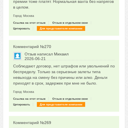
премии тоже платят. Нормальная вахта без напрягов
в целом.
Город: Москва
Ссылка на этот отзыв
Отзыв в отдельном окне
Цитировать
Для представителя компании
Комментарий №
270
Отзыв написал
Михаил
2026-06-21
Сказать друзьям об отзыве
Соблюдают договор, нет штрафов или увольнений по
0
беспределу. Только за серьезные залеты типа
невыхода на смену без причины или алко. Деньги
приходят в срок, задержек при мне не было.
Город: Москва
Ссылка на этот отзыв
Отзыв в отдельном окне
Цитировать
Для представителя компании
Комментарий №
269