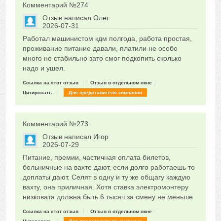
Комментарий №
274
Отзыв написал
Олег
2026-07-31
Сказать друзьям об отзыве
Работал машинистом кдм полгода, работа простая,
0
проживание питание давали, платили не особо
много но стабильно зато смог подкопить сколько
надо и ушел.
Ссылка на этот отзыв
Отзыв в отдельном окне
Цитировать
Для представителя компании
Комментарий №
273
Отзыв написал
Игор
2026-07-29
Сказать друзьям об отзыве
Питание, премии, частичная оплата билетов,
0
больничные на вахте дают, если долго работаешь то
доплаты дают. Селят в одну и ту же общагу каждую
вахту, она приличная. Хотя ставка электромонтеру
низковата должна быть 6 тысяч за смену не меньше
Ссылка на этот отзыв
Отзыв в отдельном окне