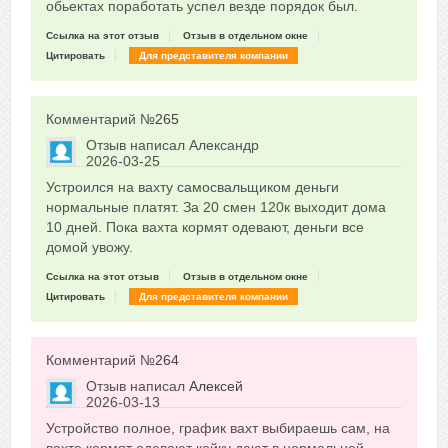
обьектах поработать успел везде порядок был.
Ссылка на этот отзыв
Отзыв в отдельном окне
Цитировать
Для представителя компании
Комментарий №
265
Отзыв написал
Александр
2026-03-25
Сказать друзьям об отзыве
Устроился на вахту самосвальщиком деньги
0
нормальные платят. За 20 смен 120к выходит дома
10 дней. Пока вахта кормят одевают, деньги все
домой увожу.
Ссылка на этот отзыв
Отзыв в отдельном окне
Цитировать
Для представителя компании
Комментарий №
264
Отзыв написал
Алексей
2026-03-13
Сказать друзьям об отзыве
Устройство полное, график вахт выбираешь сам, на
0