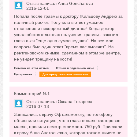
Отзыв написал
Anna Goncharova
2016-12-01
Сказать друзьям об отзыве
Попала после травмы к доктору Жильцову Андрею за
+3
наличный расчет. Получила в ответ ужасное
отношение и некорректный диагноз! Когда доктор
узнал обстоятельствах получения травмы - закатил
глаза а-ля "еще одна сумасшедшая". На все мои
вопросы был один ответ "время вас вылечит". На
рентгеновском снимке, сделанном в этом же центре,
не увидел трещину на кости!
Ссылка на этот отзыв
Отзыв в отдельном окне
Цитировать
Для представителя компании
Комментарий №
1
Отзыв написал
Оксана Токарева
2016-07-13
Сказать друзьям об отзыве
Записались к врачу Офтальмологу, по телефону
+5
объяснили ситуацию, что в глаза попало касторовое
масло, просили осмотр стоимость 750 руб. Приехали
к врачу Анна Анатольевна, которая толком ничего не