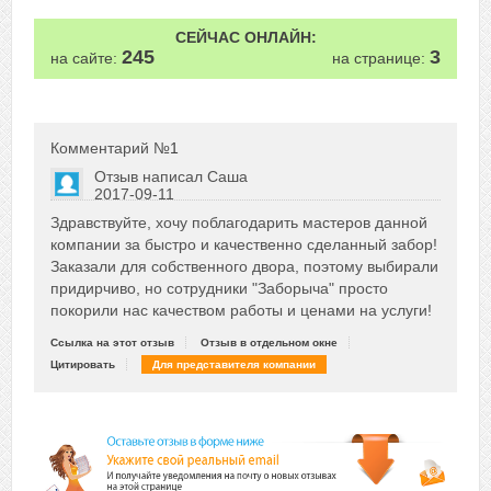
СЕЙЧАС ОНЛАЙН:
245
3
на сайте:
на странице:
Комментарий №
1
Отзыв написал
Саша
2017-09-11
Сказать друзьям об отзыве
Здравствуйте, хочу поблагодарить мастеров данной
+5
компании за быстро и качественно сделанный забор!
Заказали для собственного двора, поэтому выбирали
придирчиво, но сотрудники "Заборыча" просто
покорили нас качеством работы и ценами на услуги!
Ссылка на этот отзыв
Отзыв в отдельном окне
Цитировать
Для представителя компании