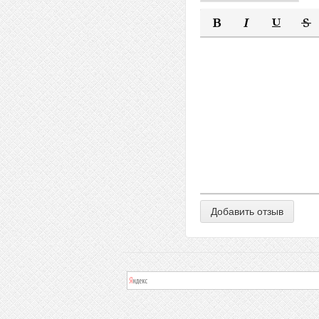
Полужирный
Курсив
Подчеркну
Заче