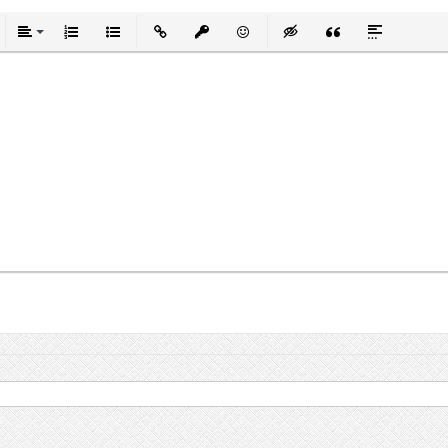
тый
ркнутый
Выравнивание
Нумерованный список
Маркированный список
Вставить ссылку
Вставить защищенную ссылку
Вставить смайлик
Вставка скрытого текст
Вставка цитаты
Вставка спо