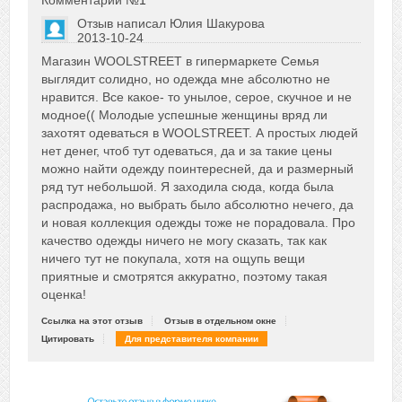
Комментарий №
1
Отзыв написал
Юлия Шакурова
2013-10-24
Сказать друзьям об отзыве
Магазин WOOLSTREET в гипермаркете Семья
+1
выглядит солидно, но одежда мне абсолютно не
нравится. Все какое- то унылое, серое, скучное и не
модное(( Молодые успешные женщины вряд ли
захотят одеваться в WOOLSTREET. А простых людей
нет денег, чтоб тут одеваться, да и за такие цены
можно найти одежду поинтересней, да и размерный
ряд тут небольшой. Я заходила сюда, когда была
распродажа, но выбрать было абсолютно нечего, да
и новая коллекция одежды тоже не порадовала. Про
качество одежды ничего не могу сказать, так как
ничего тут не покупала, хотя на ощупь вещи
приятные и смотрятся аккуратно, поэтому такая
оценка!
Ссылка на этот отзыв
Отзыв в отдельном окне
Цитировать
Для представителя компании