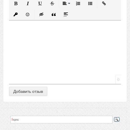
Полужирный
Курсив
Подчеркнутый
Зачеркнутый
Выравнивание
Нумерованный список
Маркированный спис
Вставить ссыл
Вставить защищенную ссылку
Вставить смайлик
Вставка скрытого текста
Вставка цитаты
Вставка спойлера
0