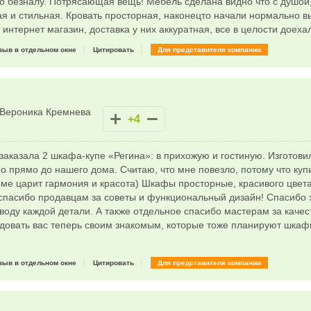
по безналу. Потрясающая вещь! Мебель сделана видно что с душой
я и стильная. Кровать просторная, наконецто начали нормально в
 интернет магазин, доставка у них аккуратная, все в целости доеха
зыв в отдельном окне
Цитировать
Для представителя компании
Вероника Кремнева
+4
заказала 2 шкафа-купе «Регина»: в прихожую и гостиную. Изготови
о прямо до нашего дома. Считаю, что мне повезло, потому что куп
оме царит гармония и красота) Шкафы просторные, красивого цвет
спасибо продавцам за советы и функциональный дизайн! Спасибо за
воду каждой детали. А также отдельное спасибо мастерам за качес
довать вас теперь своим знакомым, которые тоже планируют шкафы
зыв в отдельном окне
Цитировать
Для представителя компании