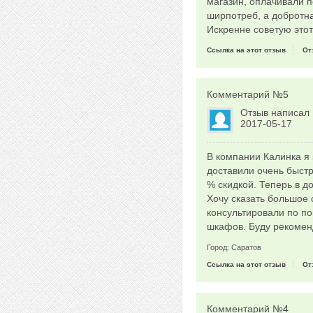
магазин, оплачивали 
ширпотреб, а добротна
Искренне советую этот
Ссылка на этот отзыв
От
Комментарий №
5
Отзыв написал
2017-05-17
В компании Калинка я 
доставили очень быстр
% скидкой. Теперь в д
Хочу сказать большое 
консультировали по по
шкафов. Буду рекомен
Город: Саратов
Ссылка на этот отзыв
От
Комментарий №
4