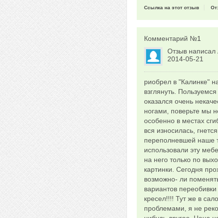
Ссылка на этот отзыв
От
Комментарий №
1
Отзыв написал
2014-05-21
риобрел в "Калинке" н
взглянуть. Пользуемся
оказался очень некаче
ногами, поверьте мы н
особенно в местах сги
вся износилась, гнется
переполневшей наше те
использовали эту мебе
на него только по вых
картинки. Сегодня пр
возможно- ли поменять
вариантов переобивки 
кресел!!!! Тут же в са
проблемами, я не реко