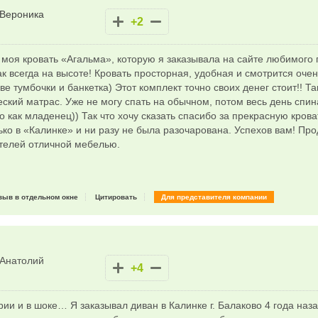
Вероника
+2
моя кровать «Агальма», которую я заказывала на сайте любимого
ак всегда на высоте! Кровать просторная, удобная и смотрится очен
ве тумбочки и банкетка) Этот комплект точно своих денег стоит!! Т
ский матрас. Уже не могу спать на обычном, потом весь день спина
 как младенец)) Так что хочу сказать спасибо за прекрасную кроват
ко в «Калинке» и ни разу не была разочарована. Успехов вам! Пр
ателей отличной мебелью.
зыв в отдельном окне
Цитировать
Для представителя компании
Анатолий
+4
рии и в шоке… Я заказывал диван в Калинке г. Балаково 4 года наз