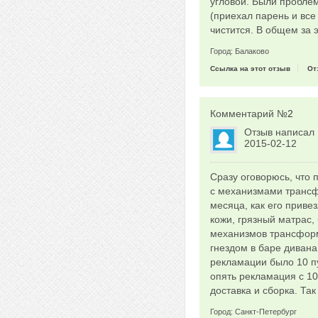
угловой. Были проблем
(приехал парень и все
чистится. В общем за 
Город: Балаково
Ссылка на этот отзыв
От
Комментарий №
2
Отзыв написал
2015-02-12
Сразу оговорюсь, что 
с механизмами трансф
месяца, как его приве
кожи, грязный матрас,
механизмов трансформа
гнездом в баре дивана
рекламации было 10 пу
опять рекламация с 10
доставка и сборка. Так
Город: Санкт-Петербург