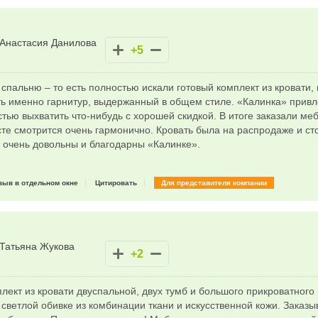
Анастасия Данилова
+5
пальню – то есть полностью искали готовый комплект из кровати,
ть именно гарнитур, выдержанный в общем стиле. «Калинка» привл
тью выхватить что-нибудь с хорошей скидкой. В итоге заказали ме
сте смотрится очень гармонично. Кровать была на распродаже и с
 очень довольны и благодарны «Калинке».
зыв в отдельном окне
Цитировать
Для представителя компании
Татьяна Жукова
+2
лект из кровати двуспальной, двух тумб и большого прикроватног
 светлой обивке из комбинации ткани и искусственной кожи. Заказы