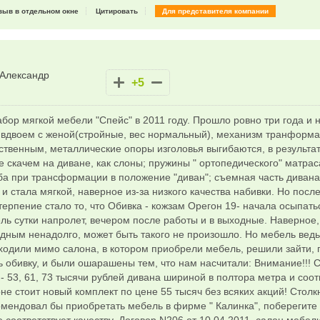
зыв в отдельном окне
Цитировать
Для представителя компании
Александр
+5
абор мягкой мебели "Спейс" в 2011 году. Прошло ровно три года и
 вдвоем с женой(стройные, вес нормальный), механизм транформац
ственным, металлические опоры изголовья выгибаются, в результат
е скачем на диване, как слоны; пружины " ортопедического" матрас
ба при трансформации в положение "диван"; съемная часть дивана, 
 и стала мягкой, наверное из-за низкого качества набивки. Но посл
рпение стало то, что Обивка - кожзам Орегон 19- начала осыпать
ль сутки напролет, вечером после работы и в выходные. Наверное
одным ненадолго, может быть такого не произошло. Но мебель ведь
оходили мимо салона, в котором приобрели мебель, решили зайти,
 обивку, и были ошарашены тем, что нам насчитали: Внимание!!! 
- 53, 61, 73 тысячи рублей дивана шириной в полтора метра и соо
лоне стоит новый комплект по цене 55 тысяч без всяких акций! Стол
мендовал бы приобретать мебель в фирме " Калинка", поберегите 