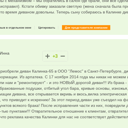
ы с механизмом – мы обратились в салон где брали, они все сдел
 исправил). Кстати обивку заказали светлую (жена сначала была про
это время диваном довольны. Теперь сыну собираюсь в Калинке ди
зыв в отдельном окне
Цитировать
Для представителя компании
Инна
+3
приобрели диван Калинка-65 в ООО "Лемос" в Санкт-Петербурге, д
ормации. Из арпатека. С 17 ноября 2014 года мы никак не можем 
зли нам и "ремонтируют" - и это НОВЫЙ дорогой диван!!! Из брака 
 бракованные подушки, отбитый угол бара, кривые основы, изножья
ции дивана, все открывается вкривь и вкось,вилка электрическая 
, что приводит к искрению! За этот период диван уже съездил на ф
нктов всякого брака! После исправления части из них, повредили д
-тью пунктами!!! Отвратительное отношение к клиентам, отвратит
 что реклама качества Калинки для нас не соответствует действитель