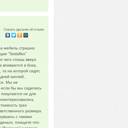
Сказать друзьям об отзыве
 на мебель страшно
ии "Sedaflex"
е чего спишь вверх
а впиваются в бока,
та на которой сидят,
едней каплей,
ся. Мы не
, если бы мы садились
 покупается не для
 поинтересовались
Стоимость трех
тветственного размера
кнувшись с такими
деньги, поищите что-