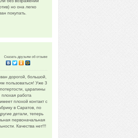
али без возражений
тив) но она легко
ван покупать.
Сказать друзьям об отзыве
иван дорогой, большой,
им пользоваться! Уже 3
- потертости, царапины
, плохая работа
имеет плохой контакт с
абрику в Саратов, по
ругие детали, теперь
ельная первоначальная
ности. Качества нет!!!