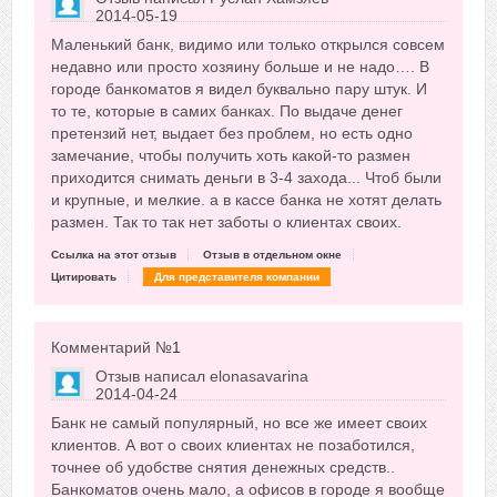
2014-05-19
Сказать друзьям об отзыве
Маленький банк, видимо или только открылся совсем
+4
недавно или просто хозяину больше и не надо…. В
городе банкоматов я видел буквально пару штук. И
то те, которые в самих банках. По выдаче денег
претензий нет, выдает без проблем, но есть одно
замечание, чтобы получить хоть какой-то размен
приходится снимать деньги в 3-4 захода... Чтоб были
и крупные, и мелкие. а в кассе банка не хотят делать
размен. Так то так нет заботы о клиентах своих.
Ссылка на этот отзыв
Отзыв в отдельном окне
Цитировать
Для представителя компании
Комментарий №
1
Отзыв написал
elonasavarina
2014-04-24
Сказать друзьям об отзыве
Банк не самый популярный, но все же имеет своих
+4
клиентов. А вот о своих клиентах не позаботился,
точнее об удобстве снятия денежных средств..
Банкоматов очень мало, а офисов в городе я вообще