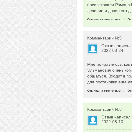
посоветовали Романа И
лечение и довел его д
Ссылка на этот отзыв
От
Комментарий №
9
Отзыв написал
2022-08-24
Мне понравилось, как 
Эльманович очень комп
общаться. Входит в п
для постановки еще дв
Ссылка на этот отзыв
От
Комментарий №
8
Отзыв написал
2022-08-10