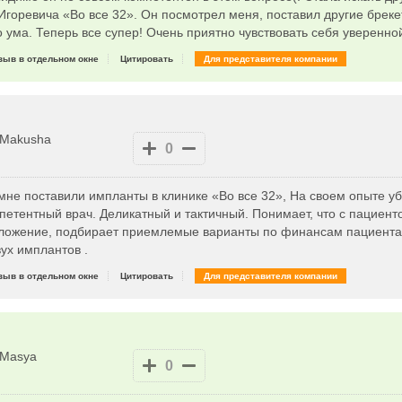
горевича «Во все 32». Он посмотрел меня, поставил другие бреке
о ума. Теперь все супер! Очень приятно чувствовать себя уверенно
зыв в отдельном окне
Цитировать
Для представителя компании
Makusha
0
мне поставили импланты в клинике «Во все 32», На своем опыте уб
етентный врач. Деликатный и тактичный. Понимает, что с пациент
оложение, подбирает приемлемые варианты по финансам пациента
ух имплантов .
зыв в отдельном окне
Цитировать
Для представителя компании
Masya
0