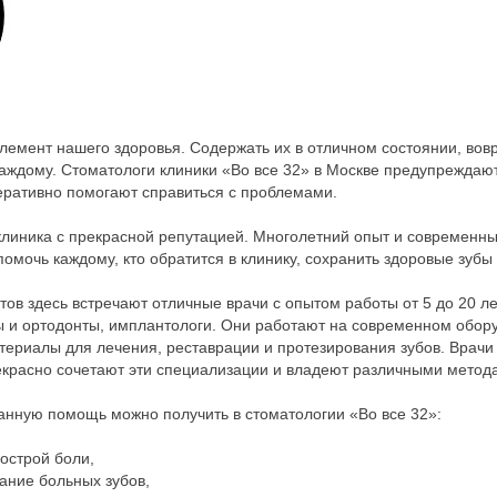
лемент нашего здоровья. Содержать их в отличном состоянии, вов
ждому. Стоматологи клиники «Во все 32» в Москве предупреждают
еративно помогают справиться с проблемами.
клиника с прекрасной репутацией. Многолетний опыт и современн
омочь каждому, кто обратится в клинику, сохранить здоровые зубы 
ов здесь встречают отличные врачи с опытом работы от 5 до 20 лет
ы и ортодонты, имплантологи. Они работают на современном обор
ериалы для лечения, реставрации и протезирования зубов. Врачи 
екрасно сочетают эти специализации и владеют различными метод
нную помощь можно получить в стоматологии «Во все 32»:
острой боли,
ние больных зубов,