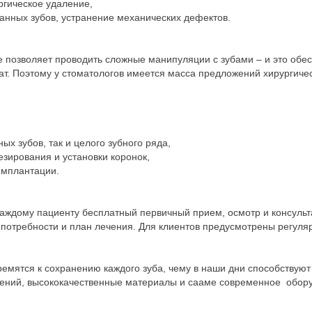
гическое удаление,
нных зубов, устранение механических дефектов.
 позволяет проводить сложные манипуляции с зубами – и это обе
т. Поэтому у стоматологов имеется масса предложений хирургичес
ых зубов, так и целого зубного ряда,
зирования и установки коронок,
мплантации.
аждому пациенту бесплатный первичный прием, осмотр и консульт
потребности и план лечения. Для клиентов предусмотрены регуляр
ремятся к сохранению каждого зуба, чему в наши дни способствую
ений, высококачественные материалы и сааме современное обор