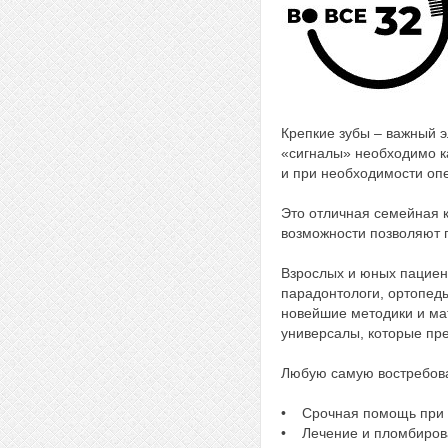
Крепкие зубы – важный э
«сигналы» необходимо ка
и при необходимости оп
Это отличная семейная 
возможности позволяют п
Взрослых и юных пациент
парадонтологи, ортопед
новейшие методики и мат
универсалы, которые пр
Любую самую востребова
• Срочная помощь при 
• Лечение и пломбирова