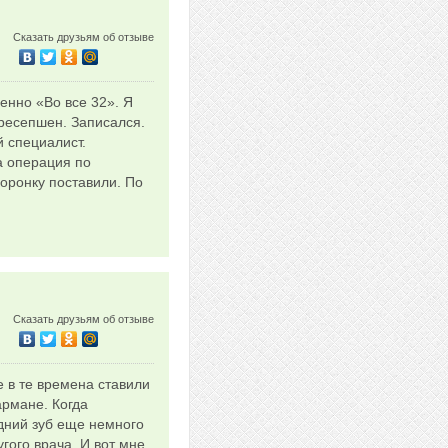
Сказать друзьям об отзыве
енно «Во все 32». Я
 ресепшен. Записался.
й специалист.
а операция по
Коронку поставили. По
Сказать друзьям об отзыве
е в те времена ставили
армане. Когда
едний зуб еще немного
гого врача. И вот мне