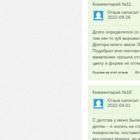
Комментарий №
11
Отзыв написал
2022-09-26
Долго определялся со 
там как-то зуб вырыва
Доктора моего звали Э
Подобрал мне имплант
вживлению прошла отли
цвету и форме не отли
Ссылка на этот отзыв
От
Комментарий №
10
Отзыв написал
2022-09-01
С детства у меня были
детям – я носить не с
повзрослела, поставил
выступает вперед, но 