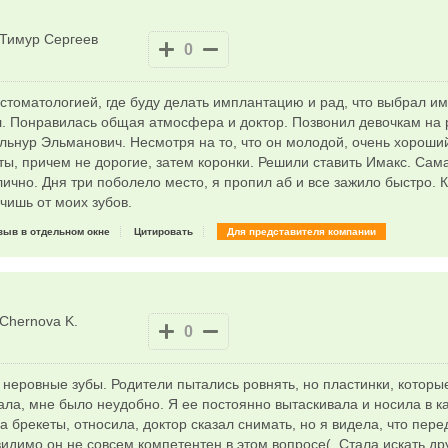
Тимур Сергеев
0
стоматологией, где буду делать имплантацию и рад, что выбрал им
л. Понравилась общая атмосфера и доктор. Позвонил девочкам на
льнур Эльманович. Несмотря на то, что он молодой, очень хороши
ы, причем не дорогие, затем коронки. Решили ставить Имакс. Сам
чно. Дня три поболело место, я пропил аб и все зажило быстро. 
чишь от моих зубов.
зыв в отдельном окне
Цитировать
Для представителя компании
Chernova K.
0
 неровные зубы. Родители пытались ровнять, но пластинки, которы
тала, мне было неудобно. Я ее постоянно вытаскивала и носила в к
а брекеты, относила, доктор сказал снимать, но я видела, что пер
видимо он не совсем компетентен в этом вопросе(. Стала искать дру