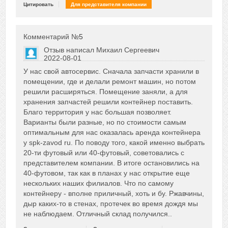
Цитировать
Для представителя компании
Комментарий №
5
Отзыв написал
Михаил Сергеевич
2022-08-01
Сказать друзьям об отзыве
У нас свой автосервис. Сначала запчасти хранили в
0
помещении, где и делали ремонт машин, но потом
решили расширяться. Помещение заняли, а для
хранения запчастей решили контейнер поставить.
Благо территория у нас большая позволяет.
Варианты были разные, но по стоимости самым
оптимальным для нас оказалась аренда контейнера
у spk-zavod ru. По поводу того, какой именно выбрать
20-ти футовый или 40-футовый, советовались с
представителем компании. В итоге остановились на
40-футовом, так как в планах у нас открытие еще
нескольких наших филиалов. Что по самому
контейнеру - вполне приличный, хоть и бу. Ржавчины,
дыр каких-то в стенах, протечек во время дождя мы
не наблюдаем. Отличный склад получился..