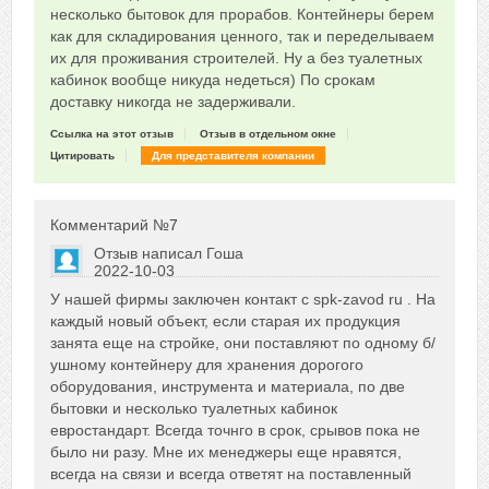
несколько бытовок для прорабов. Контейнеры берем
как для складирования ценного, так и переделываем
их для проживания строителей. Ну а без туалетных
кабинок вообще никуда недеться) По срокам
доставку никогда не задерживали.
Ссылка на этот отзыв
Отзыв в отдельном окне
Цитировать
Для представителя компании
Комментарий №
7
Отзыв написал
Гоша
2022-10-03
Сказать друзьям об отзыве
У нашей фирмы заключен контакт с spk-zavod ru . На
0
каждый новый объект, если старая их продукция
занята еще на стройке, они поставляют по одному б/
ушному контейнеру для хранения дорогого
оборудования, инструмента и материала, по две
бытовки и несколько туалетных кабинок
евростандарт. Всегда точнго в срок, срывов пока не
было ни разу. Мне их менеджеры еще нравятся,
всегда на связи и всегда ответят на поставленный