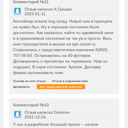
Комментарий №
11
Отзыв написал
А.Гришин
2023-01-11
Сказать друзьям об отзыве
Контейнер искали под склад. Новый нам в принципе
0
не нужен был, б/у в хорошем состоянии было
достаточно. Как оказалось найти по адекватной цене
и в приемлемом состоянии не так уж и просто. Весь
инет прошерстили и вышли на spk-zavod ru.
Созвонились с представителями компании 8(800)
707-09-83. Остановились на 40-футовом.
Договорились о просмотре на терминале. Нам он
подошел. В норм состоянии. Купили. Доставку
фирма организовала тоже.
Ссылка на этот отзыв
Отзыв в отдельном окне
Цитировать
Для представителя компании
Комментарий №
10
Отзыв написал
Dominov
2022-12-24
Сказать друзьям об отзыве
У нас в разработке большой проект – начали
0