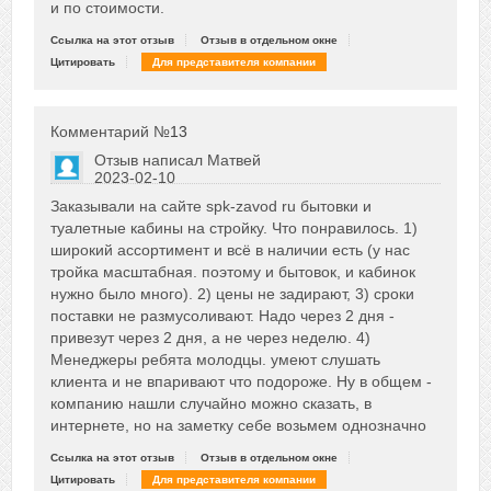
и по стоимости.
Ссылка на этот отзыв
Отзыв в отдельном окне
Цитировать
Для представителя компании
Комментарий №
13
Отзыв написал
Матвей
2023-02-10
Сказать друзьям об отзыве
Заказывали на сайте spk-zavod ru бытовки и
0
туалетные кабины на стройку. Что понравилось. 1)
широкий ассортимент и всё в наличии есть (у нас
тройка масштабная. поэтому и бытовок, и кабинок
нужно было много). 2) цены не задирают, 3) сроки
поставки не размусоливают. Надо через 2 дня -
привезут через 2 дня, а не через неделю. 4)
Менеджеры ребята молодцы. умеют слушать
клиента и не впаривают что подороже. Ну в общем -
компанию нашли случайно можно сказать, в
интернете, но на заметку себе возьмем однозначно
Ссылка на этот отзыв
Отзыв в отдельном окне
Цитировать
Для представителя компании