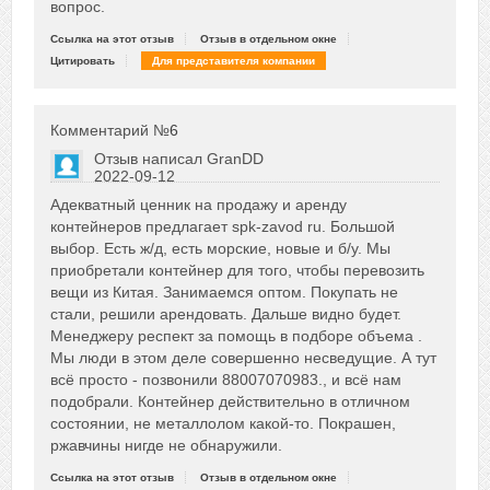
вопрос.
Ссылка на этот отзыв
Отзыв в отдельном окне
Цитировать
Для представителя компании
Комментарий №
6
Отзыв написал
GranDD
2022-09-12
Сказать друзьям об отзыве
Адекватный ценник на продажу и аренду
0
контейнеров предлагает spk-zavod ru. Большой
выбор. Есть ж/д, есть морские, новые и б/у. Мы
приобретали контейнер для того, чтобы перевозить
вещи из Китая. Занимаемся оптом. Покупать не
стали, решили арендовать. Дальше видно будет.
Менеджеру респект за помощь в подборе объема .
Мы люди в этом деле совершенно несведущие. А тут
всё просто - позвонили 88007070983., и всё нам
подобрали. Контейнер действительно в отличном
состоянии, не металлолом какой-то. Покрашен,
ржавчины нигде не обнаружили.
Ссылка на этот отзыв
Отзыв в отдельном окне