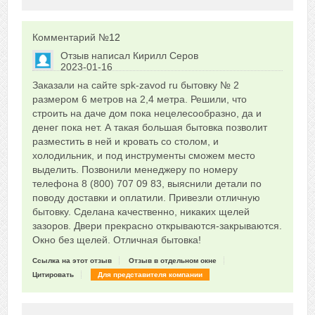
Комментарий №
12
Отзыв написал
Кирилл Серов
2023-01-16
Сказать друзьям об отзыве
Заказали на сайте spk-zavod ru бытовку № 2
0
размером 6 метров на 2,4 метра. Решили, что
строить на даче дом пока нецелесообразно, да и
денег пока нет. А такая большая бытовка позволит
разместить в ней и кровать со столом, и
холодильник, и под инструменты сможем место
выделить. Позвонили менеджеру по номеру
телефона 8 (800) 707 09 83, выяснили детали по
поводу доставки и оплатили. Привезли отличную
бытовку. Сделана качественно, никаких щелей
зазоров. Двери прекрасно открываются-закрываются.
Окно без щелей. Отличная бытовка!
Ссылка на этот отзыв
Отзыв в отдельном окне
Цитировать
Для представителя компании