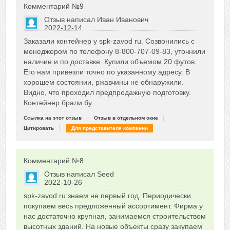
Комментарий №
9
Отзыв написал
Иван Иванович
2022-12-14
Сказать друзьям об отзыве
Заказали контейнер у spk-zavod ru. Созвонились с
0
менеджером по телефону 8-800-707-09-83, уточнили
наличие и по доставке. Купили объемом 20 футов.
Его нам привезли точно по указанному адресу. В
хорошем состоянии, ржавчины не обнаружили.
Видно, что проходил предпродажную подготовку.
Контейнер брали бу.
Ссылка на этот отзыв
Отзыв в отдельном окне
Цитировать
Для представителя компании
Комментарий №
8
Отзыв написал
Seed
2022-10-26
Сказать друзьям об отзыве
spk-zavod ru знаем не первый год. Периодически
0
покупаем весь предложенный ассортимент. Фирма у
нас достаточно крупная, занимаемся строительством
высотных зданий. На новые объекты сразу закупаем