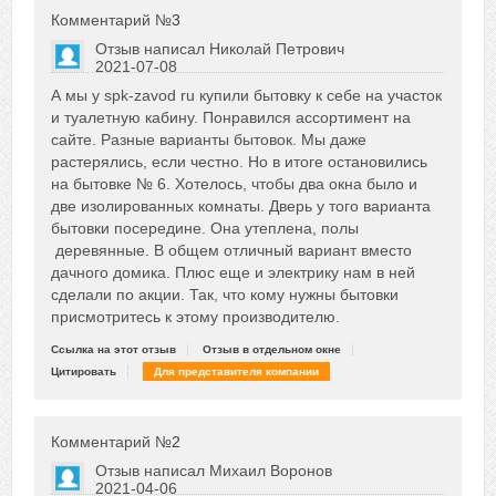
Комментарий №
3
Отзыв написал
Николай Петрович
2021-07-08
Сказать друзьям об отзыве
А мы у spk-zavod ru купили бытовку к себе на участок
0
и туалетную кабину. Понравился ассортимент на
сайте. Разные варианты бытовок. Мы даже
растерялись, если честно. Но в итоге остановились
на бытовке № 6. Хотелось, чтобы два окна было и
две изолированных комнаты. Дверь у того варианта
бытовки посередине. Она утеплена, полы
деревянные. В общем отличный вариант вместо
дачного домика. Плюс еще и электрику нам в ней
сделали по акции. Так, что кому нужны бытовки
присмотритесь к этому производителю.
Ссылка на этот отзыв
Отзыв в отдельном окне
Цитировать
Для представителя компании
Комментарий №
2
Отзыв написал
Михаил Воронов
2021-04-06