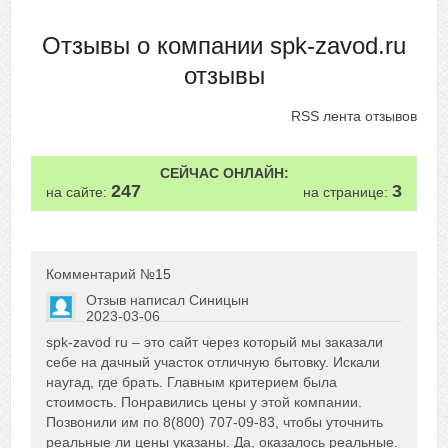
Отзывы о компании spk-zavod.ru
отзывы
RSS лента отзывов
СЕЙЧАС ОНЛАЙН:
247
3
на сайте:
на странице:
Комментарий №
15
Отзыв написал
Синицын
2023-03-06
Сказать друзьям об отзыве
spk-zavod ru – это сайт через который мы заказали
0
себе на дачный участок отличную бытовку. Искали
наугад, где брать. Главным критерием была
стоимость. Понравились цены у этой компании.
Позвонили им по 8(800) 707-09-83, чтобы уточнить
реальные ли цены указаны. Да, оказалось реальные.