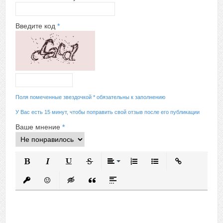
Введите код
*
Поля помеченные звездочкой * обязательны к заполнению
У Вас есть 15 минут, чтобы поправить свой отзыв после его публикации
Ваше мнение
*
Полужирный
Курсив
Подчеркнутый
Зачеркнутый
Выравнивание
Нумерованный список
Маркированный спис
Вставить ссыл
Вставить защищенную ссылку
Вставить смайлик
Вставка скрытого текста
Вставка цитаты
Вставка спойлера