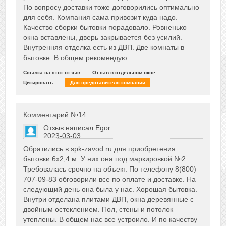
По вопросу доставки тоже договорились оптимально
для себя. Компания сама привозит куда надо.
Качество сборки бытовки порадовало. Ровненько
окна вставлены, дверь закрывается без усилий.
Внутренняя отделка есть из ДВП. Две комнаты в
бытовке. В общем рекомендую.
Ссылка на этот отзыв
Отзыв в отдельном окне
Цитировать
Для представителя компании
Комментарий №
14
Отзыв написал
Egor
2023-03-03
Сказать друзьям об отзыве
Обратились в spk-zavod ru для приобретения
0
бытовки 6х2,4 м. У них она под маркировкой №2.
Требовалась срочно на объект. По телефону 8(800)
707-09-83 обговорили все по оплате и доставке. На
следующий день она была у нас. Хорошая бытовка.
Внутри отделана плитами ДВП, окна деревянные с
двойным остеклением. Пол, стены и потолок
утеплены. В общем нас все устроило. И по качеству