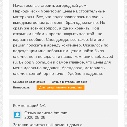
Сказать друзьям об отзыве
Начал осенью строить загородный дом.
0
Периодически мониторил цены на строительные
материалы. Все, что подворачивалось по очень
выгодным ценам для меня, брал однозначно. Но
сразу же возник вопрос, а где их хранить. Под
открытым небом и просто накрыть пленкой - не
вариант вообще. Снег, дожди, все такое. В итоге
решил поискать в аренду контейнер. Оказалось по
подходящим мне небольшим ценам найти было
сложно, но я не сдался и нашел компанию spk-zavod
ru. Выбор у большой и самое главное, что цены для
меня идеально подошли. Арендовал, материалы
сложил, контейнер не течет. Удобно и надежно.
Ссылка на этот отзыв
Отзыв в отдельном окне
Цитировать
Для представителя компании
Комментарий №
1
Отзыв написал
Amiram
2020-05-08
Сказать друзьям об отзыве
Затеяли капитальный ремонт дома с
0