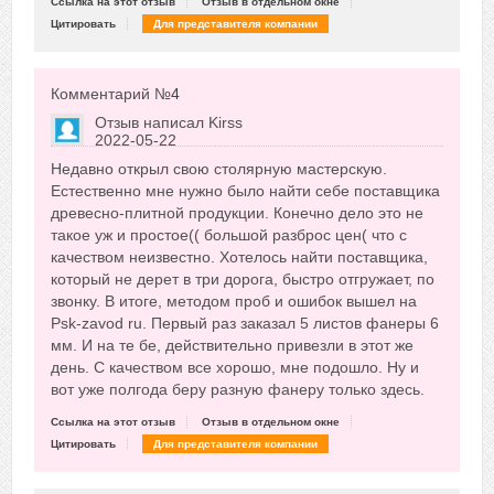
Ссылка на этот отзыв
Отзыв в отдельном окне
Цитировать
Для представителя компании
Комментарий №
4
Отзыв написал
Kirss
2022-05-22
Сказать друзьям об отзыве
Недавно открыл свою столярную мастерскую.
0
Естественно мне нужно было найти себе поставщика
древесно-плитной продукции. Конечно дело это не
такое уж и простое(( большой разброс цен( что с
качеством неизвестно. Хотелось найти поставщика,
который не дерет в три дорога, быстро отгружает, по
звонку. В итоге, методом проб и ошибок вышел на
Psk-zavod ru. Первый раз заказал 5 листов фанеры 6
мм. И на те бе, действительно привезли в этот же
день. С качеством все хорошо, мне подошло. Ну и
вот уже полгода беру разную фанеру только здесь.
Ссылка на этот отзыв
Отзыв в отдельном окне
Цитировать
Для представителя компании