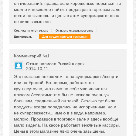
он вчерашний. правда если хорошенько порыться, то
можно и посвежее найти. продавцов в торговом зале
почти не сыщешь. и цены в этом супермаркете явно
не хило завышены.
Ссылка на этот отзыв
Отзыв в отдельном окне
Цитировать
Для представителя компании
Комментарий №
1
Отзыв написал
Рыжий шарик
2014-10-11
Сказать друзьям об отзыве
Этот магазин похож чем-то на супермаркет Ассорти
0
или на Урожай. Во-первых, работает он
круглосуточно, что само по себе уже является
плюсом Ассортимент я бы не назвала очень уж
большим, средненький он такой. Сколько тут была,
продукты всегда попадались не испорченные, но и
не суперсвежести... имею в в виду, например,
молоко. Продавцов в торговом зале я здесь вообще
мало видела. На кассе работают вежливые кассиры.
Цены в этом магазине явно очень завышены.