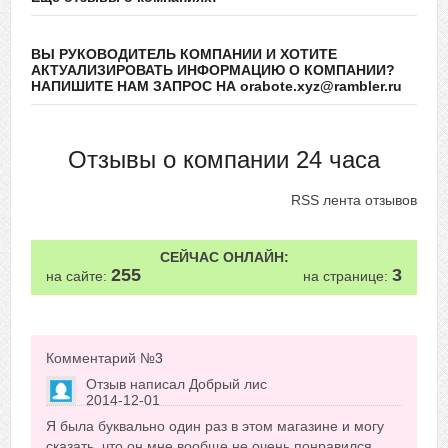
ВЫ РУКОВОДИТЕЛЬ КОМПАНИИ И ХОТИТЕ
АКТУАЛИЗИРОВАТЬ ИНФОРМАЦИЮ О КОМПАНИИ?
НАПИШИТЕ НАМ ЗАПРОС НА orabote.xyz@rambler.ru
Отзывы о компании 24 часа
RSS лента отзывов
СЕЙЧАС ОНЛАЙН:
255
3
на сайте:
на странице:
Комментарий №
3
Отзыв написал
Добрый лис
2014-12-01
Сказать друзьям об отзыве
Я была буквально один раз в этом магазине и могу
+4
сказать, что он мне вообще не очень понравился.