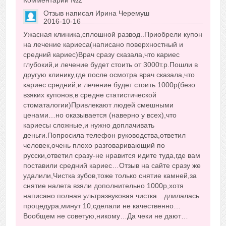
Комментарий №
2
Отзыв написал
Ирина Черемуш
2016-10-16
Сказать друзьям об отзыве
Ужасная клиника,сплошной развод..Приобрели купон
+4
на лечение кариеса(написано поверхностный и
средний кариес)Врач сразу сказала,что кариес
глубокий,и лечение будет стоить от 3000т.р.Пошли в
другую клинику,где после осмотра врач сказала,что
кариес средний,и лечение будет стоить 1000р(безо
взяких купонов,в средне статистической
стоматалогии)Привлекают людей смешными
ценами…но оказывается (наверно у всех),что
кариесы сложные,и нужно доплачивать
деньги.Попросила телефон руководства,ответил
человек,очень плохо разговаривающий по
русски,ответил сразу-не нравится идите туда,где вам
поставили средний кариес…Отзыв на сайте сразу же
удалили,Чистка зубов,тоже только снятие камней,за
снятие налета взяли дополнительно 1000р,хотя
написано полная ультразвуковая чистка…длилалась
процедура,минут 10,сделали не качественно…
Вообщем не советую,никому…Да чеки не дают…