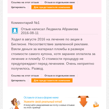
Ссылка на этот отзыв
Отзыв в отдельном окне
Цитировать
Для представителя компании
Комментарий №
1
Отзыв написал
Людмила Абрамова
2016-08-11
Сказать друзьям об отзыве
Ходил в августе 2016 на лечение по акции в
+2
Биглионе. Несоответствие заявленной рекламе.
Взяли деньги за материал пломбы в размере
стоимости самого купона, хотя заранее оплатила за
лечение и пломбу. О стоимости процедур не
предупреждают перед лечением. Очень неприятно
получилось. Развод.
Ссылка на этот отзыв
Отзыв в отдельном окне
Цитировать
Для представителя компании