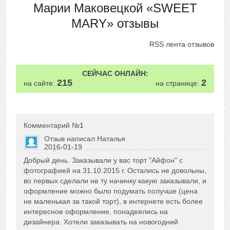
Марии Маковецкой «SWEET
MARY» отзывы
RSS лента отзывов
СЕЙЧАС ОНЛАЙН:
215
2
на сайте:
на странице:
Комментарий №
1
Отзыв написал
Наталья
2016-01-19
Сказать друзьям об отзыве
Добрый день. Заказывали у вас торт "Айфон" с
+4
фотографией на 31.10.2015 г. Остались не довольны,
во первых сделали не ту начинку какую заказывали, и
оформление можно было подумать получше (цена
не маленькая за такой торт), в интернете есть более
интересное оформление, понадеялись на
дизайнера. Хотели заказывать на новогодний