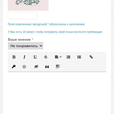
Поля помеченные звездочкой * обязательны к заполнению
У Вас есть 15 минут, чтобы поправить свой отзыв после его публикации
Ваше мнение
*
Полужирный
Курсив
Подчеркнутый
Зачеркнутый
Выравнивание
Нумерованный список
Маркированный спис
Вставить ссыл
Вставить защищенную ссылку
Вставить смайлик
Вставка скрытого текста
Вставка цитаты
Вставка спойлера