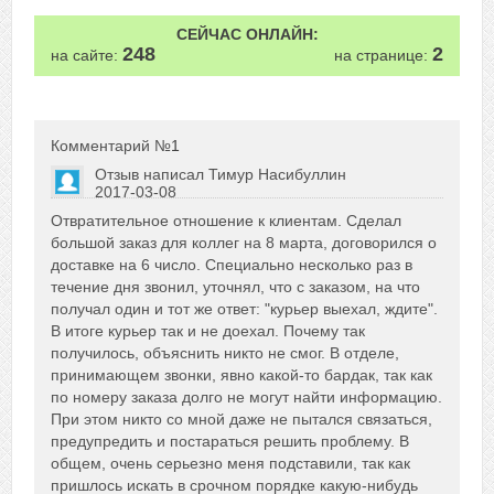
СЕЙЧАС ОНЛАЙН:
248
2
на сайте:
на странице:
Комментарий №
1
Отзыв написал
Тимур Насибуллин
2017-03-08
Сказать друзьям об отзыве
Отвратительное отношение к клиентам. Сделал
+5
большой заказ для коллег на 8 марта, договорился о
доставке на 6 число. Специально несколько раз в
течение дня звонил, уточнял, что с заказом, на что
получал один и тот же ответ: "курьер выехал, ждите".
В итоге курьер так и не доехал. Почему так
получилось, объяснить никто не смог. В отделе,
принимающем звонки, явно какой-то бардак, так как
по номеру заказа долго не могут найти информацию.
При этом никто со мной даже не пытался связаться,
предупредить и постараться решить проблему. В
общем, очень серьезно меня подставили, так как
пришлось искать в срочном порядке какую-нибудь