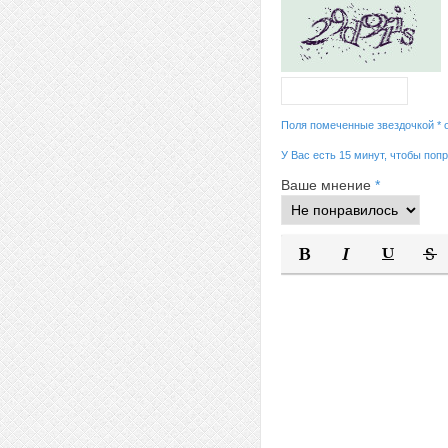
Поля помеченные звездочкой * 
У Вас есть 15 минут, чтобы поп
Ваше мнение
*
Полужирный
Курсив
Подчеркну
Заче