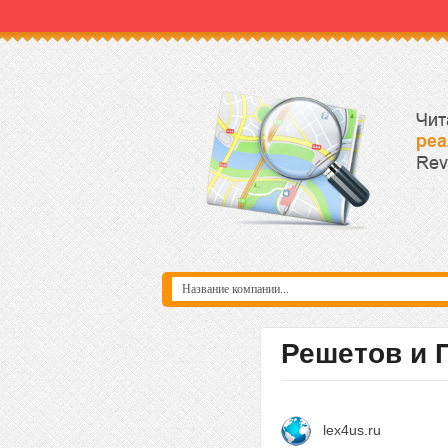
Решетов и 
lex4us.ru