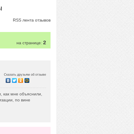
ы
RSS лента отзывов
2
на странице:
Сказать друзьям об отзыве
, как мне объяснили,
изации, по вине