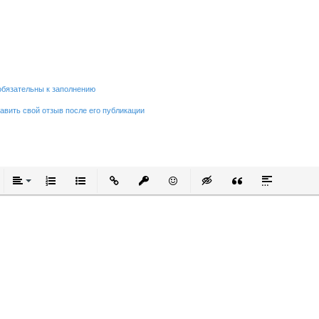
обязательны к заполнению
равить свой отзыв после его публикации
тый
ркнутый
Выравнивание
Нумерованный список
Маркированный список
Вставить ссылку
Вставить защищенную ссылку
Вставить смайлик
Вставка скрытого текст
Вставка цитаты
Вставка спо