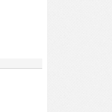
а
йлера