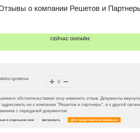
Отзывы о компании Решетов и Партнер
СЕЙЧАС ОНЛАЙН:
aleks-ignateva
0
вшимися обстоятельствами хочу изменить отзыв. Документы вернули
 адресовать ни к компании "Решетов и партнеры", а к другой орган
аминка с передачей документов.
зыв в отдельном окне
Цитировать
Для представителя компании