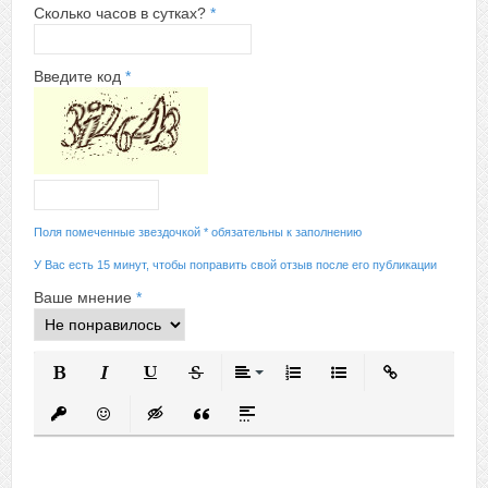
Сколько часов в сутках?
*
Введите код
*
Поля помеченные звездочкой * обязательны к заполнению
У Вас есть 15 минут, чтобы поправить свой отзыв после его публикации
Ваше мнение
*
Полужирный
Курсив
Подчеркнутый
Зачеркнутый
Выравнивание
Нумерованный список
Маркированный спис
Вставить ссыл
Вставить защищенную ссылку
Вставить смайлик
Вставка скрытого текста
Вставка цитаты
Вставка спойлера