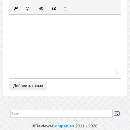
Полужирный
Курсив
Подчеркнутый
Зачеркнутый
Выравнивание
Нумерованный список
Маркированный спис
Вставить ссыл
Вставить защищенную ссылку
Вставить смайлик
Вставка скрытого текста
Вставка цитаты
Вставка спойлера
0
©Reviews
Companies
2011 - 2026