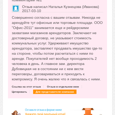
Комментарий №
1
Отзыв написал
Наталья Кузнецова (Иванова)
2017-03-10
Сказать друзьям об отзыве
Совершенно согласна с вашим отзывам. Никогда не
+2
арендуйте тут офисные или торговые площади. ООО
"Офис-2011" занимается еще и рейдерскими
захватами магазинов арендаторов. Заключают не
достоверный договор, не указывают стоимость
коммунальных услуг. Удерживают имущество
арендатора, заставляют продавать имушество где-то
на стороне, чтобы потом расчитаться с ними по
аренде. Покупателей нет вообще проходимость 2
человека в день. А главное зам. директора
Дубовицкая не в состоянии ни с кем вести
переговоры, договариваться и приходить к
компромису. Я очень жалею что я связалась с ними.
Ссылка на этот отзыв
Отзыв в отдельном окне
Цитировать
Для представителя компании