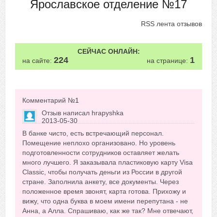
Ярославское отделение №17
RSS лента отзывов
СЕЙЧАС ОНЛАЙН:
224
1
на сайте:
на странице:
Комментарий №
1
Отзыв написал
hrapyshka
2013-05-30
Сказать друзьям об отзыве
В банке чисто, есть встречающий персонал.
0
Помещение неплохо организовано. Но уровень
подготовленности сотрудников оставляет желать
много лучшего. Я заказывала пластиковую карту Visa
Classic, чтобы получать деньги из России в другой
стране. Заполнила анкету, все документы. Через
положенное время звонят, карта готова. Прихожу и
вижу, что одна буква в моем имени перепутана - не
Анна, а Алла. Спрашиваю, как же так? Мне отвечают,