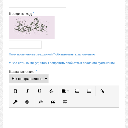
Введите код
*
Поля помеченные звездочкой * обязательны к заполнению
У Вас есть 15 минут, чтобы поправить свой отзыв после его публикации
Ваше мнение
*
Полужирный
Курсив
Подчеркнутый
Зачеркнутый
Выравнивание
Нумерованный список
Маркированный спис
Вставить ссыл
Вставить защищенную ссылку
Вставить смайлик
Вставка скрытого текста
Вставка цитаты
Вставка спойлера