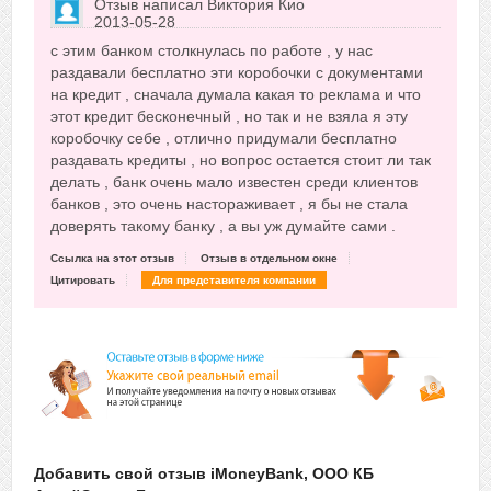
Отзыв написал
Виктория Кио
2013-05-28
Сказать друзьям об отзыве
с этим банком столкнулась по работе , у нас
+1
раздавали бесплатно эти коробочки с документами
на кредит , сначала думала какая то реклама и что
этот кредит бесконечный , но так и не взяла я эту
коробочку себе , отлично придумали бесплатно
раздавать кредиты , но вопрос остается стоит ли так
делать , банк очень мало известен среди клиентов
банков , это очень настораживает , я бы не стала
доверять такому банку , а вы уж думайте сами .
Ссылка на этот отзыв
Отзыв в отдельном окне
Цитировать
Для представителя компании
Добавить свой отзыв iMoneyBank, ООО КБ