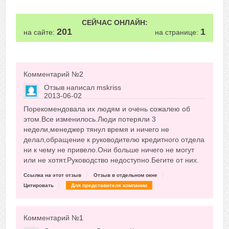
СЕЙЧАС ОНЛАЙН:
201
1
на сайте:
на странице:
Комментарий №
2
Отзыв написал
mskriss
2013-06-02
Сказать друзьям об отзыве
Порекомендовала их людям и очень сожалею об
+1
этом.Все изменилось.Люди потеряли 3
недели,менеджер тянул время и ничего не
делал,обращение к руководителю кредитного отдела
ни к чему не привело.Они больше ничего не могут
или не хотят.Руководство недоступно.Бегите от них.
Ссылка на этот отзыв
Отзыв в отдельном окне
Цитировать
Для представителя компании
Комментарий №
1