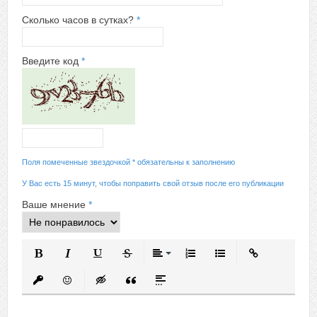
Сколько часов в сутках?
*
Введите код
*
Поля помеченные звездочкой * обязательны к заполнению
У Вас есть 15 минут, чтобы поправить свой отзыв после его публикации
Ваше мнение
*
Полужирный
Курсив
Подчеркнутый
Зачеркнутый
Выравнивание
Нумерованный список
Маркированный спис
Вставить ссыл
Вставить защищенную ссылку
Вставить смайлик
Вставка скрытого текста
Вставка цитаты
Вставка спойлера