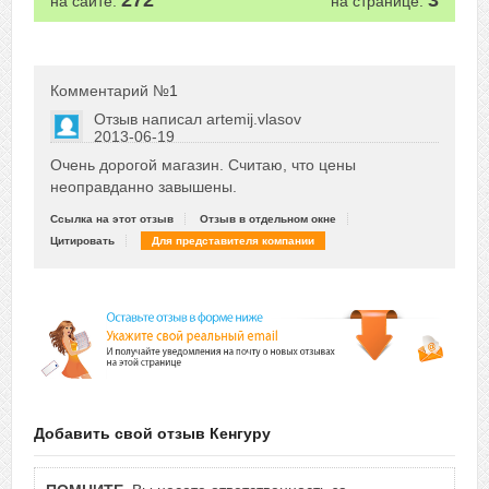
272
3
на сайте:
на странице:
Комментарий №
1
Отзыв написал
artemij.vlasov
2013-06-19
Сказать друзьям об отзыве
Очень дорогой магазин. Считаю, что цены
+2
неоправданно завышены.
Ссылка на этот отзыв
Отзыв в отдельном окне
Цитировать
Для представителя компании
Добавить свой отзыв Кенгуру