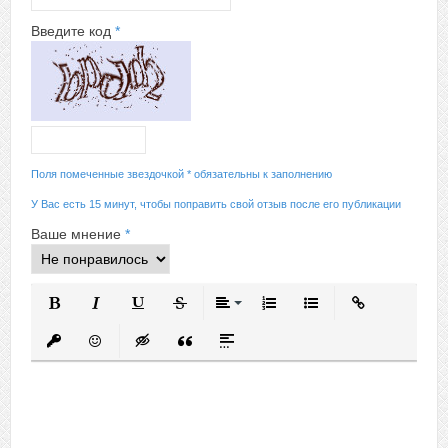
Введите код
*
Поля помеченные звездочкой * обязательны к заполнению
У Вас есть 15 минут, чтобы поправить свой отзыв после его публикации
Ваше мнение
*
Полужирный
Курсив
Подчеркнутый
Зачеркнутый
Выравнивание
Нумерованный список
Маркированный спис
Вставить ссыл
Вставить защищенную ссылку
Вставить смайлик
Вставка скрытого текста
Вставка цитаты
Вставка спойлера