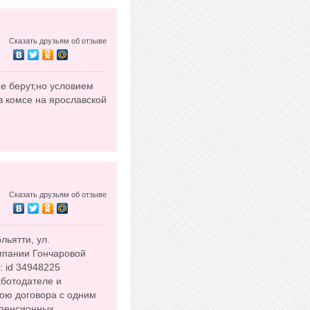
Сказать друзьям об отзыве
не берут,но условием
в комсе на ярославской
Сказать друзьям об отзыве
льятти, ул.
омпании Гончаровой
: id 34948225
аботодателе и
ою договора с одним
 пенсионных