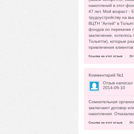
накоплений в этот фон
47 лет. Мой возраст - 
трудоустройству на в
ВЦТН "Антей" в Тольят
фондов по перекачке 
заключение, хотелось 
Тольятти), которые ра
привлечения клиентов
Ссылка на этот отзыв
От
Комментарий №
1
Отзыв написал
2014-09-10
Сомнительная организа
заключают договор или
накопления. Отказалас
Ссылка на этот отзыв
От