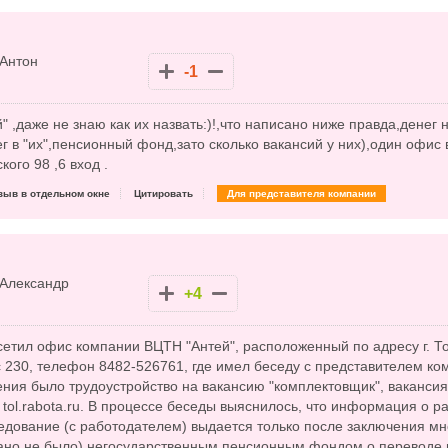
Антон
-1
" ,даже не знаю как их назвать:)!,что написано ниже правда,денег 
г в "их",пенсионный фонд,зато сколько вакансий у них),один офис 
кого 98 ,6 вход .
зыв в отдельном окне
Цитировать
Для представителя компании
Александр
+4
осетил офис компании ВЦТН "Антей", расположенный по адресу г. То
с 230, телефон 8482-526761, где имел беседу с представителем к
ия было трудоустройство на вакансию "комплектовщик", вакансия
tol.rabota.ru. В процессе беседы выяснилось, что информация о р
едование (с работодателем) выдается только после заключения мн
азано не было) негосударственным пенсионным фондом о переводе