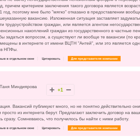
д, причем критерием заключения такого договора является возраст
51 год, поэтому мне было "мягко" отказано в предоставлении вообщ
ышеуказанную вакансию. Изложенная ситуация заставляет задумать
ти трудоустройством граждан, или является агентом негосударств
пенсионных накоплений граждан из государственного в частные п
бы задаться вопросом, а существуют ли вообще те вакансии (по кр
змещены в интернете от имени ВЦТН "Антей", или это является одн
 в НПФы.
зыв в отдельном окне
Цитировать
Для представителя компании
Таня Миндиярова
+1
ция. Вакансий публикуют много, но не понятно действительно они
 просто из интернета берут. Предлагают заключить договор на ва
ь сразу. Сомневаюсь, что получилось бы найти с ними работу.
зыв в отдельном окне
Цитировать
Для представителя компании