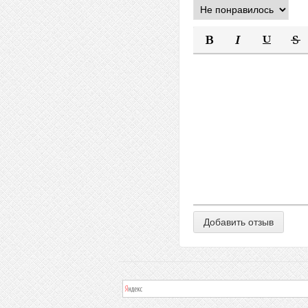
Полужирный
Курсив
Подчеркну
Заче