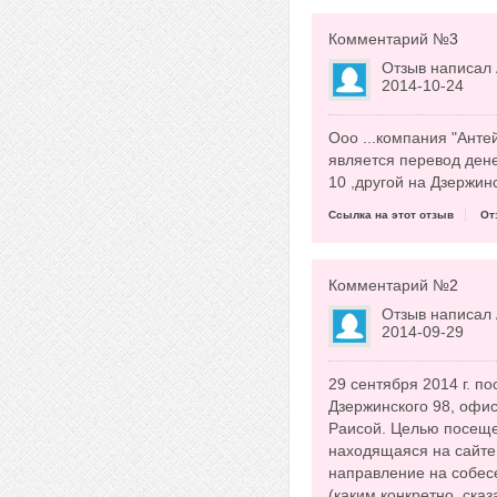
Комментарий №
3
Отзыв написал
2014-10-24
Ооо ...компания "Антей
является перевод дене
10 ,другой на Дзержинс
Ссылка на этот отзыв
От
Комментарий №
2
Отзыв написал
2014-09-29
29 сентября 2014 г. п
Дзержинского 98, офи
Раисой. Целью посещен
находящаяся на сайте 
направление на собес
(каким конкретно, ск