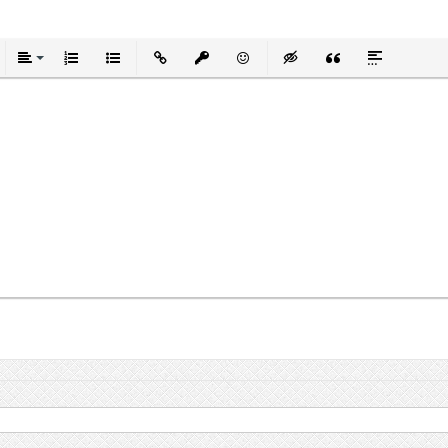
тый
ркнутый
Выравнивание
Нумерованный список
Маркированный список
Вставить ссылку
Вставить защищенную ссылку
Вставить смайлик
Вставка скрытого текст
Вставка цитаты
Вставка спо