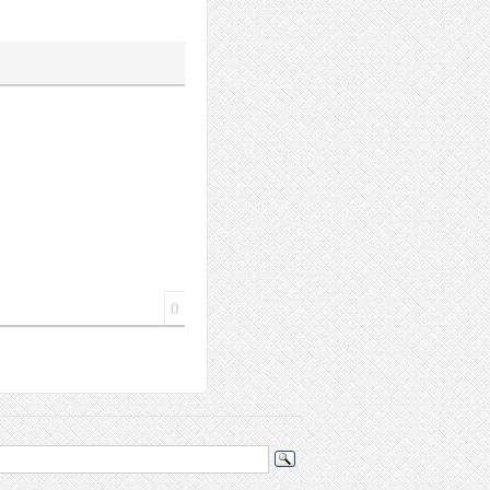
а
йлера
0