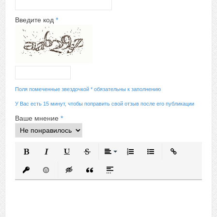
Введите код
*
Поля помеченные звездочкой * обязательны к заполнению
У Вас есть 15 минут, чтобы поправить свой отзыв после его публикации
Ваше мнение
*
Полужирный
Курсив
Подчеркнутый
Зачеркнутый
Выравнивание
Нумерованный список
Маркированный спис
Вставить ссыл
Вставить защищенную ссылку
Вставить смайлик
Вставка скрытого текста
Вставка цитаты
Вставка спойлера