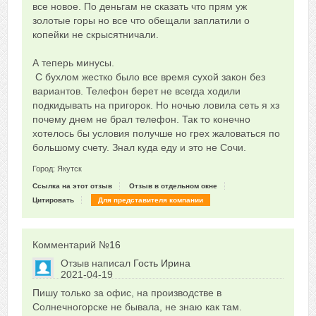
все новое. По деньгам не сказать что прям уж
золотые горы но все что обещали заплатили о
копейки не скрысятничали.
А теперь минусы.
С бухлом жестко было все время сухой закон без
вариантов. Телефон берет не всегда ходили
подкидывать на пригорок. Но ночью ловила сеть я хз
почему днем не брал телефон. Так то конечно
хотелось бы условия получше но грех жаловаться по
большому счету. Знал куда еду и это не Сочи.
Город: Якутск
Ссылка на этот отзыв
Отзыв в отдельном окне
Цитировать
Для представителя компании
Комментарий №
16
Отзыв написал
Гость Ирина
2021-04-19
Сказать друзьям об отзыве
Пишу только за офис, на производстве в
0
Солнечногорске не бывала, не знаю как там.