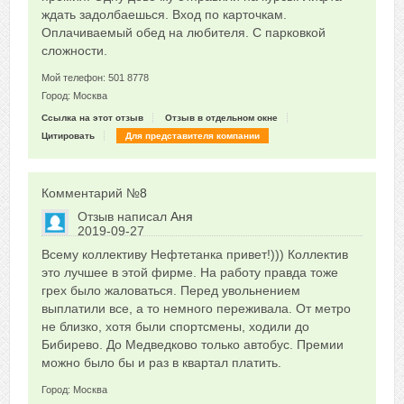
ждать задолбаешься. Вход по карточкам.
Оплачиваемый обед на любителя. С парковкой
сложности.
Мой телефон: 501 8778
Город: Москва
Ссылка на этот отзыв
Отзыв в отдельном окне
Цитировать
Для представителя компании
Комментарий №
8
Отзыв написал
Аня
2019-09-27
Сказать друзьям об отзыве
Всему коллективу Нефтетанка привет!))) Коллектив
0
это лучшее в этой фирме. На работу правда тоже
грех было жаловаться. Перед увольнением
выплатили все, а то немного переживала. От метро
не близко, хотя были спортсмены, ходили до
Бибирево. До Медведково только автобус. Премии
можно было бы и раз в квартал платить.
Город: Москва