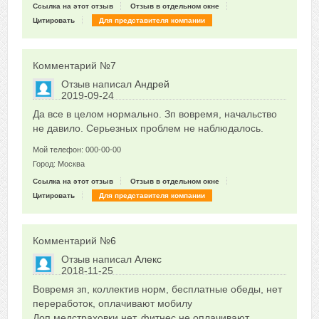
Ссылка на этот отзыв
Отзыв в отдельном окне
Цитировать
Для представителя компании
Комментарий №
7
Отзыв написал
Андрей
2019-09-24
Сказать друзьям об отзыве
Да все в целом нормально. Зп вовремя, начальство
0
не давило. Серьезных проблем не наблюдалось.
Мой телефон: 000-00-00
Город: Москва
Ссылка на этот отзыв
Отзыв в отдельном окне
Цитировать
Для представителя компании
Комментарий №
6
Отзыв написал
Алекс
2018-11-25
Сказать друзьям об отзыве
Вовремя зп, коллектив норм, бесплатные обеды, нет
0
переработок, оплачивают мобилу
Доп медстраховки нет, фитнес не оплачивают,