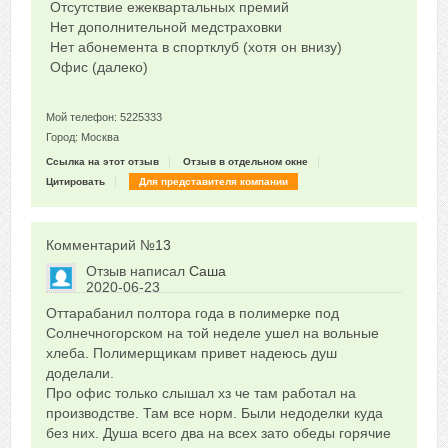
Отсутствие ежеквартальных премий
Нет дополнительной медстраховки
Нет абонемента в спортклуб (хотя он внизу)
Офис (далеко)
Мой телефон: 5225333
Город: Москва
Ссылка на этот отзыв
Отзыв в отдельном окне
Цитировать
Для представителя компании
Комментарий №
13
Отзыв написал
Саша
2020-06-23
Сказать друзьям об отзыве
Оттарабанил полтора года в полимерке под
0
Солнечногорском на той неделе ушел на вольные
хлеба. Полимерщикам привет надеюсь душ
доделали.
Про офис только слышал хз че там работал на
производстве. Там все норм. Были недоделки куда
без них. Душа всего два на всех зато обеды горячие