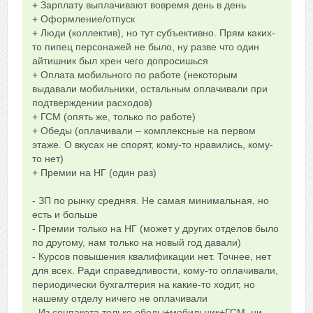
+ Зарплату выплачивают вовремя день в день
+ Оформление/отпуск
+ Люди (коллектив), но тут субъективно. Прям каких-
то пипец персонажей не было, ну разве что один
айтишник был хрен чего допросишься
+ Оплата мобильного по работе (некоторым
выдавали мобильники, остальным оплачивали при
подтверждении расходов)
+ ГСМ (опять же, только по работе)
+ Обеды (оплачивали – комплексные на первом
этаже. О вкусах не спорят, кому-то нравились, кому-
то нет)
+ Премии на НГ (один раз)
- ЗП по рынку средняя. Не самая минимальная, но
есть и больше
- Премии только на НГ (может у других отделов было
по другому, нам только на новый год давали)
- Курсов повышения квалификации нет. Точнее, нет
для всех. Ради справедливости, кому-то оплачивали,
периодически бухгалтерия на какие-то ходит, но
нашему отделу ничего не оплачивали
- Из соцпакета только обеды+мобильник+ГСМ, ни