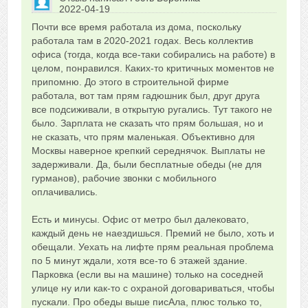
2022-04-19
Сказать друзьям об отзыве
Почти все время работала из дома, поскольку
0
работала там в 2020-2021 годах. Весь коллектив
офиса (тогда, когда все-таки собирались на работе) в
целом, понравился. Каких-то критичных моментов не
припомню. До этого в строительной фирме
работала, вот там прям гадюшник был, друг друга
все подсиживали, в открытую ругались. Тут такого не
было. Зарплата не сказать что прям большая, но и
не сказать, что прям маленькая. Объективно для
Москвы наверное крепкий середнячок. Выплаты не
задерживали. Да, были бесплатные обеды (не для
гурманов), рабочие звонки с мобильного
оплачивались.
Есть и минусы. Офис от метро был далековато,
каждый день не наездишься. Премий не было, хоть и
обещали. Уехать на лифте прям реальная проблема
по 5 минут ждали, хотя все-то 6 этажей здание.
Парковка (если вы на машине) только на соседней
улице ну или как-то с охраной договариваться, чтобы
пускали. Про обеды выше писАла, плюс только то,