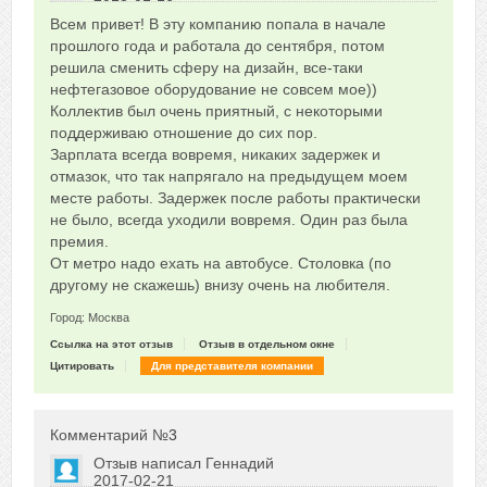
Сказать друзьям об отзыве
Всем привет! В эту компанию попала в начале
+4
прошлого года и работала до сентября, потом
решила сменить сферу на дизайн, все-таки
нефтегазовое оборудование не совсем мое))
Коллектив был очень приятный, с некоторыми
поддерживаю отношение до сих пор.
Зарплата всегда вовремя, никаких задержек и
отмазок, что так напрягало на предыдущем моем
месте работы. Задержек после работы практически
не было, всегда уходили вовремя. Один раз была
премия.
От метро надо ехать на автобусе. Столовка (по
другому не скажешь) внизу очень на любителя.
Город: Москва
Ссылка на этот отзыв
Отзыв в отдельном окне
Цитировать
Для представителя компании
Комментарий №
3
Отзыв написал
Геннадий
2017-02-21