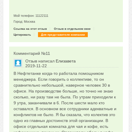
Мой телефон: 11122111
Город: Москва
Ссылка на этот отзыв
Отзыв в отдельном окне
Цитировать
Для представителя компании
Комментарий №
11
Отзыв написал
Елизавета
2019-11-22
Сказать друзьям об отзыве
В Нефтетанке когда-то работала помощником
0
менеджера. Если говорить о коллективе, то он
сравнительно небольшой, наверное человек 30 в
офисе. На производстве больше, но точно не знаю
сколько, ни разу там не была. По утрам приходили к
9 утра, заканчивали в 6. После шести мало кто
оставался. В основном все сотрудники адекватные и
конфликтов не было. Я бы сказала, что колектив это
одно из главных достоинств этой организации. В
офисе отдельная комнатка для чая и кофе, есть