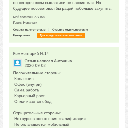
но сегодня всем выплатили не насвистели. На
будущее посоветовал бы раций побольше закупить.
Мой телефон: 277158
Город: Норильск
Ссылка на этот отзыв
Отзыв в отдельном окне
Цитировать
Для представителя компании
Комментарий №
14
Отзыв написал
Антонина
2020-09-02
Сказать друзьям об отзыве
Положительные стороны:
0
Коллектив
Офис (внутри)
Сама работа
Карьерный рост
Оплачивается обед
Отрицательные стороны:
Нет курсов повышения квалификации
Не оплачивается мобильный