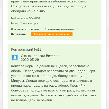
прям к нам привозили и выбирать можно было.
Спецухи чаще менять надо. Автобус от города
обещали но не было
Мой телефон: 504 6754
Город: Солнечногорск
Ссылка на этот отзыв
Отзыв в отдельном окне
Цитировать
Для представителя компании
Комментарий №
12
Отзыв написал
Виталий
2020-05-29
Сказать друзьям об отзыве
Контора норм на деньги не кидали, забесплатно
0
обеды. Перед уходом заплатили за две недели. Зря
ушел, но кто же знал про долбанную корону :-(
Минусы: Иногда приходилось неделю впахивать а
иногда пара недель на расслабоне. Премий и
бонусов за полгода не платили ни разу, только на нг
пол оклада дали. За гсм все чеки требовали без чека
не возвращали за бензин