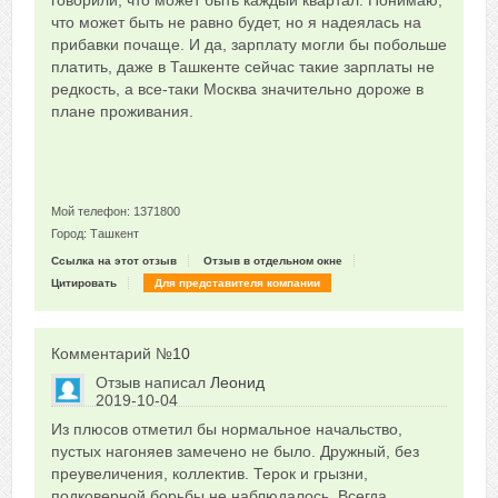
говорили, что может быть каждый квартал. Понимаю,
что может быть не равно будет, но я надеялась на
прибавки почаще. И да, зарплату могли бы побольше
платить, даже в Ташкенте сейчас такие зарплаты не
редкость, а все-таки Москва значительно дороже в
плане проживания.
Мой телефон: 1371800
Город: Ташкент
Ссылка на этот отзыв
Отзыв в отдельном окне
Цитировать
Для представителя компании
Комментарий №
10
Отзыв написал
Леонид
2019-10-04
Сказать друзьям об отзыве
Из плюсов отметил бы нормальное начальство,
0
пустых нагоняев замечено не было. Дружный, без
преувеличения, коллектив. Терок и грызни,
подковерной борьбы не наблюдалось. Всегда