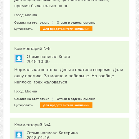
премия была только на нг
Город: Москва
Ссылка на этот отзыв
Отзыв в отдельном окне
Цитировать
Для представителя компании
Комментарий №
5
Отзыв написал
Костя
2018-10-30
Сказать друзьям об отзыве
Нормальная контора. Деньги платили вовремя. Дали
+1
одну премию. Зп можно и побольше. Но вообще
неплохо, грех жаловаться
Город: Москва
Ссылка на этот отзыв
Отзыв в отдельном окне
Цитировать
Для представителя компании
Комментарий №
4
Отзыв написал
Катерина
2018-01-16