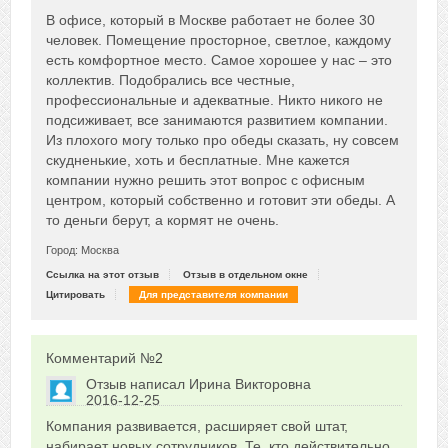
Сказать друзьям об отзыве
В офисе, который в Москве работает не более 30
+2
человек. Помещение просторное, светлое, каждому
есть комфортное место. Самое хорошее у нас – это
коллектив. Подобрались все честные,
профессиональные и адекватные. Никто никого не
подсиживает, все занимаются развитием компании.
Из плохого могу только про обеды сказать, ну совсем
скудненькие, хоть и бесплатные. Мне кажется
компании нужно решить этот вопрос с офисным
центром, который собственно и готовит эти обеды. А
то деньги берут, а кормят не очень.
Город: Москва
Ссылка на этот отзыв
Отзыв в отдельном окне
Цитировать
Для представителя компании
Комментарий №
2
Отзыв написал
Ирина Викторовна
2016-12-25
Сказать друзьям об отзыве
Компания развивается, расширяет свой штат,
+5
набирает новых сотрудников. Те, кто действительно