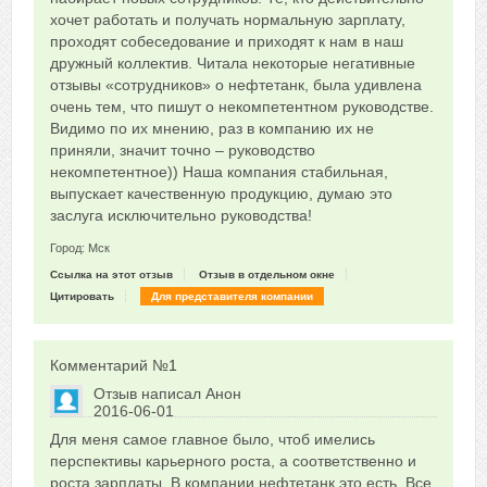
хочет работать и получать нормальную зарплату,
проходят собеседование и приходят к нам в наш
дружный коллектив. Читала некоторые негативные
отзывы «сотрудников» о нефтетанк, была удивлена
очень тем, что пишут о некомпетентном руководстве.
Видимо по их мнению, раз в компанию их не
приняли, значит точно – руководство
некомпетентное)) Наша компания стабильная,
выпускает качественную продукцию, думаю это
заслуга исключительно руководства!
Город: Мск
Ссылка на этот отзыв
Отзыв в отдельном окне
Цитировать
Для представителя компании
Комментарий №
1
Отзыв написал
Анон
2016-06-01
Сказать друзьям об отзыве
Для меня самое главное было, чтоб имелись
+3
перспективы карьерного роста, а соответственно и
роста зарплаты. В компании нефтетанк это есть. Все