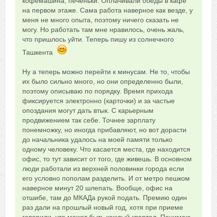
кофемашина, печеньки. Оплачивали обеды в кафе
на первом этаже. Сама работа наверное как везде, у
меня не много опыта, поэтому ничего сказать не
могу. Но работать там мне нравилось, очень жаль,
что пришлось уйти. Теперь пишу из солнечного
Ташкента
Ну а теперь можно перейти к минусам. Не то, чтобы
их было сильно много, но они определенно были,
поэтому описываю по порядку. Время прихода
фиксируется электронно (карточки) и за частые
опоздания могут дать втык. С карьерным
продвижением так себе. Точнее зарплату
понемножку, но иногда прибавляют, но вот дорасти
до начальника удалось на моей памяти только
одному человеку. Что касается места, где находится
офис, то тут зависит от того, где живешь. В основном
люди работали из верхней половинки города если
его условно пополам разделить. И от метро пешком
наверное минут 20 шлепать. Вообще, офис на
отшибе, там до МКАДа рукой подать. Премию один
раз дали на прошлый новый год, хотя при приеме