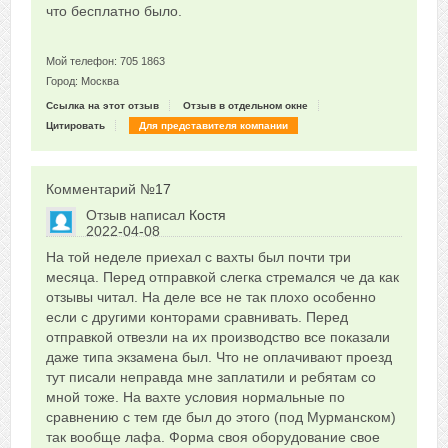
что бесплатно было.
Мой телефон: 705 1863
Город: Москва
Ссылка на этот отзыв
Отзыв в отдельном окне
Цитировать
Для представителя компании
Комментарий №
17
Отзыв написал
Костя
2022-04-08
Сказать друзьям об отзыве
На той неделе приехал с вахты был почти три
0
месяца. Перед отправкой слегка стремался че да как
отзывы читал. На деле все не так плохо особенно
если с другими конторами сравнивать. Перед
отправкой отвезли на их производство все показали
даже типа экзамена был. Что не оплачивают проезд
тут писали неправда мне заплатили и ребятам со
мной тоже. На вахте условия нормальные по
сравнению с тем где был до этого (под Мурманском)
так вообще лафа. Форма своя оборудование свое