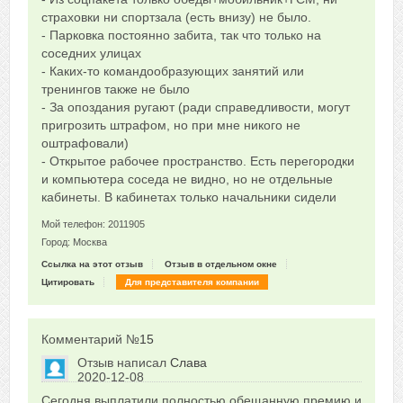
страховки ни спортзала (есть внизу) не было.
- Парковка постоянно забита, так что только на
соседних улицах
- Каких-то командообразующих занятий или
тренингов также не было
- За опоздания ругают (ради справедливости, могут
пригрозить штрафом, но при мне никого не
оштрафовали)
- Открытое рабочее пространство. Есть перегородки
и компьютера соседа не видно, но не отдельные
кабинеты. В кабинетах только начальники сидели
Мой телефон: 2011905
Город: Москва
Ссылка на этот отзыв
Отзыв в отдельном окне
Цитировать
Для представителя компании
Комментарий №
15
Отзыв написал
Слава
2020-12-08
Сказать друзьям об отзыве
Сегодня выплатили полностью обещанную премию и