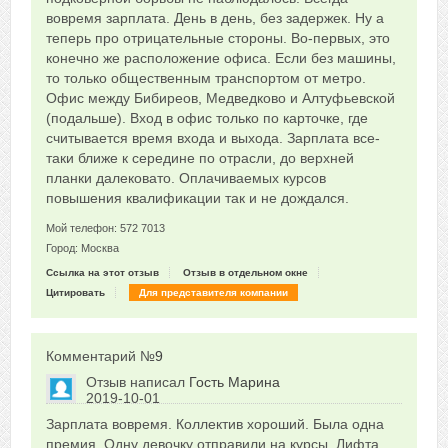
вовремя зарплата. День в день, без задержек. Ну а
теперь про отрицательные стороны. Во-первых, это
конечно же расположение офиса. Если без машины,
то только общественным транспортом от метро.
Офис между Бибиреов, Медведково и Алтуфьевской
(подальше). Вход в офис только по карточке, где
считывается время входа и выхода. Зарплата все-
таки ближе к середине по отрасли, до верхней
планки далековато. Оплачиваемых курсов
повышения квалификации так и не дождался.
Мой телефон: 572 7013
Город: Москва
Ссылка на этот отзыв
Отзыв в отдельном окне
Цитировать
Для представителя компании
Комментарий №
9
Отзыв написал
Гость Марина
2019-10-01
Сказать друзьям об отзыве
Зарплата вовремя. Коллектив хороший. Была одна
0
премия. Одну девочку отправили на курсы. Лифта