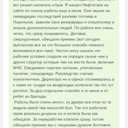
0
вот решил написать отзыв. Я нашел Нефтетанк на
сайте по поиску работы еще в июле. Они зашли на
ликвидацию последствий разлива топлива в
Норильске, завезли свои резервуары и спецтехнику и
искали дополнительных людей. По работе все очень
четко, что сразу понравилось. Договор,
сверхурочные, обещали премию (вот сегодня
выплатили все за что большое спасибо немного
волновался все-таки). Честно могу сказать что
рабочие условия создали на порядок лучше чем у
других структур которые там на месте были, включая
МЧС. Ежедневно горячее питание, утепленные
палатки, спецодежда. Руководство считаю
компетентное. Директора не в офисе отсиживались а
с нами по тундре на вездеходах колесили так что тут
респект. За душ отдельное спасибо и от меня и от
ребят из бригады.
Работы было очень много, ну думаю все итак по тв
видели какой там масштаб был. Так что работали
прям реально дохрена но и оплата была как
обещали. За переработки платили сразу, потом
обещали премию мы с пацанами думали болтовня,