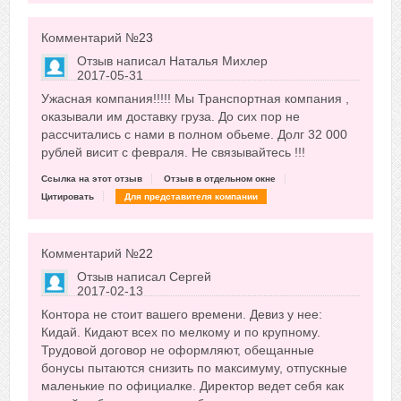
Комментарий №
23
Отзыв написал
Наталья Михлер
2017-05-31
Сказать друзьям об отзыве
Ужасная компания!!!!! Мы Транспортная компания ,
0
оказывали им доставку груза. До сих пор не
рассчитались с нами в полном обьеме. Долг 32 000
рублей висит с февраля. Не связывайтесь !!!
Ссылка на этот отзыв
Отзыв в отдельном окне
Цитировать
Для представителя компании
Комментарий №
22
Отзыв написал
Сергей
2017-02-13
Сказать друзьям об отзыве
Контора не стоит вашего времени. Девиз у нее:
-8
Кидай. Кидают всех по мелкому и по крупному.
Трудовой договор не оформляют, обещанные
бонусы пытаются снизить по максимуму, отпускные
маленькие по официалке. Директор ведет себя как