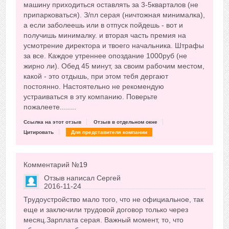
машину приходиться оставлять за 3-5кварталов (не
припарковаться). З/пл серая (ничтожная минималка),
а если заболеешь или в отпуск пойдешь - вот и
получишь минималку. и вторая часть премия на
усмотрение директора и твоего начальника. Штрафы
за все. Каждое утреннее опоздание 1000руб (не
жирно ли). Обед 45 минут, за своим рабочим местом,
какой - это отдышь, при этом тебя дергают
постоянно. Настоятельно не рекомендую
устраиваться в эту компанию. Поверьте
пожалеете........
Ссылка на этот отзыв
Отзыв в отдельном окне
Цитировать
Для представителя компании
Комментарий №
19
Отзыв написал
Сергей
2016-11-24
Сказать друзьям об отзыве
Трудоустройство мало того, что не официальное, так
-2
еще и заключили трудовой договор только через
месяц.Зарплата серая. Важный момент, то, что