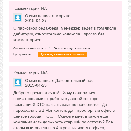
Комментарий №
9
Отзыв написал
Марина
2015-04-27
Сказать друзьям об отзыве
С парковкой беда-беда, менеджер ведёт в том числе
0
дебиторку, относительно колокола...просто без
комментариев.
Ссылка на этот отзыв
Отзыв в отдельном окне
Цитировать
Для представителя компании
Комментарий №
8
Отзыв написал
Доверительный пост
2015-04-23
Сказать друзьям об отзыве
Доброго времени суток!!! Хочу поделиться
+10
впечатлениями от работы в данной конторе.
Компанией ЭТО назвать язык не повернется. Да -
переехали в БЦ Манхеттен, да - просторный офис в
центре города, НО...... Скажите мне, в какой еще
компании есть должность старший по острову? Все
столы выставлены по 4 в разных частях офиса,