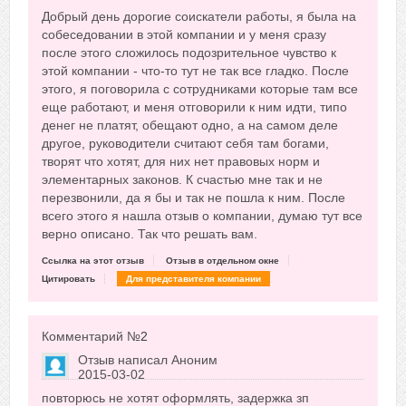
Сказать друзьям об отзыве
Добрый день дорогие соискатели работы, я была на
-7
собеседовании в этой компании и у меня сразу
после этого сложилось подозрительное чувство к
этой компании - что-то тут не так все гладко. После
этого, я поговорила с сотрудниками которые там все
еще работают, и меня отговорили к ним идти, типо
денег не платят, обещают одно, а на самом деле
другое, руководители считают себя там богами,
творят что хотят, для них нет правовых норм и
элементарных законов. К счастью мне так и не
перезвонили, да я бы и так не пошла к ним. После
всего этого я нашла отзыв о компании, думаю тут все
верно описано. Так что решать вам.
Ссылка на этот отзыв
Отзыв в отдельном окне
Цитировать
Для представителя компании
Комментарий №
2
Отзыв написал
Аноним
2015-03-02
Сказать друзьям об отзыве
повторюсь не хотят оформлять, задержка зп
+13