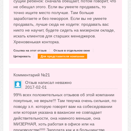
сущий ребенок: сначала обещает, потом говорит, что
не обещал этого. Если вы умеете продавать, то
точно ищите место получше. Там больше
заработаете и без геморроя. Если вы не умеете
продавать, лучше сюда не ходите: продавать вас
никто не научит, будете сидеть на мизерном окладе,
искать клиентов для старших менеджеров.
Хреновенькая конторка.
Ссылка на этот отзыв
Отзыв в отдельном окне
Цитировать
Для представителя компании
Комментарий №
21
Отзыв написал
неважно
2017-02-01
Сказать друзьям об отзыве
99% всех положительных отзывов об этой компании
-10
покупные, не верьте!!! Там текучка очень сильная, по
поводу з.п. которую говорят вам на собеседовании
или которая указана в вакансии не совпадает
действительности, она намного меньше, она
МИЗЕРНАЯ, хоть работая в офисе или на
производстве!!!!! Зарплата как и в большинстве