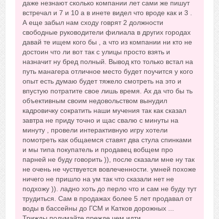
даже незнают сколько компании лет сами же пишут
встречал и 7 и 10 а в инете видел что вроде как и 3 .
А еще забыл нам сходу говрят 2 должности
свободные руководители филиала в других городах
давай те ищем кого бы , а что из компании ни кто не
достоин что ли вот так с улицы просто взять и
назначит ну бред полный. Вывод кто только встал на
путь манагера отличное место будет поучится у кого
опыт есть думаю будет тяжело смотреть на это и
впустую потратите свое лишь время. Ах да что бы ть
объективным своим недовольством вынудил
кадровичку сократить наши мучения так как сказал
завтра не приду точно и щас свалю с минуты на
минуту , провели интерактивную игру хотели
помотреть как общаемся ставят два стула спинками
и мы типа покупатель и продавец вобщем про
парней не буду говорить )), после сказали мне ну так
не очень не чуствуется вовлеченности. умней похоже
ничего не пришло на ум так что сказали нет не
подхожу )). ладно хоть до перло что и сам не буду тут
трудиться. Сам в продажах более 5 лет продавал от
воды в бассейны до ГСМ и Катков дорожных ...
Трижды подумайте прежде чем идти