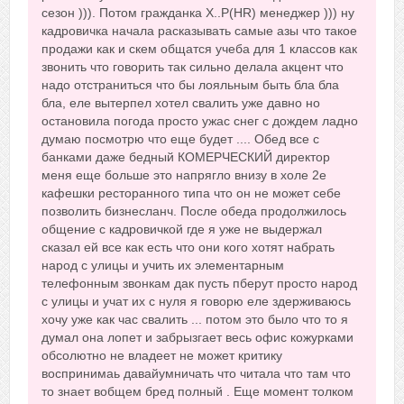
сезон ))). Потом гражданка Х..Р(HR) менеджер ))) ну
кадровичка начала расказывать самые азы что такое
продажи как и скем общатся учеба для 1 классов как
звонить что говорить так сильно делала акцент что
надо отстраниться что бы лояльным быть бла бла
бла, еле вытерпел хотел свалить уже давно но
остановила погода просто ужас снег с дождем ладно
думаю посмотрю что еще будет .... Обед все с
банками даже бедный КОМЕРЧЕСКИЙ директор
меня еще больше это напрягло внизу в холе 2е
кафешки ресторанного типа что он не может себе
позволить бизнесланч. После обеда продолжилось
общение с кадровичкой где я уже не выдержал
сказал ей все как есть что они кого хотят набрать
народ с улицы и учить их элементарным
телефонным звонкам дак пусть пберут просто народ
с улицы и учат их с нуля я говорю еле здерживаюсь
хочу уже как час свалить ... потом это было что то я
думал она лопет и забрызгает весь офис кожурками
обсолютно не владеет не может критику
воспринимаь давайумничать что читала что там что
то знает вобщем бред полный . Еще момент толком