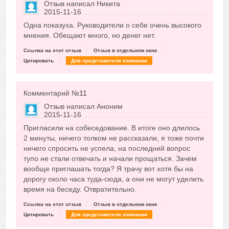
Отзыв написал
Никита
2015-11-16
Сказать друзьям об отзыве
Одна показуха. Руководители о себе очень высокого
-17
мнения. Обещают много, но денег нет.
Ссылка на этот отзыв
Отзыв в отдельном окне
Цитировать
Для представителя компании
Комментарий №
11
Отзыв написал
Аноним
2015-11-16
Сказать друзьям об отзыве
Пригласили на собеседование. В итоге оно длилось
+14
2 минуты, ничего толком не рассказали, я тоже почти
ничего спросить не успела, на последний вопрос
тупо не стали отвечать и начали прощаться. Зачем
вообще приглашать тогда? Я трачу вот хотя бы на
дорогу около часа туда-сюда, а они не могут уделить
время на беседу. Отвратительно.
Ссылка на этот отзыв
Отзыв в отдельном окне
Цитировать
Для представителя компании