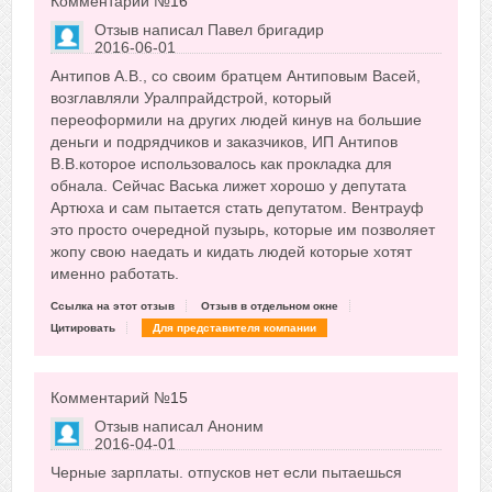
Комментарий №
16
Отзыв написал
Павел бригадир
2016-06-01
Сказать друзьям об отзыве
Антипов А.В., со своим братцем Антиповым Васей,
-3
возглавляли Уралпрайдстрой, который
переоформили на других людей кинув на большие
деньги и подрядчиков и заказчиков, ИП Антипов
В.В.которое использовалось как прокладка для
обнала. Сейчас Васька лижет хорошо у депутата
Артюха и сам пытается стать депутатом. Вентрауф
это просто очередной пузырь, которые им позволяет
жопу свою наедать и кидать людей которые хотят
именно работать.
Ссылка на этот отзыв
Отзыв в отдельном окне
Цитировать
Для представителя компании
Комментарий №
15
Отзыв написал
Аноним
2016-04-01
Сказать друзьям об отзыве
Черные зарплаты. отпусков нет если пытаешься
+9