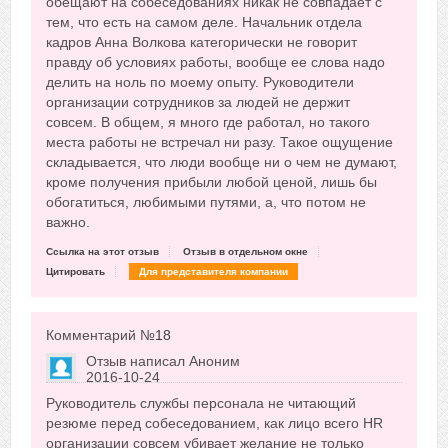
обещают на собеседованиях никак не совпадает с
тем, что есть на самом деле. Начальник отдела
кадров Анна Волкова категорически не говорит
правду об условиях работы, вообще ее слова надо
делить на ноль по моему опыту. Руководители
организации сотрудников за людей не держит
совсем. В общем, я много где работал, но такого
места работы не встречал ни разу. Такое ощущение
складывается, что люди вообще ни о чем не думают,
кроме получения прибыли любой ценой, лишь бы
обогатиться, любимыми путями, а, что потом не
важно.
Ссылка на этот отзыв
Отзыв в отдельном окне
Цитировать
Для представителя компании
Комментарий №
18
Отзыв написал
Аноним
2016-10-24
Сказать друзьям об отзыве
Руководитель службы персонала не читающий
+18
резюме перед собеседованием, как лицо всего HR
организации совсем убивает желание не только