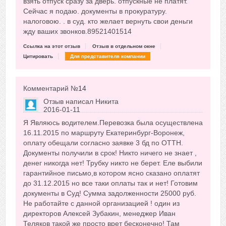
взять отпуск сразу за дверь. отпускные не платят.
Сейчас я подаю. документы в прокуратуру.
налоговою. . в суд. кто желает вернуть свои деньги
жду ваших звонков.89521401514
Ссылка на этот отзыв
Отзыв в отдельном окне
Цитировать
Для представителя компании
Комментарий №
14
Отзыв написал
Никита
2016-01-11
Сказать друзьям об отзыве
Я Являюсь водителем.Перевозка была осуществлена
-16
16.11.2015 по маршруту Екатеринбург-Воронеж,
оплату обещали согласно заявке 3 бд по ОТТН.
Документы получили в срок! Никто ничего не знает ,
денег никогда нет! Трубку никто не берет. Еле выбили
гарантийное письмо,в котором ясно сказано оплатят
до 31.12.2015 но все таки оплаты так и нет! Готовим
документы в Суд! Сумма задолженности 25000 руб.
Не работайте с данной организацией ! один из
директоров Алексей Зубакин, менеджер Иван
Теляков такой же просто врет бесконечно! Там