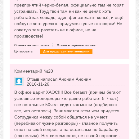
предприятий чёрно-белая, официально там не горят
устраивать. Труд твой там ни как не ценят, хоть
работай как лошадь, один фиг заплатят копьё, и ещё
найдут с чего урезать придумая тупые отговорки! Не
советую там разотать не в офисе, не на
производстве!
Ссылка на этот отзыв
Отзыв в отдельном окне
Цитировать
Для представителя компании
Комментарий №
20
Отзыв написал
Аноним Аноним
2016-11-26
Сказать друзьям об отзыве
В офисе царит ХАОС!!!! Все бегают (причем бегают
+15
успешные менеджеры кто давно работает 5-7чел.) -
все остальные 50чел. сидят как мыши (подбирают
все, что осталось). Занимаются всем чем придется.
Сотрудники между собой общаться не умеют
(перебивают чужие разговоры) - главное получить
ответ на свой вопрос, а на остальных по барабану
(так нельзя). Нет системности, нет своей парковки -