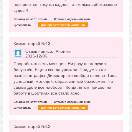
невероятная текучка кадров , а сколько арбитражных
судов!!!
Ссылка на этот отзыв
Отзыв в отдельном окне
Цитировать
Для представителя компании
Комментарий №
13
Отзыв написал
Аноним
2015-12-06
Сказать друзьям об отзыве
Проработал семь месяцев. Ни разу не получил
+19
белую з/п. Еще и всегда урезали. Придумывали
разные штрафы. Директор это вообще шедевр. Типа
успешный ,молодой, образовпнный бизнесмен. На
самом деле все наоборот. Когда летом пришел на
работу в шортиках,все стало ясно.
Ссылка на этот отзыв
Отзыв в отдельном окне
Цитировать
Для представителя компании
Комментарий №
12