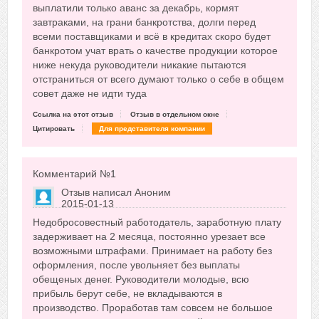
выплатили только аванс за декабрь, кормят
завтраками, на грани банкротства, долги перед
всеми поставщиками и всё в кредитах скоро будет
банкротом учат врать о качестве продукции которое
ниже некуда руководители никакие пытаются
отстраниться от всего думают только о себе в общем
совет даже не идти туда
Ссылка на этот отзыв
Отзыв в отдельном окне
Цитировать
Для представителя компании
Комментарий №
1
Отзыв написал
Аноним
2015-01-13
Сказать друзьям об отзыве
Недобросовестный работодатель, заработную плату
-4
задерживает на 2 месяца, постоянно урезает все
возможными штрафами. Принимает на работу без
оформления, после увольняет без выплаты
обещеных денег. Руководители молодые, всю
прибыль берут себе, не вкладываются в
производство. Проработав там совсем не большое