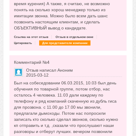
время курения) А также, я считаю, не возможно
понять на сколько хорош менеджер только из
имитации звонка. Можно было всем дать шанс
позвонить настоящим клиентам, и сделать
ОБЪЕКТИВНЫЙ вывод о кандидате.
Ссылка на этот отзыв
Отзыв в отдельном окне
Цитировать
Для представителя компании
Комментарий №
4
Отзыв написал
Аноним
2015-03-12
Сказать друзьям об отзыве
Был на собеседовании 06.03.2015, 10.03 был день
+17
обучения по товарной группе, потом отбор, нас
осталось 4 человека. 11.03 дали каждому по
телефону и ряд компаний скаченную из дубль гиса
для прозвона. с 11.00 до 17.00 мы звонили,
предлагали дымоходы. Потом нас попросили
записать кто сколько сделал звонков, сколько нужно
кп отправить и т.д. ,сказали что прослушают наши
разговоры и отберут лучших. вечером позвонили