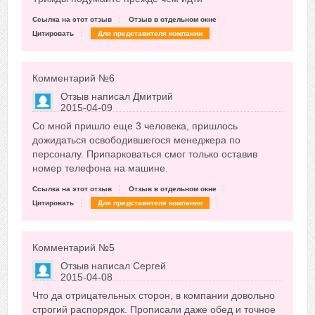
Ссылка на этот отзыв
Отзыв в отдельном окне
Цитировать
Для представителя компании
Комментарий №
6
Отзыв написал
Дмитрий
2015-04-09
Сказать друзьям об отзыве
Со мной пришло еще 3 человека, пришлось
-6
дожидаться освободившегося менеджера по
персоналу. Припарковаться смог только оставив
номер телефона на машине.
Ссылка на этот отзыв
Отзыв в отдельном окне
Цитировать
Для представителя компании
Комментарий №
5
Отзыв написал
Сергей
2015-04-08
Сказать друзьям об отзыве
Что да отрицательных сторон, в компании довольно
+9
строгий распорядок. Прописали даже обед и точное