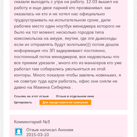
сказали выходить с утра на работу. 12.03 вышел на
работу и еще двое парней кто прозванивал. как
оказалась ни кто и не хотел нас официально
трудоустраивать на испытательном сроке, дали
рабочее место один ноутбук менеджера которого не
было на тот момент, несколько городов типа
комсомольска на амуре, якутии, где эти дымоходы
если их отправлять будут золотыми))) потом дошла
информация что ЗП задерживают постоянно,
постоянный поток менеджеров, все недовольны что
все премии урезали , много кто из манагеров кто уже
работал там собирались увольняться из этой
конторы. Много показухи чтобы завлечь новеньких, я
не советую туда идти работать, офис они сняли не
давно на Мамина Сибиряка .
Ссылка на этот отзыв
Отзыв в отдельном окне
Цитировать
Для представителя компании
Комментарий №
3
Отзыв написал
Аноним
2015-03-10