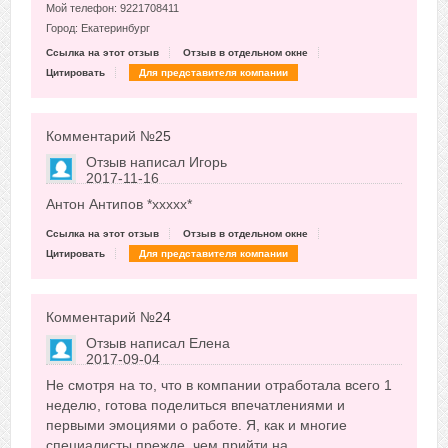
Мой телефон: 9221708411
Город: Екатеринбург
Ссылка на этот отзыв
Отзыв в отдельном окне
Цитировать
Для представителя компании
Комментарий №
25
Отзыв написал
Игорь
2017-11-16
Сказать друзьям об отзыве
Антон Антипов *xxxxx*
+20
Ссылка на этот отзыв
Отзыв в отдельном окне
Цитировать
Для представителя компании
Комментарий №
24
Отзыв написал
Елена
2017-09-04
Сказать друзьям об отзыве
Не смотря на то, что в компании отработала всего 1
-16
неделю, готова поделиться впечатлениями и
первыми эмоциями о работе. Я, как и многие
специалисты прежде, чем прийти на