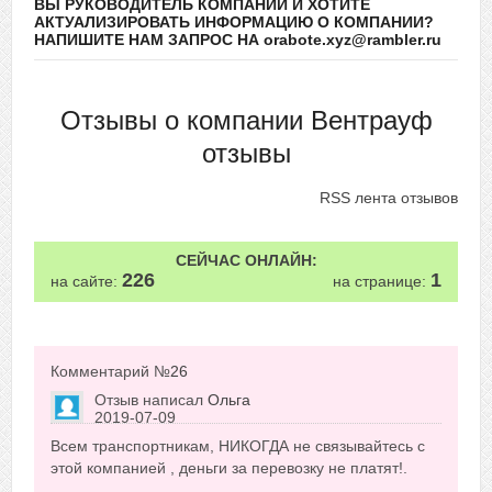
ВЫ РУКОВОДИТЕЛЬ КОМПАНИИ И ХОТИТЕ
АКТУАЛИЗИРОВАТЬ ИНФОРМАЦИЮ О КОМПАНИИ?
НАПИШИТЕ НАМ ЗАПРОС НА orabote.xyz@rambler.ru
Отзывы о компании Вентрауф
отзывы
RSS лента отзывов
СЕЙЧАС ОНЛАЙН:
226
1
на сайте:
на странице:
Комментарий №
26
Отзыв написал
Ольга
2019-07-09
Сказать друзьям об отзыве
Всем транспортникам, НИКОГДА не связывайтесь с
+1
этой компанией , деньги за перевозку не платят!.