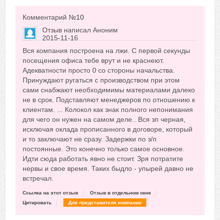
Комментарий №
10
Отзыв написал
Аноним
2015-11-16
Сказать друзьям об отзыве
Вся компания построена на лжи. С первой секунды
+9
посещения офиса тебе врут и не краснеют.
Адекватности просто 0 со стороны начальства.
Принуждают ругаться с производством при этом
сами снабжают необходимимы материалами далеко
не в срок. Подставляют менеджеров по отношению к
клиентам. ... Колокол как знак полного непонимания
для чего он нужен на самом деле.. Вся зп черная,
исключая оклада прописанного в договоре, который
и то заключают не сразу. Задержки по з/п
постоянные. Это конечно только самое основное.
Идти сюда работать явно не стоит. Зря потратите
нервы и свое время. Таких быдло - упырей давно не
встречал.
Ссылка на этот отзыв
Отзыв в отдельном окне
Цитировать
Для представителя компании