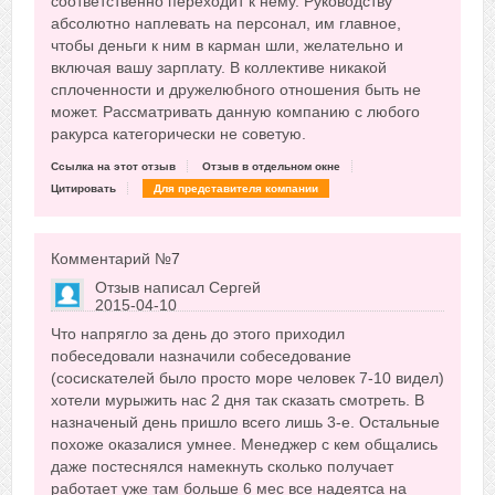
соответственно переходит к нему. Руководству
абсолютно наплевать на персонал, им главное,
чтобы деньги к ним в карман шли, желательно и
включая вашу зарплату. В коллективе никакой
сплоченности и дружелюбного отношения быть не
может. Рассматривать данную компанию с любого
ракурса категорически не советую.
Ссылка на этот отзыв
Отзыв в отдельном окне
Цитировать
Для представителя компании
Комментарий №
7
Отзыв написал
Сергей
2015-04-10
Сказать друзьям об отзыве
Что напрягло за день до этого приходил
-3
побеседовали назначили собеседование
(сосискателей было просто море человек 7-10 видел)
хотели мурыжить нас 2 дня так сказать смотреть. В
назначеный день пришло всего лишь 3-е. Остальные
похоже оказалися умнее. Менеджер с кем общались
даже постеснялся намекнуть сколько получает
работает уже там больше 6 мес все надеятса на