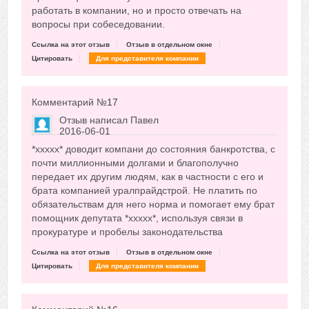
работать в компании, но и просто отвечать на
вопросы при собеседовании.
Ссылка на этот отзыв
Отзыв в отдельном окне
Цитировать
Для представителя компании
Комментарий №
17
Отзыв написал
Павел
2016-06-01
Сказать друзьям об отзыве
*xxxxx* доводит компани до состояния банкротства, с
+10
почти миллионными долгами и благополучно
передает их другим людям, как в частности с его и
брата компанией уралпрайдстрой. Не платить по
обязательствам для него норма и помогает ему брат
помощник депутата *xxxxx*, используя связи в
прокуратуре и пробелы законодательства
Ссылка на этот отзыв
Отзыв в отдельном окне
Цитировать
Для представителя компании