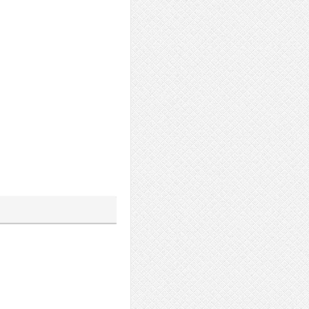
а
йлера