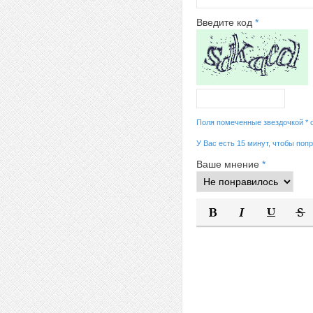
Введите код
*
Поля помеченные звездочкой * 
У Вас есть 15 минут, чтобы поп
Ваше мнение
*
Полужирный
Курсив
Подчеркну
Заче