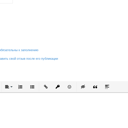
обязательны к заполнению
равить свой отзыв после его публикации
тый
ркнутый
Выравнивание
Нумерованный список
Маркированный список
Вставить ссылку
Вставить защищенную ссылку
Вставить смайлик
Вставка скрытого текст
Вставка цитаты
Вставка спо