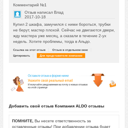
Комментарий №
1
Отзыв написал
Влад
2017-10-18
Сказать друзьям об отзыве
Купил 2 шкафа, замучился с ними бороться, трубки
+2
не берут, мастер плохой. Сейчас не двигаются двери,
жду мастера уже месяц, а сказали в течение 2-ух
недель. Хотите проблемы, тогда в Альдо.
Ссылка на этот отзыв
Отзыв в отдельном окне
Цитировать
Для представителя компании
Добавить свой отзыв Компания ALDO отзывы
ПОМНИТЕ,
Вы несете ответственность за
оставленные отзывы! При добавлении отзыва будет