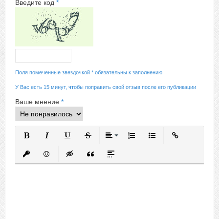
Введите код
*
Поля помеченные звездочкой * обязательны к заполнению
У Вас есть 15 минут, чтобы поправить свой отзыв после его публикации
Ваше мнение
*
Полужирный
Курсив
Подчеркнутый
Зачеркнутый
Выравнивание
Нумерованный список
Маркированный спис
Вставить ссыл
Вставить защищенную ссылку
Вставить смайлик
Вставка скрытого текста
Вставка цитаты
Вставка спойлера