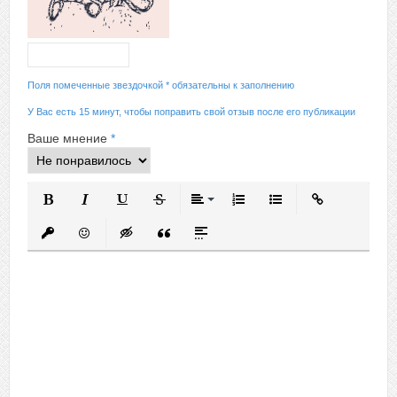
Поля помеченные звездочкой * обязательны к заполнению
У Вас есть 15 минут, чтобы поправить свой отзыв после его публикации
Ваше мнение
*
Полужирный
Курсив
Подчеркнутый
Зачеркнутый
Выравнивание
Нумерованный список
Маркированный спис
Вставить ссыл
Вставить защищенную ссылку
Вставить смайлик
Вставка скрытого текста
Вставка цитаты
Вставка спойлера