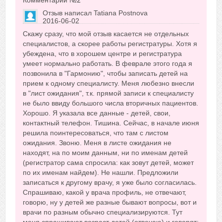
Комментарий №
2
Отзыв написал
Tatiana Postnova
2016-06-02
Сказать друзьям об отзыве
Скажу сразу, что мой отзыв касается не отдельных
+2
специалистов, а скорее работы регистратуры. Хотя я
убеждена, что в хорошем центре и регистратура
умеет нормально работать. В феврале этого года я
позвонила в "Гармонию", чтобы записать детей на
прием к одному специалисту. Меня любезно внесли
в "лист ожидания", т.к. прямой записи к специалисту
не было ввиду большого числа вторичных пациентов.
Хорошо. Я указала все данные - детей, свои,
контактный телефон. Тишина. Сейчас, в начале июня
решила поинтересоваться, что там с листом
ожидания. Звоню. Меня в листе ожидания не
находят, на по моим данным, ни по именам детей
(регистратор сама спросила: как зовут детей, может
по их именам найдем). Не нашли. Предложили
записаться к другому врачу, я уже было согласилась.
Спрашиваю, какой у врача профиль, не отвечают,
говорю, ну у детей же разные бывают вопросы, вот и
врачи по разным обычно специализируются. Тут