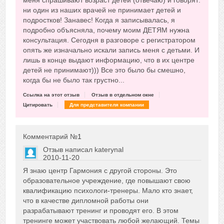
меня спрашивают возраст детей (отвечаю) и говорят:
ни один из наших врачей не принимает детей и
подростков! Занавес! Когда я записывалась, я
подробно объясняла, почему моим ДЕТЯМ нужна
консультация. Сегодня в разговоре с регистратором
опять же изначально искали запись меня с детьми. И
лишь в конце выдают информацию, что в их центре
детей не принимают))) Все это было бы смешно,
когда бы не было так грустно...
Ссылка на этот отзыв
Отзыв в отдельном окне
Цитировать
Для представителя компании
Комментарий №
1
Отзыв написал
katerynal
2010-11-20
Сказать друзьям об отзыве
Я знаю центр Гармония с другой стороны. Это
+1
образовательное учреждение, где повышают свою
квалификацию психологи-тренеры. Мало кто знает,
что в качестве дипломной работы они
разрабатывают тренинг и проводят его. В этом
тренинге может участвовать любой желающий. Темы