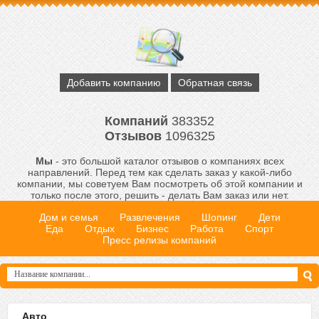
Добавить компанию
Обратная связь
Компаний
383352
Отзывов
1096325
Мы
- это большой каталог отзывов о компаниях всех
направлений. Перед тем как сделать заказ у какой-либо
компании, мы советуем Вам посмотреть об этой компании и
только после этого, решить - делать Вам заказ или нет.
Дом и семья
Развлечения
Шопинг
Дети
Еда
Отдых
Бизнес
Работа
Спорт
Пресс релизы компаний
Авто