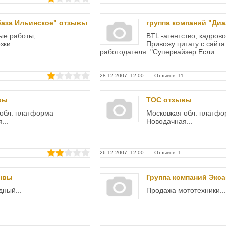
аза Ильинское" отзывы
группа компаний "Ди
ые работы,
BTL -агентство, кадрово
ки...
Привожу цитату с сайта
работодателя: "Супервайзер Если.....
28-12-2007, 12:00 Отзывов: 11
вы
ТОС отзывы
 обл. платформа
Московкая обл. платф
...
Новодачная...
26-12-2007, 12:00 Отзывов: 1
ывы
Группа компаний Экс
дный...
Продажа мототехники...