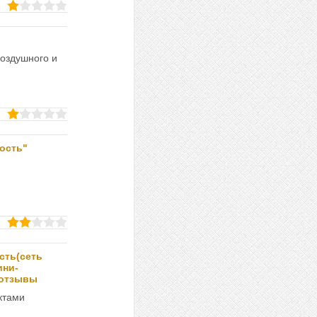
воздушного и
ость"
сть(сеть
ини-
 отзывы
ктами