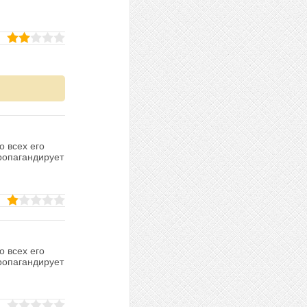
о всех его
ропагандирует
о всех его
ропагандирует