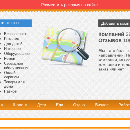
Разместить рекламу на сайте
те отзывы
Добавить ком
Компаний
3
Безопасность
Реклама
Отзывов
10
Для детей
Интерьер
Мы
- это большо
Оборудование
направлений. Пе
Ремонт
компании, мы с
Сервисное
компании и толь
обслуживание
заказ или нет.
Онлайн-
сервисы
Товары для
дома
Разное
ия
Шопинг
Дети
Еда
Отдых
Бизнес
Работ