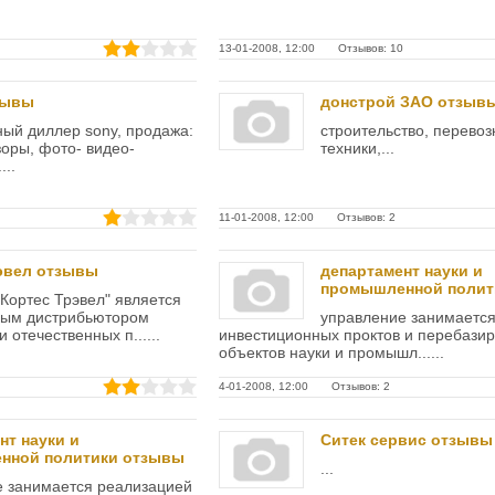
13-01-2008, 12:00 Отзывов: 10
зывы
донстрой ЗАО отзыв
ый диллер sony, продажа:
строительство, перевоз
оры, фото- видео-
техники,...
...
11-01-2008, 12:00 Отзывов: 2
эвел отзывы
департамент науки и
промышленной полит
Кортес Трэвел" является
ым дистрибьютором
управление занимаетс
отечественных п......
инвестиционных проктов и перебази
объектов науки и промышл......
4-01-2008, 12:00 Отзывов: 2
нт науки и
Ситек сервис отзывы
нной политики отзывы
...
е занимается реализацией