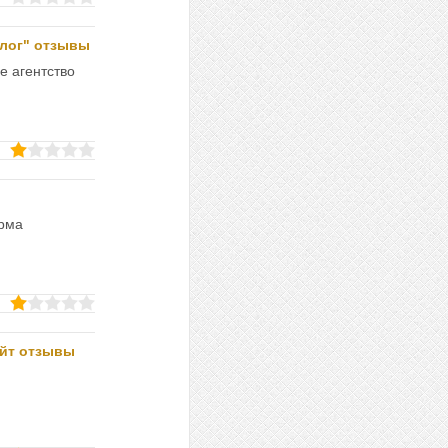
алог" отзывы
е агентство
.
орма
айт отзывы