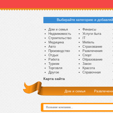
Выбирайте категорию и добавляй
Дом и семья
Финансы
Недвижимость
Услуги быта
Строительство
IT
Медицина
Мебель
Авто
Страхование
Производство
Развлечения
Отдых
Спорт
Работа
Образование
Туризм
Закон
Торговля
Красота
Другое
Справочная
Карта сайта
Дом и семья
Развлечен