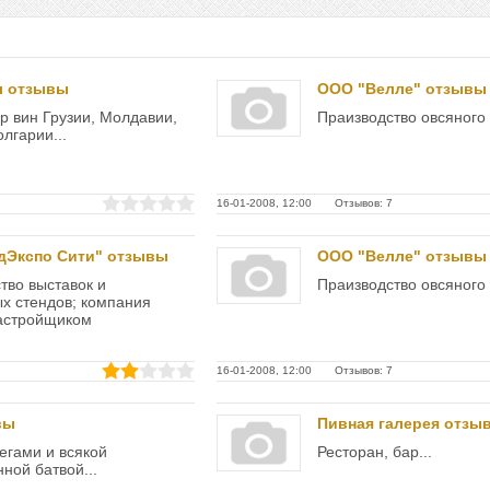
л отзывы
ООО "Велле" отзывы
р вин Грузии, Молдавии,
Праизводство овсяного 
лгарии...
16-01-2008, 12:00 Отзывов: 7
дЭкспо Сити" отзывы
ООО "Велле" отзывы
тво выставок и
Праизводство овсяного 
х стендов; компания
застройщиком
16-01-2008, 12:00 Отзывов: 7
вы
Пивная галерея отзы
легами и всякой
Ресторан, бар...
ой батвой...