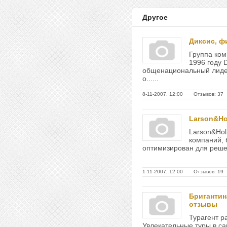
Другое
Диксис, ф
Группа ком
1996 году 
общенациональный лидер
о......
8-11-2007, 12:00 Отзывов: 37
Larson&Ho
Larson&Holz
компаний, 
оптимизирован для решен
1-11-2007, 12:00 Отзывов: 19
Бригантин
отзывы
Турагент р
Увлекательные туры в с