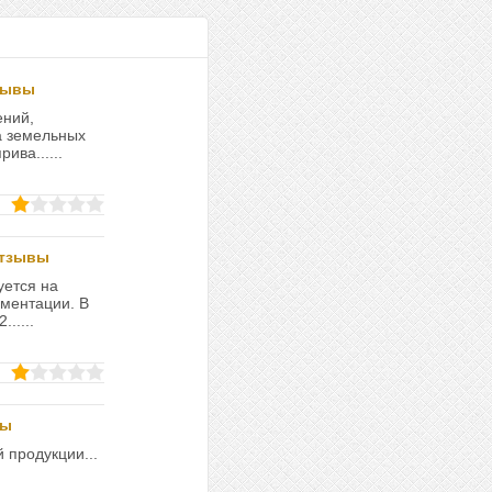
зывы
ений,
а земельных
ива......
отзывы
уется на
ументации. В
.....
вы
 продукции...