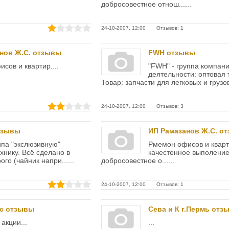
добросовестное отнош......
24-10-2007, 12:00 Отзывов: 1
нов Ж.С. отзывы
FWH отзывы
сов и квартир....
"FWH" - группа компани
деятельности: оптовая 
Товар: запчасти для легковых и грузовы
24-10-2007, 12:00 Отзывов: 3
тзывы
ИП Рамазанов Ж.С. о
па "экслюзивную"
Рмемон офисов и кварт
хнику. Всё сделано в
качестенное выполение
ого (чайник напри......
добросовестное о......
24-10-2007, 12:00 Отзывов: 1
нс отзывы
Сева и К г.Пермь отз
акции...
...