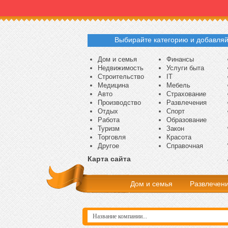
Выбирайте категорию и добавляй
Дом и семья
Финансы
Недвижимость
Услуги быта
Строительство
IT
Медицина
Мебель
Авто
Страхование
Производство
Развлечения
Отдых
Спорт
Работа
Образование
Туризм
Закон
Торговля
Красота
Другое
Справочная
Карта сайта
Дом и семья
Развлечен