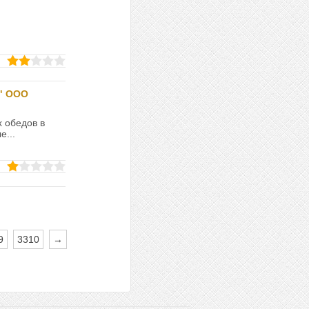
" ООО
 обедов в
е...
9
3310
→