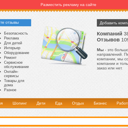
Разместить рекламу на сайте
те отзывы
Добавить ком
Компаний
3
Безопасность
Реклама
Отзывов
10
Для детей
Интерьер
Мы
- это большо
Оборудование
направлений. Пе
Ремонт
компании, мы с
Сервисное
компании и толь
обслуживание
заказ или нет.
Онлайн-
сервисы
Товары для
дома
Разное
ия
Шопинг
Дети
Еда
Отдых
Бизнес
Работ