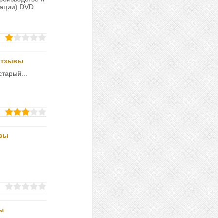
кации) DVD
отзывы
старый...
ывы
ы