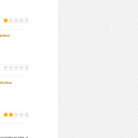
зывы
тзывы
роизводстве и