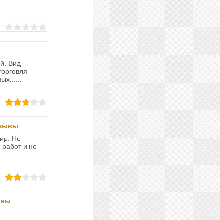
й. Вид
торговля.
х......
тзывы
ир. Не
 работ и не
ывы