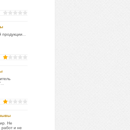
вы
 продукции...
вы
итель
..
тзывы
ир. Не
 работ и не