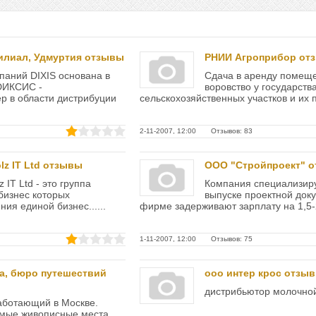
илиал, Удмуртия отзывы
РНИИ Агроприбор от
паний DIXIS основана в
Сдача в аренду помещ
DИКСИС -
воровство у государств
 в области дистрибуции
сельскохозяйственных участков и их пр
2-11-2007, 12:00 Отзывов: 83
lz IT Ltd отзывы
ООО "Стройпроект" 
 IT Ltd - это группа
Компания специализир
бизнес которых
выпуске проектной док
ия единой бизнес......
фирме задерживают зарплату на 1,5-2.
1-11-2007, 12:00 Отзывов: 75
а, бюро путешествий
ооо интер крос отзы
дистрибьютор молочной
аботающий в Москве.
амые живописные места