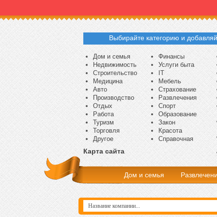
Выбирайте категорию и добавляй
Дом и семья
Финансы
Недвижимость
Услуги быта
Строительство
IT
Медицина
Мебель
Авто
Страхование
Производство
Развлечения
Отдых
Спорт
Работа
Образование
Туризм
Закон
Торговля
Красота
Другое
Справочная
Карта сайта
Дом и семья
Развлечен