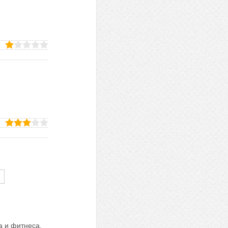
→
а и фитнеса.