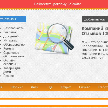
Разместить рекламу на сайте
те отзывы
Добавить ком
Компаний
3
Безопасность
Реклама
Отзывов
10
Для детей
Интерьер
Мы
- это большо
Оборудование
направлений. Пе
Ремонт
компании, мы с
Сервисное
компании и толь
обслуживание
заказ или нет.
Онлайн-
сервисы
Товары для
дома
Разное
ия
Шопинг
Дети
Еда
Отдых
Бизнес
Работ