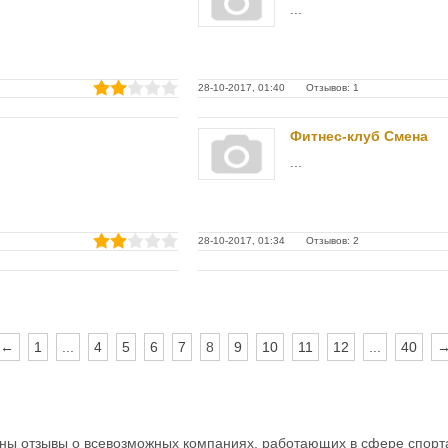
...
28-10-2017, 01:40 Отзывов: 1
Фитнес-клуб Смена
...
28-10-2017, 01:34 Отзывов: 2
←
1
...
4
5
6
7
8
9
10
11
12
...
40
ны отзывы о всевозможных компаниях, работающих в сфере спорт