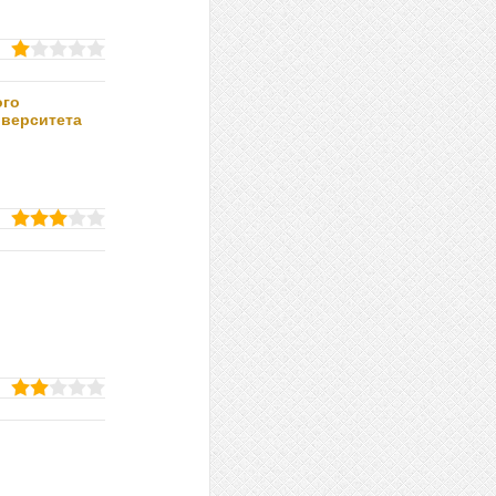
ого
иверситета