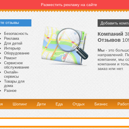
Разместить рекламу на сайте
те отзывы
Добавить ком
Компаний
3
Безопасность
Реклама
Отзывов
10
Для детей
Интерьер
Мы
- это большо
Оборудование
направлений. Пе
Ремонт
компании, мы с
Сервисное
компании и толь
обслуживание
заказ или нет.
Онлайн-
сервисы
Товары для
дома
Разное
ия
Шопинг
Дети
Еда
Отдых
Бизнес
Работ