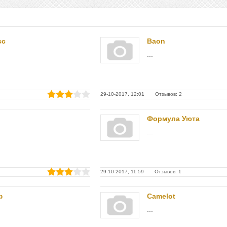
сс
Baon
...
29-10-2017, 12:01 Отзывов: 2
Формула Уюта
...
29-10-2017, 11:59 Отзывов: 1
ф
Camelot
...