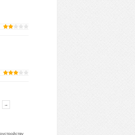
→
оустройству