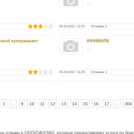
...
29-10-2017, 11:27 Отзывов: 2
овой супермаркет
ЮНИМИЛК
...
29-10-2017, 11:26 Отзывов: 1
1
...
9
10
11
12
13
14
15
16
17
...
304
ны отзывы о ООО/ОАО/ЗАО, которые предоставляют услуги по благ