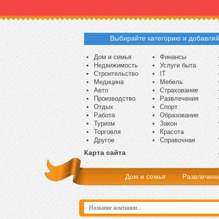
Выбирайте категорию и добавляй
Дом и семья
Финансы
Недвижимость
Услуги быта
Строительство
IT
Медицина
Мебель
Авто
Страхование
Производство
Развлечения
Отдых
Спорт
Работа
Образование
Туризм
Закон
Торговля
Красота
Другое
Справочная
Карта сайта
Дом и семья
Развлечен