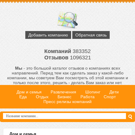
Добавить компанию
Обратная связь
Компаний
383352
Отзывов
1096321
Мы
- это большой каталог отзывов о компаниях всех
направлений. Перед тем как сделать заказ у какой-либо
компании, мы советуем Вам посмотреть об этой компании и
только после этого, решить - делать Вам заказ или нет.
Дом и семья
Развлечения
Шопинг
Дети
Еда
Отдых
Бизнес
Работа
Спорт
Пресс релизы компаний
Дом и семья