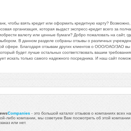
нк, чтобы взять кредит или оформить кредитную карту? Возможно,
овая организация, которая выдаст экспресс-кредит всего за полч
риобрести валюту или ценные бумаги? Добро пожаловать на сайт, гд
 выбором. В данном разделе собраны отзывы о различных учрежден
й сфере. Благодаря отзывам других клиентов о ООО/ОАО/ЗАО вы
 который будет лучше остальных соответствовать вашим требования
ет искать только самого надежного посредника. И наш сайт помож
iews
Companies
- это большой каталог отзывов о компаниях всех на
кой-либо компании, мы советуем Вам посмотреть об этой компании и
заказ или нет.