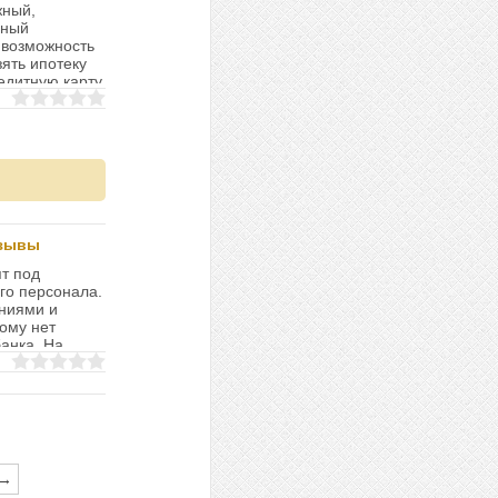
жный,
нный
 возможность
ять ипотеку
едитную карту
тзывы
т под
го персонала.
аниями и
ому нет
анка. На
→