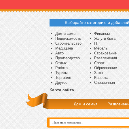
Выбирайте категорию и добавляй
Дом и семья
Финансы
Недвижимость
Услуги быта
Строительство
IT
Медицина
Мебель
Авто
Страхование
Производство
Развлечения
Отдых
Спорт
Работа
Образование
Туризм
Закон
Торговля
Красота
Другое
Справочная
Карта сайта
Дом и семья
Развлечен