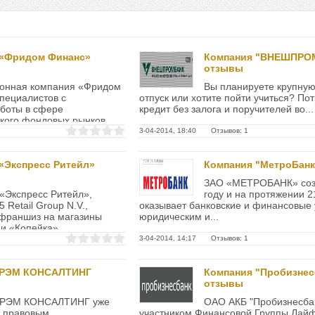
 «Фридом Финанс»
Компания "ВНЕШПРО
отзывы
онная компания «Фридом
Вы планируете крупную 
пециалистов с
отпуск или хотите пойти учиться? По
боты в сфере
кредит без залога и поручителей во...
кого фондовых рынков....
3-04-2014, 18:40 Отзывов: 1
«Экспресс Ритейл»
Компания "МетроБан
ЗАО «МЕТРОБАНК» соз
«Экспресс Ритейл»,
году и на протяжении 2
Retail Group N.V.,
оказывает банковские и финансовые 
 франшиз на магазины
юридическим и...
и «Копейка»....
3-04-2014, 14:17 Отзывов: 1
 РЭМ КОНСАЛТИНГ
Компания "Пробизнес
отзывы
 РЭМ КОНСАЛТИНГ уже
ОАО АКБ "Пробизнесбан
я правовым
участником Финансовой Группы Лайф