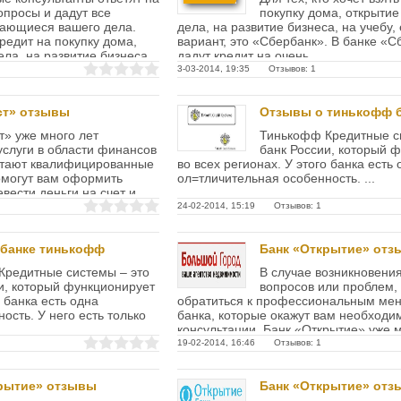
опросы и дадут все
покупку дома, открытие
сающиеся вашего дела.
дела, на развитие бизнеса, на учебу,
кредит на покупку дома,
вариант, это «Сбербанк». В банке «
ела, на развитие бизнеса,
дадут кредит на очень...
3-03-2014, 19:35 Отзывов: 1
ст» отзывы
Отзывы о тинькофф 
т» уже много лет
Тинькофф Кредитные с
услуги в области финансов
банк России, который 
ботают квалифицированные
во всех регионах. У этого банка есть 
омогут вам оформить
ол=тличительная особенность. ...
евести деньги на счет и...
24-02-2014, 15:19 Отзывов: 1
 банке тинькофф
Банк «Открытие» от
Кредитные системы – это
В случае возникновения
и, который функционирует
вопросов или проблем,
о банка есть одна
обратиться к профессиональным ме
ость. У него есть только
банка, которые окажут вам необходи
консультации. Банк «Открытие» уже м
специализируется на...
19-02-2014, 16:46 Отзывов: 1
рытие» отзывы
Банк «Открытие» от