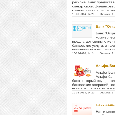
региона. Банк предостав
спектр своих финансовы
кредитования и расчетно-
16-03-2014, 14:28 Отзывов: 1
Банк "Отк
Банк "Откр
коммерческ
предлагает своим клиен
банковские услуги, а та
пенсионные и страховые 
широкий спектр финансов
16-03-2014, 14:24 Отзывов: 1
Альфа-Ба
Альфа-Банк
Альфа-банк
банк, который осуществл
банковских операций, к
рынке финансовых услуг
частных и...
16-03-2014, 14:20 Отзывов: 1
Банк «Ал
Наши мене