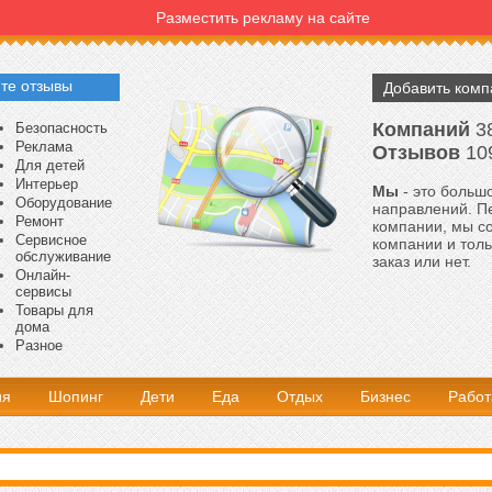
Разместить рекламу на сайте
те отзывы
Добавить ком
Компаний
3
Безопасность
Реклама
Отзывов
10
Для детей
Интерьер
Мы
- это большо
Оборудование
направлений. Пе
Ремонт
компании, мы с
Сервисное
компании и толь
обслуживание
заказ или нет.
Онлайн-
сервисы
Товары для
дома
Разное
ия
Шопинг
Дети
Еда
Отдых
Бизнес
Работ