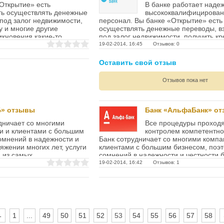
Открытие» есть
В банке работает наде
ть осуществлять денежные
высококвалифицирова
 под залог недвижимости,
персонал. Вы банке «Открытие» есть
у и многие другие
осуществлять денежные переводы, вз
икновения какие-то
под залог недвижимости, получить кр
и многие...
19-02-2014, 16:45 Отзывов: 0
Оставить свой отзыв
Отзывов пока нет
Б» отзывы
Банк «АльфаБанк» о
дничает со многими
Все процедуры проходя
и и клиентами с большим
контролем компетентно
омнений в надежности и
Банк сотрудничает со многими комп
яжении многих лет, услуги
клиентами с большим бизнесом, поэт
 из самых
сомнений в надежности и честности б
протяжении многих лет, услуги...
19-02-2014, 16:42 Отзывов: 1
←
1
...
49
50
51
52
53
54
55
56
57
58