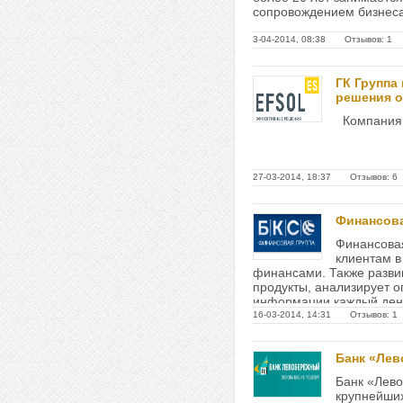
сопровождением бизнеса 
3-04-2014, 08:38 Отзывов: 1
ГК Группа
решения 
Компания E
27-03-2014, 18:37 Отзывов: 6
Финансова
Финансова
клиентам 
финансами. Также разви
продукты, анализирует 
информации каждый день
инвестиционные стратеги
16-03-2014, 14:31 Отзывов: 1
Банк «Ле
Банк «Лево
крупнейших