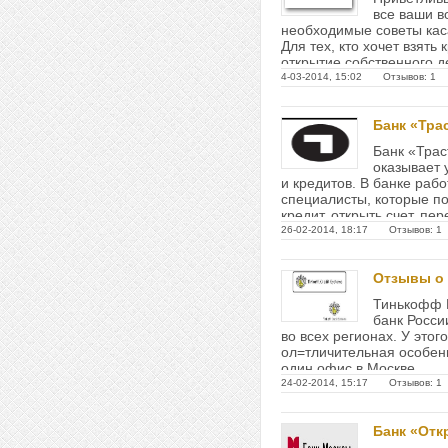
все ваши в
необходимые советы ка
Для тех, кто хочет взять 
открытие собственного д
на учебу,...
4-03-2014, 15:02 Отзывов: 1
Банк «Тра
Банк «Трас
оказывает 
и кредитов. В банке ра
специалисты, которые п
кредит, открыть счет, пер
26-02-2014, 18:17 Отзывов: 1
Отзывы о
Тинькофф 
банк Росси
во всех регионах. У этог
ол=тличительная особенн
один офис в Москве. ...
24-02-2014, 15:17 Отзывов: 1
Банк «Отк