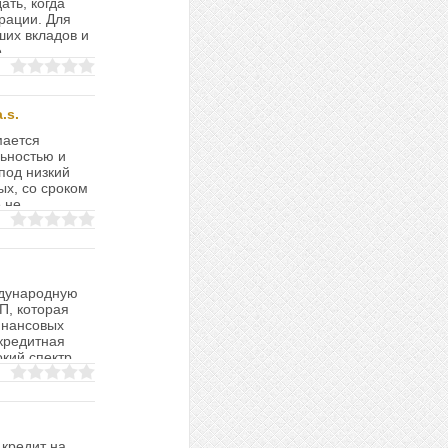
ать, когда
рации. Для
ших вкладов и
...
.s.
мается
ьностью и
под низкий
х, со сроком
е не
ждународную
П, которая
инансовых
 кредитная
кий спектр
ь кредит на