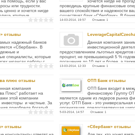
 на помощь, если у вас
хочется нигде не прогад
просы или трудности.
проводишь крупные финансовые опе
нь ценно и хочется нигде
вашего спокойствия и надежности ва
водишь крупные
существует банк «Сбербанк». В банке
ля...
14-03-2014, 19:57 Отзывов: 1
к» отзывы
LeverageCapitalCzecha
самых надежный банков
Данная компания зани
ляется «Сбербанк». В
инвестиционной деятел
адежные и
предоставлением льготных кредитов 
ые специалисты, которые
процент, не превышающий 5 % годовы
всех нюансах работы с
погашения до 10 лет и более, а такж
требующих авансов....
13-03-2014, 12:33 Отзывов: 1
ива плюс отзывы
ОТП Банк отзывы
онная компания
ОТП Банк входит в ме
ва Плюс" работает на
финансовую Группу ОТ
ами этой компании
является одним из лидеров рынка ф
 инвесторы и частные. За
услуг. ОТП Банк - это универсальная
ания приобрела богатый
организация, предоставляющая широ
....
банковских услуг и...
5-03-2014, 14:57 Отзывов: 1
к» отзывы
«Сбербанк» отзывы
е консультанты ответят на
Для тех, кто хочет взят