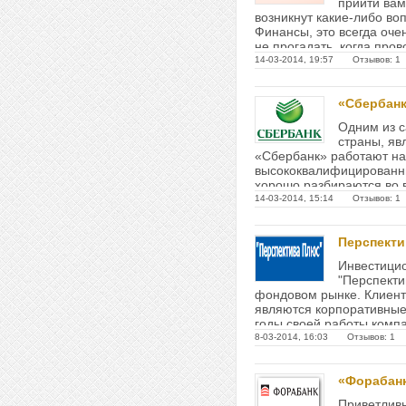
прийти вам
возникнут какие-либо во
Финансы, это всегда оче
не прогадать, когда про
финансовые операции. Д
14-03-2014, 19:57 Отзывов: 1
«Сбербан
Одним из 
страны, яв
«Сбербанк» работают н
высококвалифицированн
хорошо разбираются во 
финансами....
14-03-2014, 15:14 Отзывов: 1
Перспект
Инвестици
"Перспекти
фондовом рынке. Клиент
являются корпоративные
годы своей работы комп
опыт работы в этой сфере
8-03-2014, 16:03 Отзывов: 1
«Форабан
Приветливы