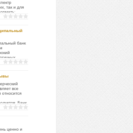
спектр
х, так и для
формить:
ципальный
пальный банк
ым
рокий
огичных
е
зывы
ерческий
вляет все
м относится
одуктов. Банк
ень ценно и