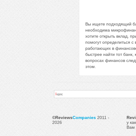
Вы ищете подходящий ба
необходима микрофинанс
хотите открыть вклад, п
помогут определиться с
работающих в финансово
быстрее найти тот банк,
вопросах финансов следу
этом.
©Reviews
Companies
2011 -
Rev
2026
у ка
Вам 