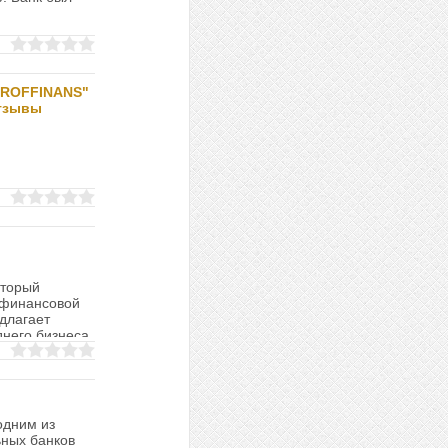
PROFFINANS"
тзывы
й
оторый
 финансовой
едлагает
днего бизнеса,
одним из
ных банков