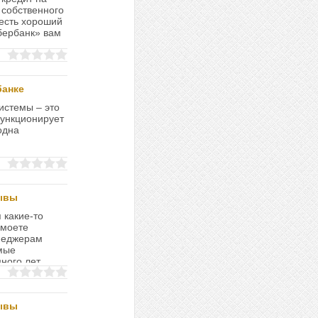
 собственного
 есть хороший
Сбербанк» вам
банке
истемы – это
функционирует
одна
зывы
 какие-то
 моете
неджерам
мые
ного лет
зывы