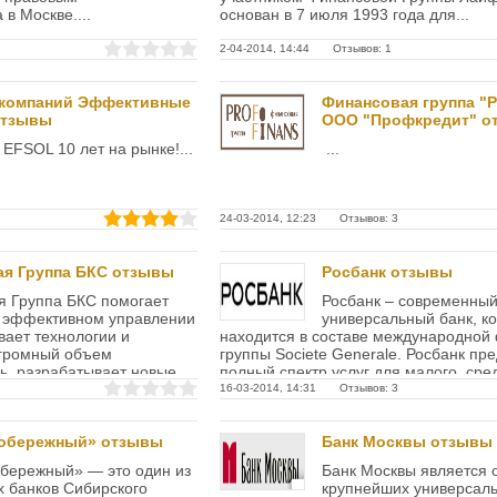
в Москве....
основан в 7 июля 1993 года для...
2-04-2014, 14:44 Отзывов: 1
 компаний Эффективные
Финансовая группа "
отзывы
ООО "Профкредит" о
FSOL 10 лет на рынке!...
...
24-03-2014, 12:23 Отзывов: 3
я Группа БКС отзывы
Росбанк отзывы
я Группа БКС помогает
Росбанк – современны
в эффективном управлении
универсальный банк, к
вает технологии и
находится в составе международной
огромный объем
группы Societe Generale. Росбанк пр
, разрабатывает новые
полный спектр услуг для малого, сре
и для...
а также индивидуальных...
16-03-2014, 14:31 Отзывов: 3
вобережный» отзывы
Банк Москвы отзывы
бережный» — это один из
Банк Москвы является 
 банков Сибирского
крупнейших универсаль