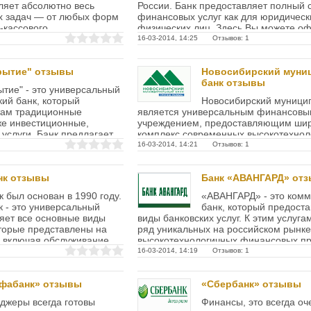
ляет абсолютно весь
России. Банк предоставляет полный 
х задач — от любых форм
финансовых услуг как для юридически
кассового...
физических лиц. Здесь Вы можете о
потребительские кредиты...
16-03-2014, 14:25 Отзывов: 1
рытие" отзывы
Новосибирский муни
банк отзывы
ытие" - это универсальный
ий банк, который
Новосибирский муници
там традиционные
является универсальным финансов
кже инвестиционные,
учреждением, предоставляющим ши
услуги. Банк предлагает
комплекс современных высокотехнол
ых...
банковских продуктов и услуг, которы
16-03-2014, 14:21 Отзывов: 1
востребованы у предприятий,...
нк отзывы
Банк «АВАНГАРД» от
 был основан в 1990 году.
«АВАНГАРД» - это комм
 - это универсальный
банк, который предоста
яет все основные виды
виды банковских услуг. К этим услуга
оторые представлены на
ряд уникальных на российском рынке
, включая обслуживание
высокотехнологичных финансовых пр
является одной...
16-03-2014, 14:19 Отзывов: 1
ьфабанк» отзывы
«Сбербанк» отзывы
джеры всегда готовы
Финансы, это всегда оч