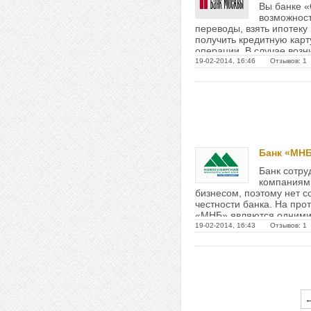
Вы банке «
возможнос
переводы, взять ипотеку
получить кредитную карт
операции. В случае возн
вопросов или...
19-02-2014, 16:46 Отзывов: 1
Банк «МН
Банк сотру
компаниям
бизнесом, поэтому нет с
честности банка. На прот
«МНБ» являются одними
квалифицированных...
19-02-2014, 16:43 Отзывов: 1