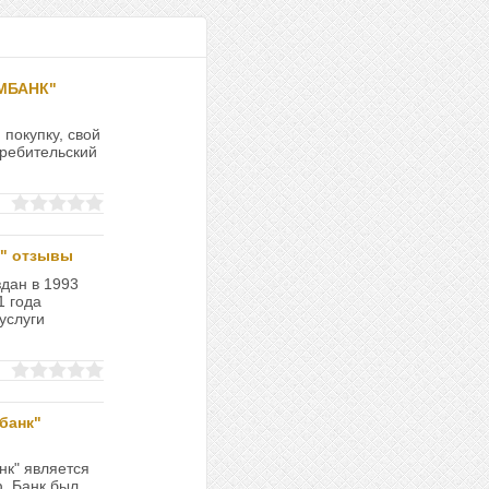
МБАНК"
покупку, свой
требительский
к" отзывы
дан в 1993
1 года
услуги
банк"
к" является
. Банк был