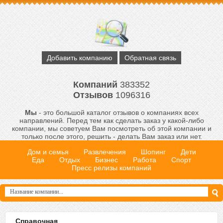
Добавить компанию
Обратная связь
Компаний
383352
Отзывов
1096316
Мы
- это большой каталог отзывов о компаниях всех
направлений. Перед тем как сделать заказ у какой-либо
компании, мы советуем Вам посмотреть об этой компании и
только после этого, решить - делать Вам заказ или нет.
Дом и семья
Развлечения
Шопинг
Дети
Еда
Отдых
Бизнес
Работа
Спорт
Пресс релизы компаний
Справочная